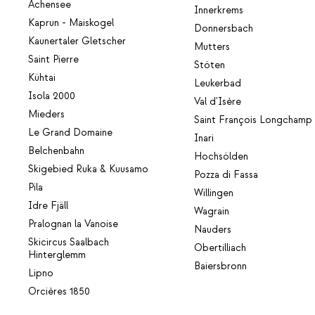
Achensee
Innerkrems
Kaprun - Maiskogel
Donnersbach
Kaunertaler Gletscher
Mutters
Saint Pierre
Stöten
Kühtai
Leukerbad
Isola 2000
Val d'Isère
Mieders
Saint François Longchamp
Le Grand Domaine
Inari
Belchenbahn
Hochsölden
Skigebied Ruka & Kuusamo
Pozza di Fassa
Pila
Willingen
Idre Fjäll
Wagrain
Pralognan la Vanoise
Nauders
Skicircus Saalbach
Obertilliach
Hinterglemm
Baiersbronn
Lipno
Orcières 1850