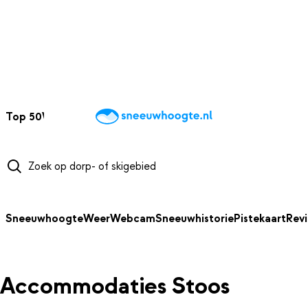
NAAR HOOFDINHOUD
Top 50
Webcams
Wintersportweer
Kaarten
Sneeuwverwacht
Sneeuwhoogte
Weer
Webcam
Sneeuwhistorie
Pistekaart
Rev
Accommodaties Stoos