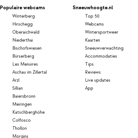
Populaire webcams
Sneeuwhoogte.nl
Winterberg
Top 50
Hirschegg
Webcams
Oberaichwald
Wintersportweer
Niederthai
Kaarten
Bischofswiesen
Sneeuwverwachting
Bürserberg
Accommodaties
Les Menuires
Tips
Aschau im Zillertal
Reviews
Arzl
Live updates
Sillian
App
Baiersbronn
Meiringen
Katschberghöhe
Colfosco
Thollon
Morgins