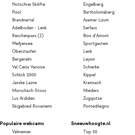
Notschrei Skilifte
Engelberg
Pizol
Bartholomäberg
Brandnertal
Axamer Lizum
Adelboden - Lenk
Serfaus
Reschenpass (I)
Bois d'Amont
Weißensee
Sportgastein
Oberstaufen
Lenk
Bergeralm
Leysin
Val Cenis Vanoise
Schierke
Schlick 2000
Kippel
Janske Lazne
Kramsach
Morschach-Stoos
Mieders
Luz Ardiden
Zugspitze
Skigebied Rovaniemi
Pontedilegno
Populaire webcams
Sneeuwhoogte.nl
Valmeinier
Top 50