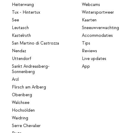
Heiterwang
Webcams
Tux - Hintertux
Wintersportweer
See
Kaarten
Leutasch
Sneeuwverwachting
Kastelruth
Accommodaties
San Martino di Castrozza
Tips
Nendaz
Reviews
Uttendorf
Live updates
Sankt Andreasberg-
App
Sonnenberg
Arzl
Flirsch am Arlberg
Oberiberg
Walchsee
Hochsölden
Waidring
Serre Chevalier