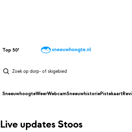
NAAR HOOFDINHOUD
Top 50
Webcams
Wintersportweer
Kaarten
Sneeuwverwacht
Sneeuwhoogte
Weer
Webcam
Sneeuwhistorie
Pistekaart
Rev
Live updates Stoos