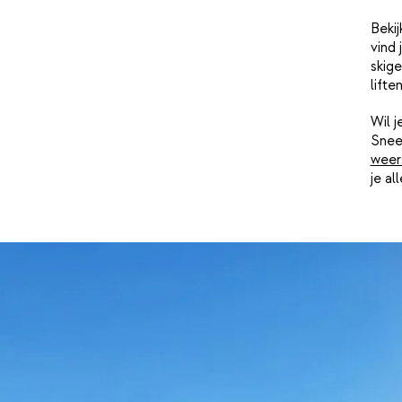
Bekij
vind 
skige
lifte
Wil 
Snee
weer
je al