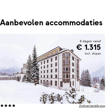
Aanbevolen accommodaties
8 dagen vanaf
€ 1.315
incl. skipas
Zwitserland
Arosa