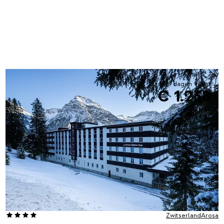
8 dagen vanaf
€ 1.238
incl. skipas
Zwitserland
Arosa