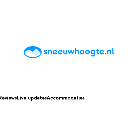
chting
Accommodaties
Tips
Reviews
Live updates
App
Reviews
Live-updates
Accommodaties