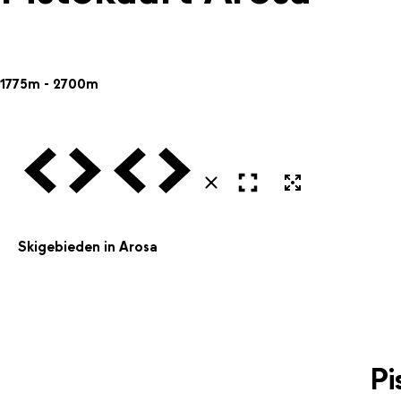
1775m - 2700m
Vorige
Volgende
Vorige
Volgende
Open in volledig scherm
Uitvergroten
Sluiten
Skigebieden in Arosa
Pi