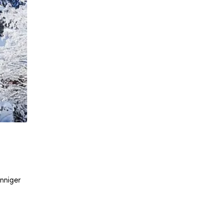
nniger