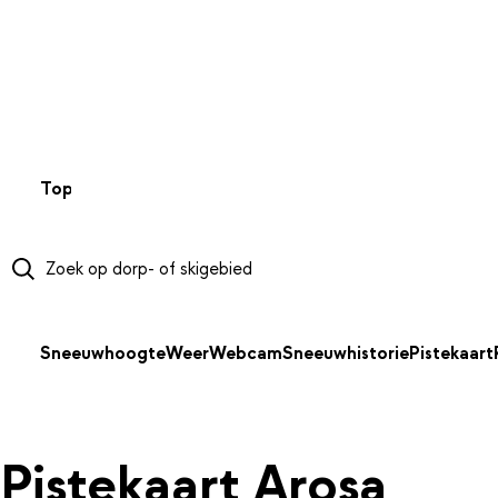
NAAR HOOFDINHOUD
Top 50
Webcams
Wintersportweer
Kaarten
Sneeuwverwa
Sneeuwhoogte
Weer
Webcam
Sneeuwhistorie
Pistekaart
Pistekaart Arosa