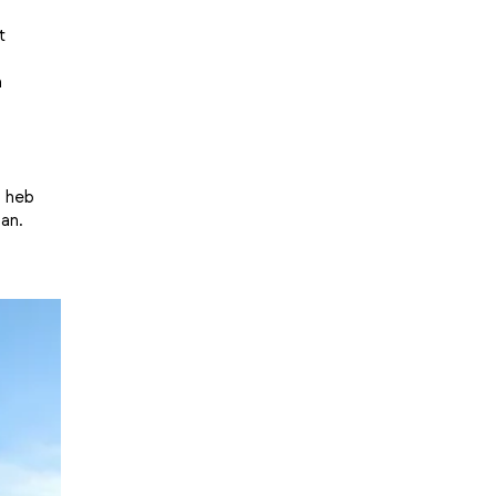
t
n
o heb
aan.