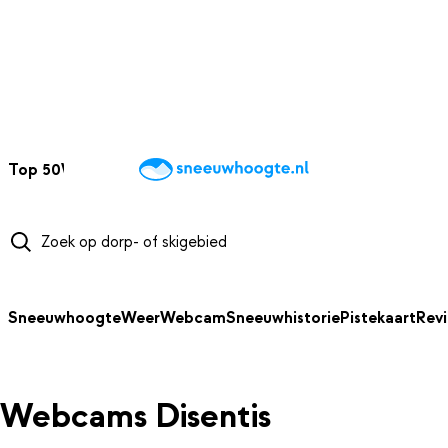
NAAR HOOFDINHOUD
Top 50
Webcams
Wintersportweer
Kaarten
Sneeuwverwacht
Sneeuwhoogte
Weer
Webcam
Sneeuwhistorie
Pistekaart
Rev
Webcams Disentis