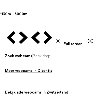
1130m - 3000m
Vorige Webcam
Volgende Webcam
Vorige Webcam
Volgende Webcam
Uitvergroten
Sluiten
Fullscreen
Zoek webcams
Meer webcams in Disentis
Bekijk alle webcams in Zwitserland