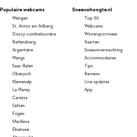
Populaire webcams
Sneeuwhoogte.nl
Wengen
Top 50
St. Anton am Arlberg
Webcams
Doucy-combelouvière
Wintersportweer
Riefensberg
Kaarten
Argentière
Sneeuwverwachting
Wangs
Accommodaties
Saas-Balen
Tips
Oberjoch
Reviews
Klewenalp
Live updates
La Planay
App
Carezza
Säfsen
Fügen
Marilleva
Ebensee