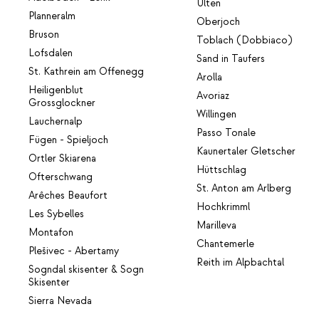
Ulten
Planneralm
Oberjoch
Bruson
Toblach (Dobbiaco)
Lofsdalen
Sand in Taufers
St. Kathrein am Offenegg
Arolla
Heiligenblut
Avoriaz
Grossglockner
Willingen
Lauchernalp
Passo Tonale
Fügen - Spieljoch
Kaunertaler Gletscher
Ortler Skiarena
Hüttschlag
Ofterschwang
St. Anton am Arlberg
Arêches Beaufort
Hochkrimml
Les Sybelles
Marilleva
Montafon
Chantemerle
Plešivec - Abertamy
Reith im Alpbachtal
Sogndal skisenter & Sogn
Skisenter
Sierra Nevada