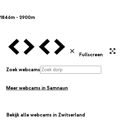
1846m - 2900m
Vorige Webcam
Volgende Webcam
Vorige Webcam
Volgende Webcam
Uitvergroten
Sluiten
Fullscreen
Zoek webcams
Meer webcams in Samnaun
Bekijk alle webcams in Zwitserland