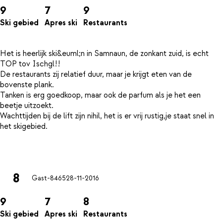
9
7
9
Ski gebied
Apres ski
Restaurants
Het is heerlijk ski&euml;n in Samnaun, de zonkant zuid, is echt
TOP tov Ischgl!!
De restaurants zij relatief duur, maar je krijgt eten van de
bovenste plank.
Tanken is erg goedkoop, maar ook de parfum als je het een
beetje uitzoekt.
Wachttijden bij de lift zijn nihil, het is er vrij rustig,je staat snel in
het skigebied.
8
Gast-8465
28-11-2016
9
7
8
Ski gebied
Apres ski
Restaurants