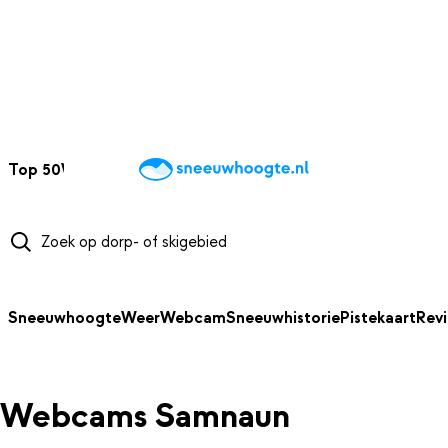
NAAR HOOFDINHOUD
Top 50
Webcams
Wintersportweer
Kaarten
Sneeuwverwacht
Sneeuwhoogte
Weer
Webcam
Sneeuwhistorie
Pistekaart
Rev
Webcams Samnaun