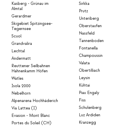
Kasberg - Grünau im
Sirkka
Almtal
Prutz
Gerardmer
Unteriberg
Skigebiet Spitzingsee-
Oberstaufen
Tegernsee
Nassfeld
Scuol
Tannenboden
Grandvalira
Fontanella
Lechtal
Champoussin
Andermatt
Valata
Reuttener Seilbahnen
Obertilliach
Hahnenkamm Höfen
Leysin
Watles
Kühtai
Isola 2000
Piau Engaly
Nebelhorn
Fiss
Alpenarena Hochhäderich
Schulenberg
Via Lattea (I)
Luz Ardiden
Evasion - Mont Blanc
Kranzegg
Portes du Soleil (CH)