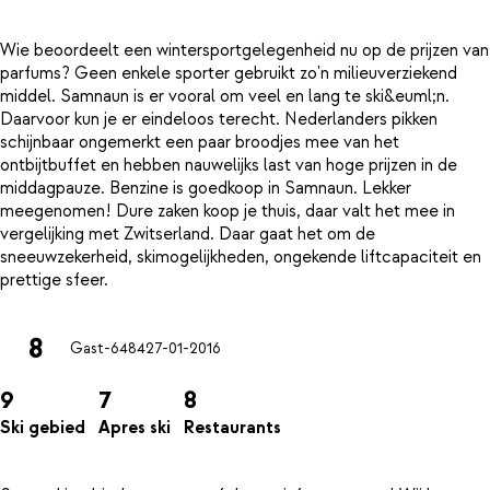
Wie beoordeelt een wintersportgelegenheid nu op de prijzen van
parfums? Geen enkele sporter gebruikt zo'n milieuverziekend
middel. Samnaun is er vooral om veel en lang te ski&euml;n.
Daarvoor kun je er eindeloos terecht. Nederlanders pikken
schijnbaar ongemerkt een paar broodjes mee van het
ontbijtbuffet en hebben nauwelijks last van hoge prijzen in de
middagpauze. Benzine is goedkoop in Samnaun. Lekker
meegenomen! Dure zaken koop je thuis, daar valt het mee in
vergelijking met Zwitserland. Daar gaat het om de
sneeuwzekerheid, skimogelijkheden, ongekende liftcapaciteit en
8
Gast-6484
27-01-2016
9
7
8
Ski gebied
Apres ski
Restaurants