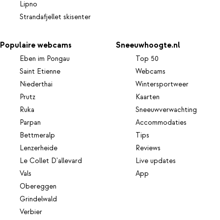
Lipno
Strandafjellet skisenter
Populaire webcams
Sneeuwhoogte.nl
Eben im Pongau
Top 50
Saint Etienne
Webcams
Niederthai
Wintersportweer
Prutz
Kaarten
Ruka
Sneeuwverwachting
Parpan
Accommodaties
Bettmeralp
Tips
Lenzerheide
Reviews
Le Collet D'allevard
Live updates
Vals
App
Obereggen
Grindelwald
Verbier