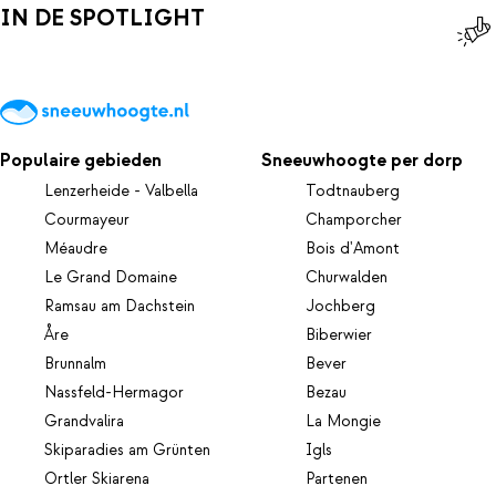
IN DE SPOTLIGHT
Populaire gebieden
Sneeuwhoogte per dorp
Lenzerheide - Valbella
Todtnauberg
Courmayeur
Champorcher
Méaudre
Bois d'Amont
Le Grand Domaine
Churwalden
Ramsau am Dachstein
Jochberg
Åre
Biberwier
Brunnalm
Bever
Nassfeld-Hermagor
Bezau
Grandvalira
La Mongie
Skiparadies am Grünten
Igls
Ortler Skiarena
Partenen