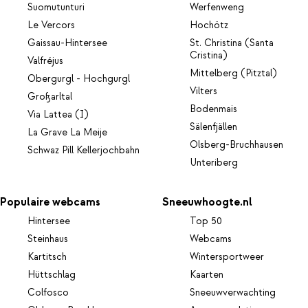
Suomutunturi
Werfenweng
Le Vercors
Hochötz
Gaissau-Hintersee
St. Christina (Santa
Cristina)
Valfréjus
Mittelberg (Pitztal)
Obergurgl - Hochgurgl
Vilters
Großarltal
Bodenmais
Via Lattea (I)
Sälenfjällen
La Grave La Meije
Olsberg-Bruchhausen
Schwaz Pill Kellerjochbahn
Unteriberg
Populaire webcams
Sneeuwhoogte.nl
Hintersee
Top 50
Steinhaus
Webcams
Kartitsch
Wintersportweer
Hüttschlag
Kaarten
Colfosco
Sneeuwverwachting