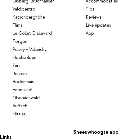
Olsberg-Bruchhausen
Accommodaties
Valdidentro
Tips
Katschberghöhe
Reviews
Flims
Live updates
Le Collet D'allevard
App
Torgon
Peisey - Vallandry
Hochsölden
Zürs
Jerzens
Bodenmais
Enontekiö
Oberaichwald
Auffach
Hittisau
Sneeuwhoogte app
Links