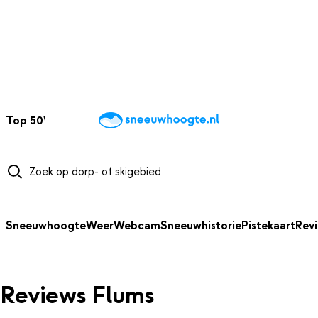
NAAR HOOFDINHOUD
Top 50
Webcams
Wintersportweer
Kaarten
Sneeuwverwacht
Sneeuwhoogte
Weer
Webcam
Sneeuwhistorie
Pistekaart
Rev
Reviews Flums