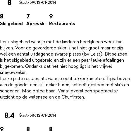
8
Gast-590
12-01-2014
8
7
9
Ski gebied
Apres ski
Restaurants
Leuk skigebied waar je met de kinderen heerlijk een week kan
blijven. Voor de gevorderde skier is het niet groot maar er zijn
wel een aantal uitdagende zwarte pistes (bv Leist). Dit seizoen
is het skigebied uitgebreid en zijn er een paar leuke afdalingen
bijgekomen. Ondanks dat het niet hoog ligt is het vrijwel
sneeuwzeker.
Leuke piste restaurants waar je echt lekker kan eten. Tips: boven
aan de gondel een ski locker huren, scheelt gesleep met ski's en
schoenen. Mooie slee baan. Vanaf overal een spectaculair
8.4
Gast-586
12-01-2014
9
8
8