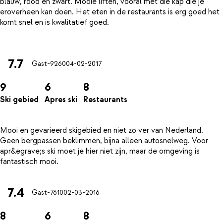
blauw, rood en zwart. Mooie liften, vooral met die kap die je
eroverheen kan doen. Het eten in de restaurants is erg goed het
komt snel en is kwalitatief goed.
7.7
Gast-9260
04-02-2017
9
6
8
Ski gebied
Apres ski
Restaurants
Mooi en gevarieerd skigebied en niet zo ver van Nederland.
Geen bergpassen beklimmen, bijna alleen autosnelweg. Voor
apr&egrave;s ski moet je hier niet zijn, maar de omgeving is
7.4
Gast-7610
02-03-2016
8
6
8