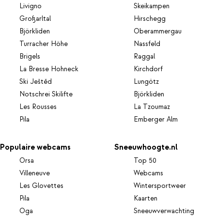
Livigno
Skeikampen
Großarltal
Hirschegg
Björkliden
Oberammergau
Turracher Höhe
Nassfeld
Brigels
Raggal
La Bresse Hohneck
Kirchdorf
Ski Ještěd
Lungötz
Notschrei Skilifte
Björkliden
Les Rousses
La Tzoumaz
Pila
Emberger Alm
Populaire webcams
Sneeuwhoogte.nl
Orsa
Top 50
Villeneuve
Webcams
Les Glovettes
Wintersportweer
Pila
Kaarten
Oga
Sneeuwverwachting