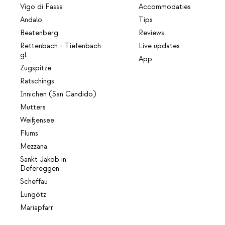
Vigo di Fassa
Accommodaties
Andalo
Tips
Beatenberg
Reviews
Rettenbach - Tiefenbach
Live updates
gl.
App
Zugspitze
Ratschings
Innichen (San Candido)
Mutters
Weißensee
Flums
Mezzana
Sankt Jakob in
Defereggen
Scheffau
Lungötz
Mariapfarr