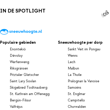
IN DE SPOTLIGHT
Populaire gebieden
Sneeuwhoogte per dorp
Enontekiö
Sankt Veit im Pongau
Dévoluy
Wenns
Werfenweng
Lech
Riksgränsen
Malbun
Pitztaler Gletscher
La Thuile
Saint Lary Soulan
Pralognan la Vanoise
Skigebied Todtnauberg
Samoëns
St. Kathrein am Offenegg
St. Englmar
Bergün-Filisur
Campitello
Valfréjus
Churwalden