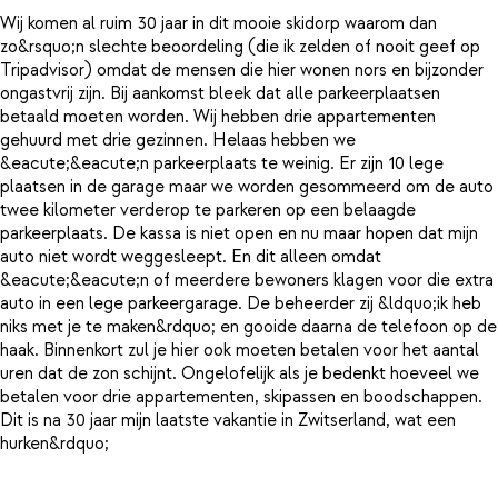
Wij komen al ruim 30 jaar in dit mooie skidorp waarom dan
zo&rsquo;n slechte beoordeling (die ik zelden of nooit geef op
Tripadvisor) omdat de mensen die hier wonen nors en bijzonder
ongastvrij zijn. Bij aankomst bleek dat alle parkeerplaatsen
betaald moeten worden. Wij hebben drie appartementen
gehuurd met drie gezinnen. Helaas hebben we
&eacute;&eacute;n parkeerplaats te weinig. Er zijn 10 lege
plaatsen in de garage maar we worden gesommeerd om de auto
twee kilometer verderop te parkeren op een belaagde
parkeerplaats. De kassa is niet open en nu maar hopen dat mijn
auto niet wordt weggesleept. En dit alleen omdat
&eacute;&eacute;n of meerdere bewoners klagen voor die extra
auto in een lege parkeergarage. De beheerder zij &ldquo;ik heb
niks met je te maken&rdquo; en gooide daarna de telefoon op de
haak. Binnenkort zul je hier ook moeten betalen voor het aantal
uren dat de zon schijnt. Ongelofelijk als je bedenkt hoeveel we
betalen voor drie appartementen, skipassen en boodschappen.
Dit is na 30 jaar mijn laatste vakantie in Zwitserland, wat een