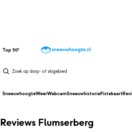
NAAR HOOFDINHOUD
Top 50
Webcams
Wintersportweer
Kaarten
Sneeuwverwacht
Sneeuwhoogte
Weer
Webcam
Sneeuwhistorie
Pistekaart
Rev
Reviews Flumserberg