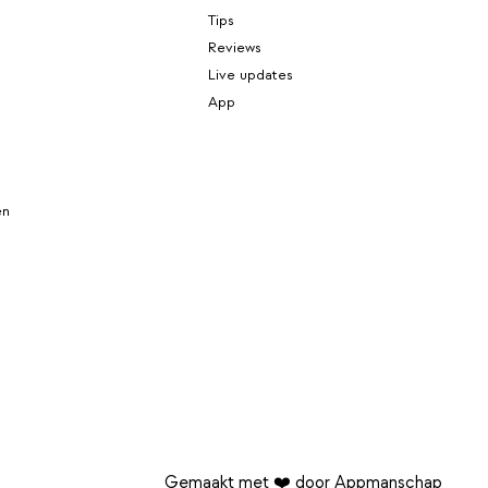
Tips
Reviews
Live updates
App
en
Gemaakt met ❤️ door Appmanschap