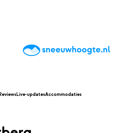
chting
Accommodaties
Tips
Reviews
Live updates
App
Reviews
Live-updates
Accommodaties
rberg