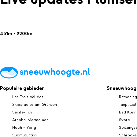
451m - 2200m
Populaire gebieden
Sneeuwhoogt
Les Trois Vallées
Ratsching
Skiparadies am Grünten
Tauplitza
Sainte-Foy
Bad Klein
Arabba-Marmolada
Syöte
Hoch - Ybrig
Spitzings
Suomutunturi
Schröcke