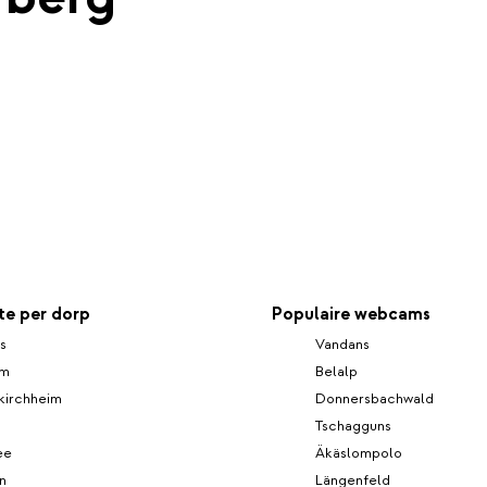
e per dorp
Populaire webcams
s
Vandans
lm
Belalp
kirchheim
Donnersbachwald
Tschagguns
ee
Äkäslompolo
n
Längenfeld