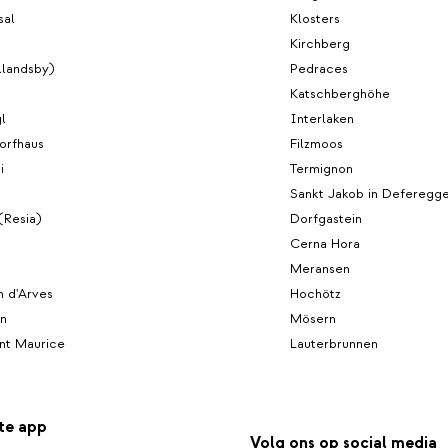
sal
Klosters
Kirchberg
llandsby)
Pedraces
Katschberghöhe
l
Interlaken
orfhaus
Filzmoos
i
Termignon
Sankt Jakob in Deferegg
(Resia)
Dorfgastein
Cerna Hora
Meransen
n d'Arves
Hochötz
n
Mösern
nt Maurice
Lauterbrunnen
te app
Volg ons op social media