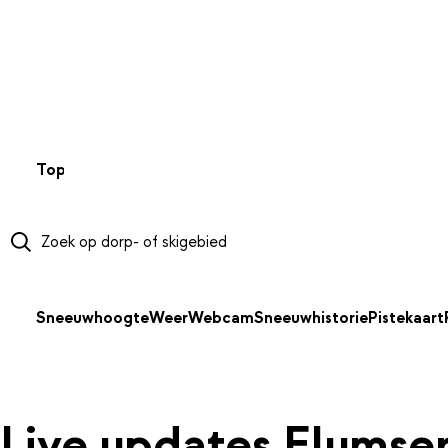
NAAR HOOFDINHOUD
Top 50
Webcams
Wintersportweer
Kaarten
Sneeuwverwa
Sneeuwhoogte
Weer
Webcam
Sneeuwhistorie
Pistekaart
Live updates Flumse