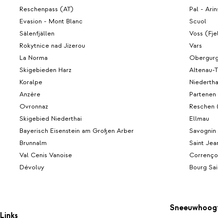
Reschenpass (AT)
Pal - Arin
Evasion - Mont Blanc
Scuol
Sälenfjällen
Voss (Fje
Rokytnice nad Jizerou
Vars
La Norma
Obergurg
Skigebieden Harz
Altenau-T
Koralpe
Niedertha
Anzère
Partenen
Ovronnaz
Reschen 
Skigebied Niederthai
Ellmau
Bayerisch Eisenstein am Großen Arber
Savognin
Brunnalm
Saint Jea
Val Cenis Vanoise
Correnço
Dévoluy
Bourg Sai
Sneeuwhoog
Links