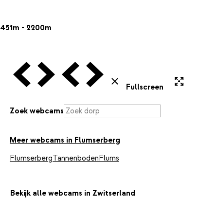
451m - 2200m
Vorige Webcam
Volgende Webcam
Vorige Webcam
Volgende Webcam
Uitvergroten
Sluiten
Fullscreen
Zoek webcams
Meer webcams in Flumserberg
Flumserberg
Tannenboden
Flums
Bekijk alle webcams in Zwitserland