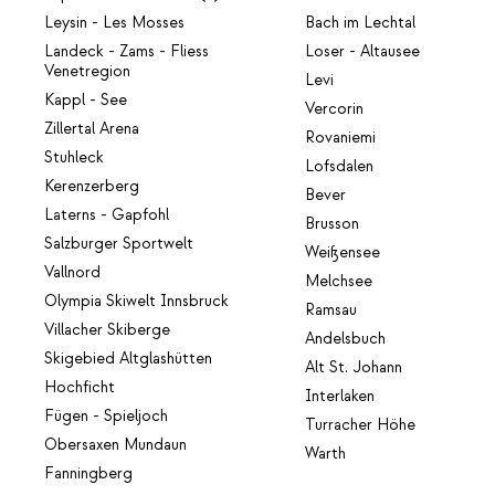
Leysin - Les Mosses
Bach im Lechtal
Landeck - Zams - Fliess
Loser - Altausee
Venetregion
Levi
Kappl - See
Vercorin
Zillertal Arena
Rovaniemi
Stuhleck
Lofsdalen
Kerenzerberg
Bever
Laterns - Gapfohl
Brusson
Salzburger Sportwelt
Weißensee
Vallnord
Melchsee
Olympia Skiwelt Innsbruck
Ramsau
Villacher Skiberge
Andelsbuch
Skigebied Altglashütten
Alt St. Johann
Hochficht
Interlaken
Fügen - Spieljoch
Turracher Höhe
Obersaxen Mundaun
Warth
Fanningberg