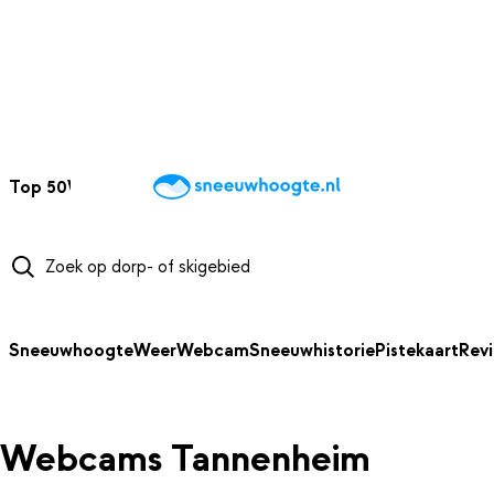
NAAR HOOFDINHOUD
Top 50
Webcams
Wintersportweer
Kaarten
Sneeuwverwacht
Sneeuwhoogte
Weer
Webcam
Sneeuwhistorie
Pistekaart
Rev
Webcams Tannenheim