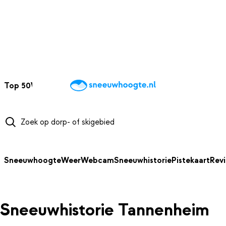
NAAR HOOFDINHOUD
Top 50
Webcams
Wintersportweer
Kaarten
Sneeuwverwacht
Sneeuwhoogte
Weer
Webcam
Sneeuwhistorie
Pistekaart
Rev
Sneeuwhistorie Tannenheim