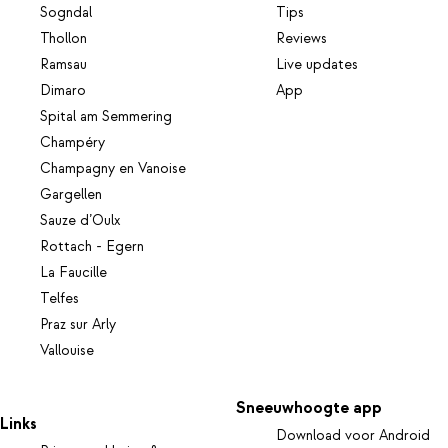
Sogndal
Tips
Thollon
Reviews
Ramsau
Live updates
Dimaro
App
Spital am Semmering
Champéry
Champagny en Vanoise
Gargellen
Sauze d’Oulx
Rottach - Egern
La Faucille
Telfes
Praz sur Arly
Vallouise
Sneeuwhoogte app
Links
Download voor Android