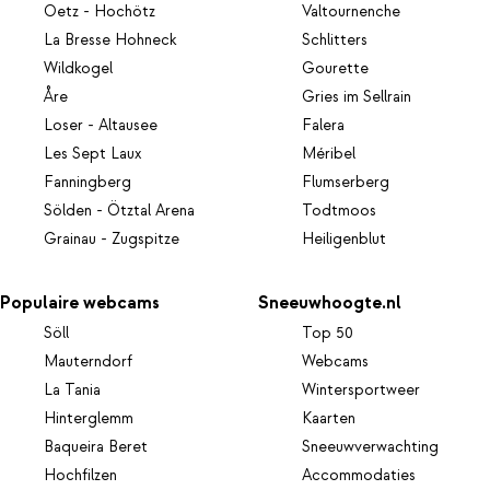
Oetz - Hochötz
Valtournenche
La Bresse Hohneck
Schlitters
Wildkogel
Gourette
Åre
Gries im Sellrain
Loser - Altausee
Falera
Les Sept Laux
Méribel
Fanningberg
Flumserberg
Sölden - Ötztal Arena
Todtmoos
Grainau - Zugspitze
Heiligenblut
Populaire webcams
Sneeuwhoogte.nl
Söll
Top 50
Mauterndorf
Webcams
La Tania
Wintersportweer
Hinterglemm
Kaarten
Baqueira Beret
Sneeuwverwachting
Hochfilzen
Accommodaties