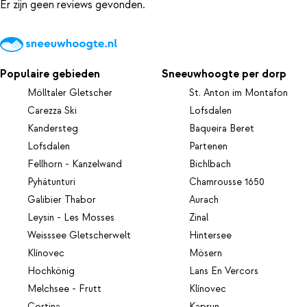
Er zijn geen reviews gevonden.
Populaire gebieden
Sneeuwhoogte per dorp
Mölltaler Gletscher
St. Anton im Montafon
Carezza Ski
Lofsdalen
Kandersteg
Baqueira Beret
Lofsdalen
Partenen
Fellhorn - Kanzelwand
Bichlbach
Pyhätunturi
Chamrousse 1650
Galibier Thabor
Aurach
Leysin - Les Mosses
Zinal
Weisssee Gletscherwelt
Hintersee
Klínovec
Mösern
Hochkönig
Lans En Vercors
Melchsee - Frutt
Klínovec