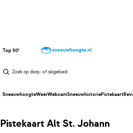
NAAR HOOFDINHOUD
Top 50
Webcams
Wintersportweer
Kaarten
Sneeuwverwacht
Sneeuwhoogte
Weer
Webcam
Sneeuwhistorie
Pistekaart
Rev
Pistekaart Alt St. Johann