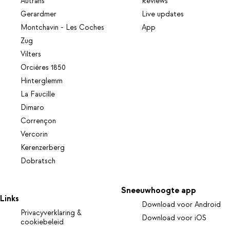
Autrans
Reviews
Gerardmer
Live updates
Montchavin - Les Coches
App
Zug
Vilters
Orcières 1850
Hinterglemm
La Faucille
Dimaro
Corrençon
Vercorin
Kerenzerberg
Dobratsch
Sneeuwhoogte app
Links
Download voor Android
Privacyverklaring &
Download voor iOS
cookiebeleid