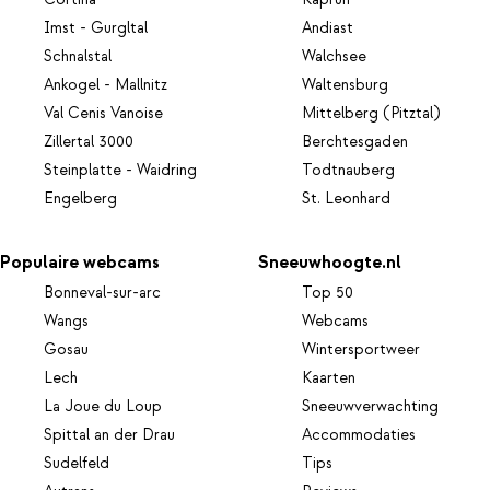
Cortina
Kaprun
Imst - Gurgltal
Andiast
Schnalstal
Walchsee
Ankogel - Mallnitz
Waltensburg
Val Cenis Vanoise
Mittelberg (Pitztal)
Zillertal 3000
Berchtesgaden
Steinplatte - Waidring
Todtnauberg
Engelberg
St. Leonhard
Populaire webcams
Sneeuwhoogte.nl
Bonneval-sur-arc
Top 50
Wangs
Webcams
Gosau
Wintersportweer
Lech
Kaarten
La Joue du Loup
Sneeuwverwachting
Spittal an der Drau
Accommodaties
Sudelfeld
Tips