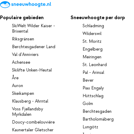
Populaire gebieden
Sneeuwhoogte per dorp
SkiWelt Wilder Kaiser -
Schladming
Brixental
Wilderswil
Riksgränsen
St. Moritz
Berchtesgadener Land
Engelberg
Val d'Anniviers
Meiringen
Achensee
St. Leonhard
Skilifte Unken-Heutal
Pal - Arinsal
Åre
Bever
Auron
Piau Engaly
Skeikampen
Hüttschlag
Klausberg - Ahrntal
Golm
Voss Fjellandsby
Berchtesgaden
Myrkdalen
Bartholomäberg
Doucy-combelouvière
Lungötz
Kaunertaler Gletscher