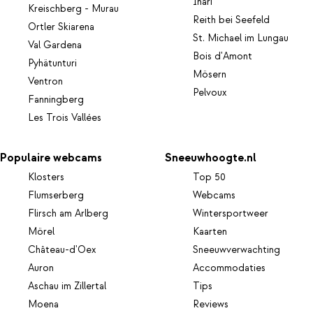
Inari
Kreischberg - Murau
Reith bei Seefeld
Ortler Skiarena
St. Michael im Lungau
Val Gardena
Bois d'Amont
Pyhätunturi
Mösern
Ventron
Pelvoux
Fanningberg
Les Trois Vallées
Populaire webcams
Sneeuwhoogte.nl
Klosters
Top 50
Flumserberg
Webcams
Flirsch am Arlberg
Wintersportweer
Mörel
Kaarten
Château-d'Oex
Sneeuwverwachting
Auron
Accommodaties
Aschau im Zillertal
Tips
Moena
Reviews