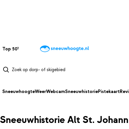
NAAR HOOFDINHOUD
Top 50
Webcams
Wintersportweer
Kaarten
Sneeuwverwacht
Sneeuwhoogte
Weer
Webcam
Sneeuwhistorie
Pistekaart
Rev
Sneeuwhistorie Alt St. Johann