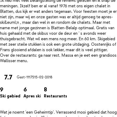
Ik heb met veel belangstelling de reviews gelezen en ik snap de
meningen. Ikzelf ben er al vanaf 1976 met ons eigen chalet in
Blatten, dus kijk er wat anders tegenaan. Voor feesten moet je er
niet zijn, maar wij en onze gasten was er altijd genoeg te apres-
ski&euml;n , maar dan wel in en rondom de chalets. Maar met
name met jonge gezinnen is Blatten-Belalp optimaal. Gratis van
huis gehaald met de skibus voor de deur en ' s avonds weer
thuisgebracht. Wat wil een mens nog meer. En 60 km. Skigebied
met zeer steile stukken is ook een grote uitdaging. Oostenrijks of
Frans glooiend afdalen is ook lekker, maar dit is veel pittiger.
Over de restaurants: ga naar rest. Massa en je eet een grandioos
7.7
Gast-11175
15-02-2018
9
6
8
Ski gebied
Apres ski
Restaurants
Wat je noemt 'een Geheimtip'. Verrassend mooi gebied dat hoog