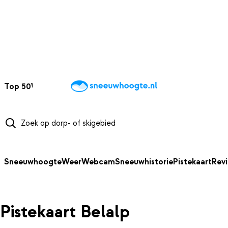
NAAR HOOFDINHOUD
Top 50
Webcams
Wintersportweer
Kaarten
Sneeuwverwacht
Sneeuwhoogte
Weer
Webcam
Sneeuwhistorie
Pistekaart
Rev
Pistekaart Belalp