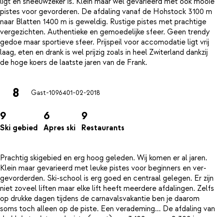
ligt en sneeuwzeker is. Klein maar wel gevarieerd met ook mooie
pistes voor gevorderen. De afdaling vanaf de Hohstock 3100 m
naar Blatten 1400 m is geweldig. Rustige pistes met prachtige
vergezichten. Authentieke en gemoedelijke sfeer. Geen trendy
gedoe maar sportieve sfeer. Prijspeil voor accomodatie ligt vrij
laag, eten en drank is wel prijzig zoals in heel Zwiterland dankzij
8
Gast-10964
01-02-2018
9
6
9
Ski gebied
Apres ski
Restaurants
Prachtig skigebied en erg hoog geleden. Wij komen er al jaren.
Klein maar gevarieerd met leuke pistes voor beginners en ver-
gevorderden. Ski-school is erg goed en centraal gelegen. Er zijn
niet zoveel liften maar elke lift heeft meerdere afdalingen. Zelfs
op drukke dagen tijdens de carnavalsvakantie ben je daarom
soms toch alleen op de piste. Een verademing... De afdaling van