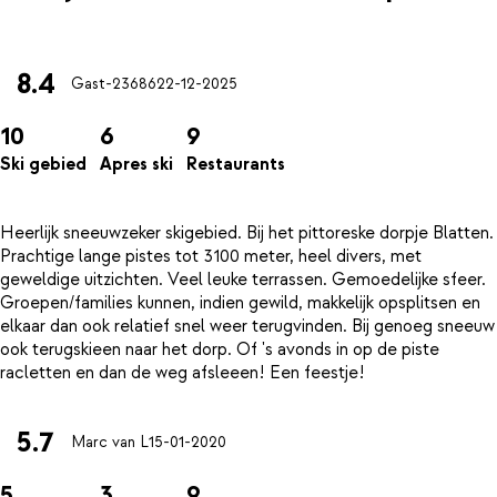
8.4
Gast-23686
22-12-2025
10
6
9
Ski gebied
Apres ski
Restaurants
Heerlijk sneeuwzeker skigebied. Bij het pittoreske dorpje Blatten.
Prachtige lange pistes tot 3100 meter, heel divers, met
geweldige uitzichten. Veel leuke terrassen. Gemoedelijke sfeer.
Groepen/families kunnen, indien gewild, makkelijk opsplitsen en
elkaar dan ook relatief snel weer terugvinden. Bij genoeg sneeuw
ook terugskieen naar het dorp. Of 's avonds in op de piste
5.7
Marc van L
15-01-2020
5
3
9