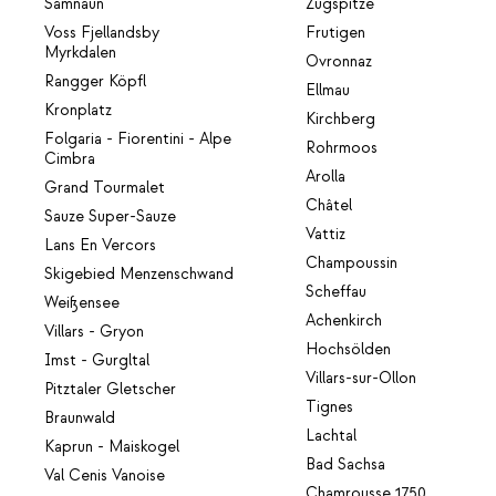
Samnaun
Zugspitze
Voss Fjellandsby
Frutigen
Myrkdalen
Ovronnaz
Rangger Köpfl
Ellmau
Kronplatz
Kirchberg
Folgaria - Fiorentini - Alpe
Rohrmoos
Cimbra
Arolla
Grand Tourmalet
Châtel
Sauze Super-Sauze
Vattiz
Lans En Vercors
Champoussin
Skigebied Menzenschwand
Scheffau
Weißensee
Achenkirch
Villars - Gryon
Hochsölden
Imst - Gurgltal
Villars-sur-Ollon
Pitztaler Gletscher
Tignes
Braunwald
Lachtal
Kaprun - Maiskogel
Bad Sachsa
Val Cenis Vanoise
Chamrousse 1750