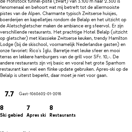
de Hohstock tunnel-piste (zwart) van 3.100 m naar 2.300 is
fenomenaal en behoort wat mij betreft tot de allermooiste
pistes van de Alpen. Charmante typisch Zwitserse huisjes,
boerderijen en kapelletjes rondom de Belalp en het uitzicht op
de Aletschgletscher maken de ambiance erg sfeervol. Er zijn
verschillende restaurants. Het prachtige Hotel Belalp (uitzicht
op gletscher) met klassieke Zwitserse keuken, trendy Hamilton
Lodge (bij de skischool, voornamelijk Nederlandse gasten) en
onze favoriet: Rico's Iglu. Barretje met leuke sfeer en mooi
terras en lekkere hamburgers van de grill voor SFr. 10,-. De
andere restaurants zijn vrij basic en vooral het grote Sparrhorn
restaurant kan wel een flinke update gebruiken. Apres-ski op de
7.7
Gast-10606
02-01-2018
8
7
8
Ski gebied
Apres ski
Restaurants