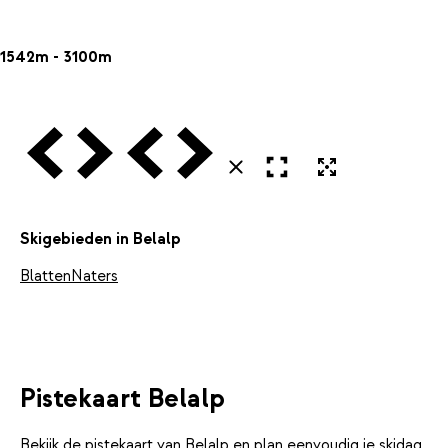
1542m - 3100m
Vorige
Volgende
Vorige
Volgende
Open in volledig scherm
Uitvergroten
Sluiten
Skigebieden in Belalp
Blatten
Naters
Pistekaart Belalp
Bekijk de pistekaart van Belalp en plan eenvoudig je skidag.