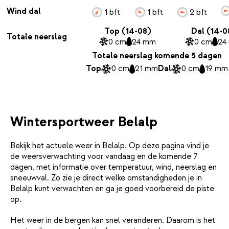
Wind dal
1 bft
1 bft
2 bft
Top (14-08)
Dal (14-0
Totale neerslag
0 cm
24 mm
0 cm
24
Totale neerslag komende 5 dagen
Top
0 cm
21 mm
Dal
0 cm
19 mm
Wintersportweer Belalp
Bekijk het actuele weer in Belalp. Op deze pagina vind je
de weersverwachting voor vandaag en de komende 7
dagen, met informatie over temperatuur, wind, neerslag en
sneeuwval. Zo zie je direct welke omstandigheden je in
Belalp kunt verwachten en ga je goed voorbereid de piste
op.
Het weer in de bergen kan snel veranderen. Daarom is het