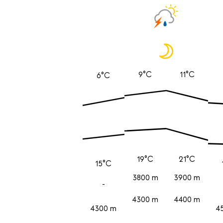
9°C
11°C
6°C
19°C
21°C
15°C
3800 m
3900 m
-
4300 m
4400 m
4300 m
4