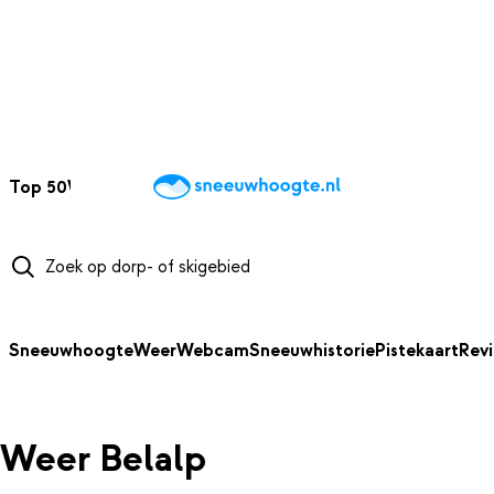
NAAR HOOFDINHOUD
Top 50
Webcams
Wintersportweer
Kaarten
Sneeuwverwacht
Sneeuwhoogte
Weer
Webcam
Sneeuwhistorie
Pistekaart
Rev
Weer Belalp