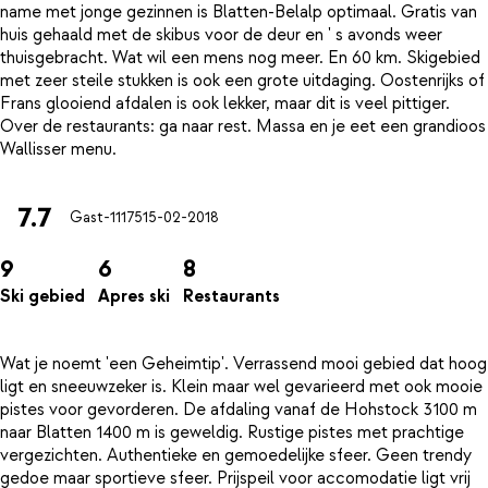
name met jonge gezinnen is Blatten-Belalp optimaal. Gratis van
huis gehaald met de skibus voor de deur en ' s avonds weer
thuisgebracht. Wat wil een mens nog meer. En 60 km. Skigebied
met zeer steile stukken is ook een grote uitdaging. Oostenrijks of
Frans glooiend afdalen is ook lekker, maar dit is veel pittiger.
Over de restaurants: ga naar rest. Massa en je eet een grandioos
7.7
Gast-11175
15-02-2018
9
6
8
Ski gebied
Apres ski
Restaurants
Wat je noemt 'een Geheimtip'. Verrassend mooi gebied dat hoog
ligt en sneeuwzeker is. Klein maar wel gevarieerd met ook mooie
pistes voor gevorderen. De afdaling vanaf de Hohstock 3100 m
naar Blatten 1400 m is geweldig. Rustige pistes met prachtige
vergezichten. Authentieke en gemoedelijke sfeer. Geen trendy
gedoe maar sportieve sfeer. Prijspeil voor accomodatie ligt vrij