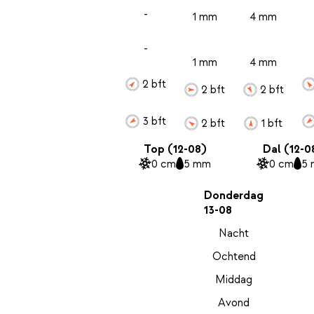
-
1 mm
4 mm
-
1 mm
4 mm
2 bft
2 bft
2 bft
3 bft
2 bft
1 bft
Top (12-08)
Dal (12-0
0 cm
5 mm
0 cm
5
Donderdag
13-08
Nacht
Ochtend
Middag
Avond