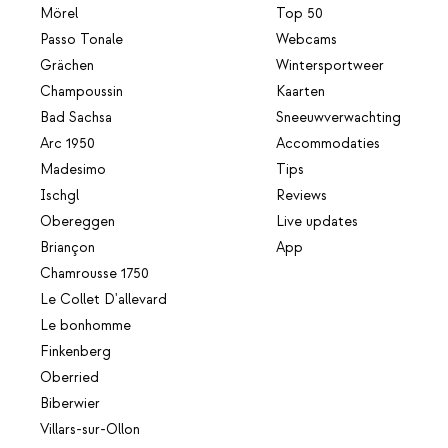
Mörel
Top 50
Passo Tonale
Webcams
Grächen
Wintersportweer
Champoussin
Kaarten
Bad Sachsa
Sneeuwverwachting
Arc 1950
Accommodaties
Madesimo
Tips
Ischgl
Reviews
Obereggen
Live updates
Briançon
App
Chamrousse 1750
Le Collet D'allevard
Le bonhomme
Finkenberg
Oberried
Biberwier
Villars-sur-Ollon