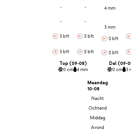
-
-
4 mm
-
-
3 mm
3 bft
3 bft
2 bft
3 bft
2 bft
2 bft
Top (09-08)
Dal (09-0
0 cm
4 mm
0 cm
3
Maandag
10-08
Nacht
Ochtend
Middag
Avond