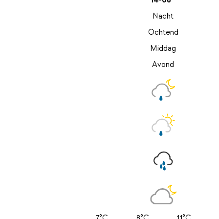
14-08
Nacht
Ochtend
Middag
Avond
7°C
8°C
11°C