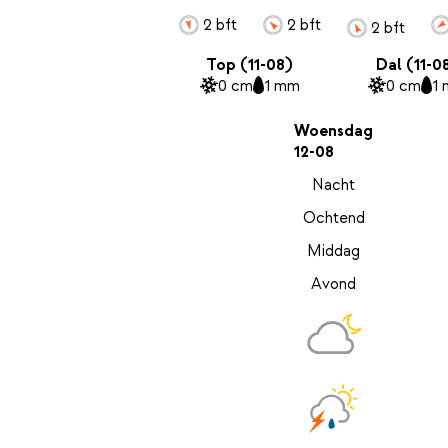
2 bft
2 bft
2 bft
Top (11-08)
Dal (11-0
0 cm
1 mm
0 cm
1
Woensdag
12-08
Nacht
Ochtend
Middag
Avond