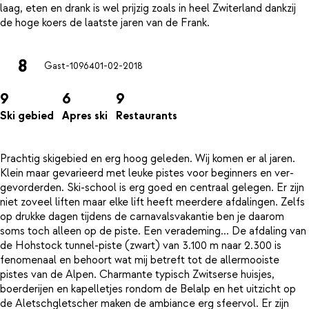
laag, eten en drank is wel prijzig zoals in heel Zwiterland dankzij
8
Gast-10964
01-02-2018
9
6
9
Ski gebied
Apres ski
Restaurants
Prachtig skigebied en erg hoog geleden. Wij komen er al jaren.
Klein maar gevarieerd met leuke pistes voor beginners en ver-
gevorderden. Ski-school is erg goed en centraal gelegen. Er zijn
niet zoveel liften maar elke lift heeft meerdere afdalingen. Zelfs
op drukke dagen tijdens de carnavalsvakantie ben je daarom
soms toch alleen op de piste. Een verademing... De afdaling van
de Hohstock tunnel-piste (zwart) van 3.100 m naar 2.300 is
fenomenaal en behoort wat mij betreft tot de allermooiste
pistes van de Alpen. Charmante typisch Zwitserse huisjes,
boerderijen en kapelletjes rondom de Belalp en het uitzicht op
de Aletschgletscher maken de ambiance erg sfeervol. Er zijn