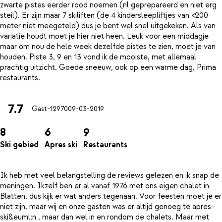
zwarte pistes eerder rood noemen (nl geprepareerd en niet erg
steil). Er zijn maar 7 skiliften (de 4 kindersleepliftjes van <200
meter niet meegeteld) dus je bent wel snel uitgekeken. Als van
variatie houdt moet je hier niet heen. Leuk voor een middagje
maar om nou de hele week dezelfde pistes te zien, moet je van
houden. Piste 3, 9 en 13 vond ik de mooiste, met allemaal
prachtig uitzicht. Goede sneeuw, ook op een warme dag. Prima
7.7
Gast-12970
09-03-2019
8
6
9
Ski gebied
Apres ski
Restaurants
Ik heb met veel belangstelling de reviews gelezen en ik snap de
meningen. Ikzelf ben er al vanaf 1976 met ons eigen chalet in
Blatten, dus kijk er wat anders tegenaan. Voor feesten moet je er
niet zijn, maar wij en onze gasten was er altijd genoeg te apres-
ski&euml;n , maar dan wel in en rondom de chalets. Maar met