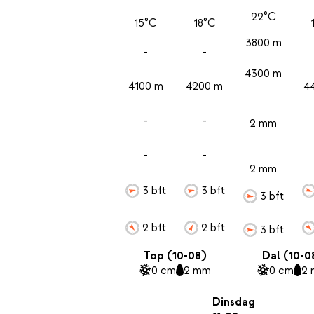
22°C
15°C
18°C
3800 m
-
-
4300 m
4100 m
4200 m
4
-
-
2 mm
-
-
2 mm
3 bft
3 bft
3 bft
2 bft
2 bft
3 bft
Top (10-08)
Dal (10-0
0 cm
2 mm
0 cm
2
Dinsdag