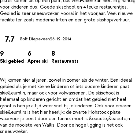
pistes komen uit op één punt, dus verdwalen kan niet. Erg handig
voor kinderen dus! Goede skischool en 4 leuke restaurantjes.
Gebied is zeer sneeuwzeker, vooral in het voorjaar. Veel nieuwe
7.7
Rolf Diepeveen
26-12-2014
9
6
8
Ski gebied
Apres ski
Restaurants
Wij komen hier al jaren, zowel in zomer als de winter. Een ideaal
gebied als je met kleine kinderen of iets oudere kinderen gaat
skie&euml;n, maar ook voor volwassenen. De skischool is
helemaal op kinderen gericht en omdat het gebied niet heel
groot is ben je altijd weer snel bij je kinderen. Ook voor ervaren
skie&euml;rs is het hier heerlijk; de zwarte Hohstock piste
waarvoor je eerst door een tunnel moet is &eacute;&eacute;n
van de mooiste van Wallis. Door de hoge ligging is het ook
sneeuwzeker.