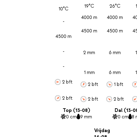
19°C
26°C
10°C
4000 m
4000 m
4
-
4500 m
4500 m
4
4500 m
-
2 mm
6 mm
-
1 mm
6 mm
2 bft
2 bft
1 bft
2 bft
2 bft
2 bft
Top (13-08)
Dal (13-0
0 cm
9 mm
0 cm
8
Vrijdag