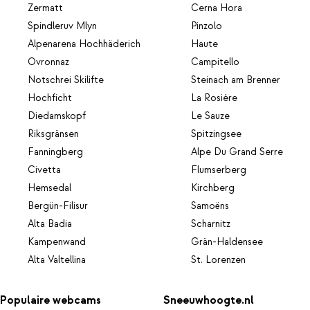
Zermatt
Cerna Hora
Spindleruv Mlyn
Pinzolo
Alpenarena Hochhäderich
Haute
Ovronnaz
Campitello
Notschrei Skilifte
Steinach am Brenner
Hochficht
La Rosière
Diedamskopf
Le Sauze
Riksgränsen
Spitzingsee
Fanningberg
Alpe Du Grand Serre
Civetta
Flumserberg
Hemsedal
Kirchberg
Bergün-Filisur
Samoëns
Alta Badia
Scharnitz
Kampenwand
Grän-Haldensee
Alta Valtellina
St. Lorenzen
Populaire webcams
Sneeuwhoogte.nl