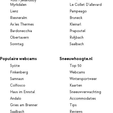
Voss Fjellandsby
Myrkdalen
Le Collet D'allevard
Lienz
Pampeago
Riesneralm
Bruneck
Ax les Thermes
Kleinarl
Bardonecchia
Prapoutel
Obertauern
Rußbach
Sonntag
Saalbach
Populaire webcams
Sneeuwhoogte.nl
Syöte
Top 50
Finkenberg
Webcams
Samnaun
Wintersportweer
Colfosco
Kaarten
Haus im Ennstal
Sneeuwverwachting
Andalo
Accommodaties
Gries am Brenner
Tips
Saalbach
Reviews