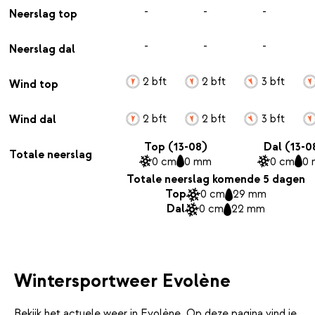
-
-
-
Neerslag top
-
-
-
Neerslag dal
2 bft
2 bft
3 bft
Wind top
2 bft
2 bft
3 bft
Wind dal
Top (13-08)
Dal (13-0
Totale neerslag
0 cm
0 mm
0 cm
0
Totale neerslag komende 5 dagen
Top
0 cm
29 mm
Dal
0 cm
22 mm
Wintersportweer Evolène
Bekijk het actuele weer in Evolène. Op deze pagina vind je