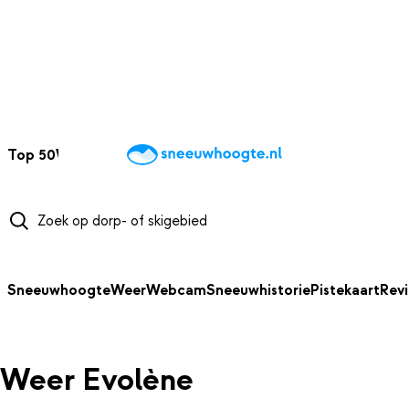
NAAR HOOFDINHOUD
Top 50
Webcams
Wintersportweer
Kaarten
Sneeuwverwacht
Sneeuwhoogte
Weer
Webcam
Sneeuwhistorie
Pistekaart
Rev
Weer Evolène