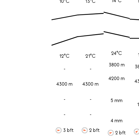
14°C
10°C
13°C
24°C
12°C
21°C
3800 m
3
-
-
4200 m
4
4300 m
4300 m
-
-
5 mm
-
-
4 mm
3 bft
2 bft
2 bft