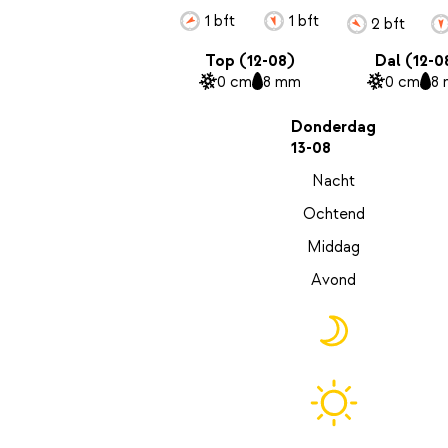
1 bft
1 bft
2 bft
Top (12-08)
Dal (12-0
0 cm
8 mm
0 cm
8
Donderdag
13-08
Nacht
Ochtend
Middag
Avond