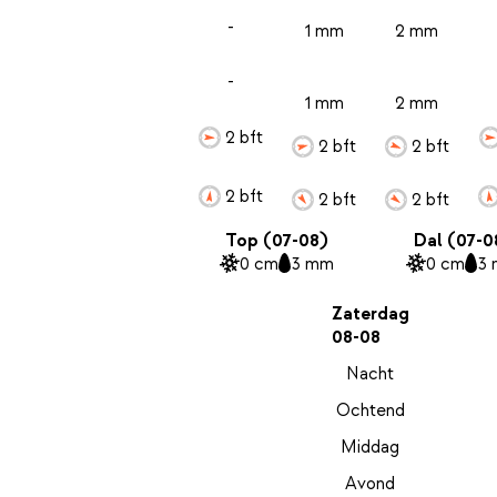
-
1 mm
2 mm
-
1 mm
2 mm
2 bft
2 bft
2 bft
2 bft
2 bft
2 bft
Top (07-08)
Dal (07-0
0 cm
3 mm
0 cm
3
Zaterdag
08-08
Nacht
Ochtend
Middag
Avond