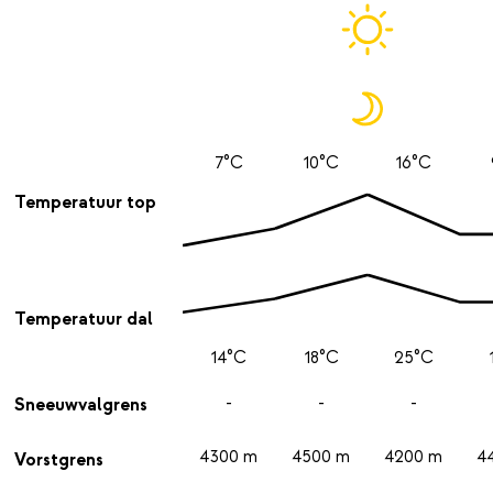
7°C
10°C
16°C
Temperatuur top
Temperatuur dal
14°C
18°C
25°C
-
-
-
Sneeuwvalgrens
4300 m
4500 m
4200 m
4
Vorstgrens