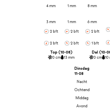
4 mm
1 mm
8 mm
3 mm
1 mm
6 mm
2 bft
2 bft
2 bft
2 bft
2 bft
1 bft
Top (10-08)
Dal (10-0
0 cm
13 mm
0 cm
10
Dinsdag
11-08
Nacht
Ochtend
Middag
Avond