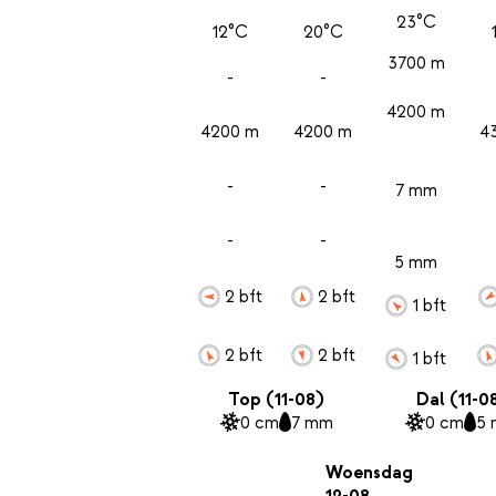
23°C
12°C
20°C
3700 m
-
-
4200 m
4200 m
4200 m
4
-
-
7 mm
-
-
5 mm
2 bft
2 bft
1 bft
2 bft
2 bft
1 bft
Top (11-08)
Dal (11-0
0 cm
7 mm
0 cm
5
Woensdag