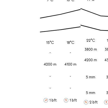
22°C
15°C
18°C
3800 m
3
-
-
4200 m
4
4200 m
4100 m
-
-
5 mm
-
-
5 mm
1 bft
1 bft
2 bft