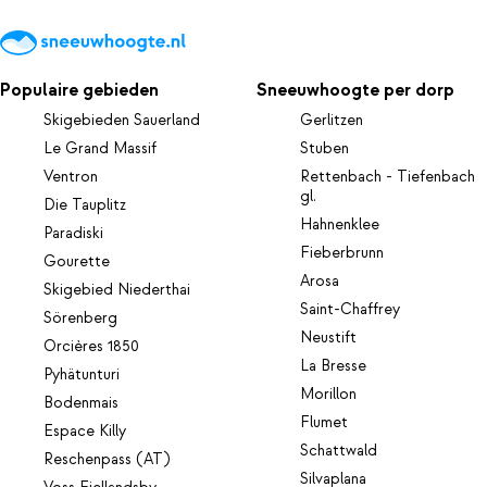
Populaire gebieden
Sneeuwhoogte per dorp
Skigebieden Sauerland
Gerlitzen
Le Grand Massif
Stuben
Ventron
Rettenbach - Tiefenbach
gl.
Die Tauplitz
Hahnenklee
Paradiski
Fieberbrunn
Gourette
Arosa
Skigebied Niederthai
Saint-Chaffrey
Sörenberg
Neustift
Orcières 1850
La Bresse
Pyhätunturi
Morillon
Bodenmais
Flumet
Espace Killy
Schattwald
Reschenpass (AT)
Silvaplana