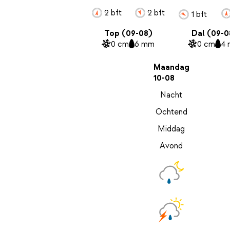
2 bft
2 bft
1 bft
Top (09-08)
Dal (09-0
0 cm
6 mm
0 cm
4
Maandag
10-08
Nacht
Ochtend
Middag
Avond