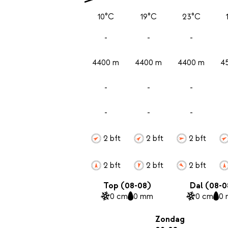
10°C
19°C
23°C
-
-
-
4400 m
4400 m
4400 m
4
-
-
-
-
-
-
2 bft
2 bft
2 bft
2 bft
2 bft
2 bft
Top (08-08)
Dal (08-0
0 cm
0 mm
0 cm
0
Zondag