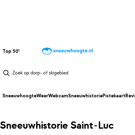
NAAR HOOFDINHOUD
Top 50
Webcams
Wintersportweer
Kaarten
Sneeuwverwacht
Sneeuwhoogte
Weer
Webcam
Sneeuwhistorie
Pistekaart
Rev
Sneeuwhistorie Saint-Luc