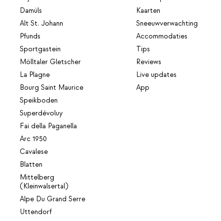
Damüls
Kaarten
Alt St. Johann
Sneeuwverwachting
Pfunds
Accommodaties
Sportgastein
Tips
Mölltaler Gletscher
Reviews
La Plagne
Live updates
Bourg Saint Maurice
App
Speikboden
Superdévoluy
Fai della Paganella
Arc 1950
Cavalese
Blatten
Mittelberg
(Kleinwalsertal)
Alpe Du Grand Serre
Uttendorf