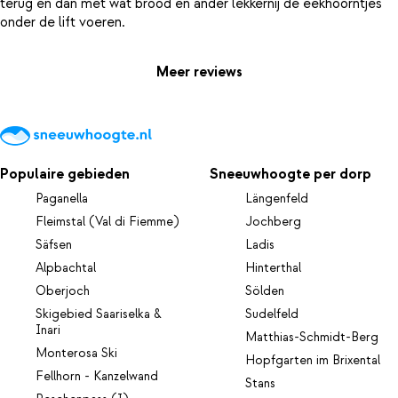
terug en dan met wat brood en ander lekkernij de eekhoorntjes
Meer reviews
Populaire gebieden
Sneeuwhoogte per dorp
Paganella
Längenfeld
Fleimstal (Val di Fiemme)
Jochberg
Säfsen
Ladis
Alpbachtal
Hinterthal
Oberjoch
Sölden
Skigebied Saariselka &
Sudelfeld
Inari
Matthias-Schmidt-Berg
Monterosa Ski
Hopfgarten im Brixental
Fellhorn - Kanzelwand
Stans