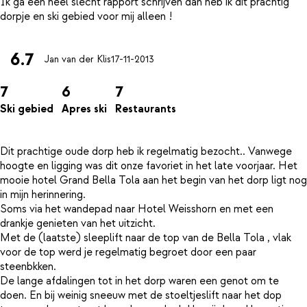
Ik ga een heel slecht rapport schrijven dan heb ik dit prachtig
6.7
Jan van der Klis
17-11-2013
7
6
7
Ski gebied
Apres ski
Restaurants
Dit prachtige oude dorp heb ik regelmatig bezocht.. Vanwege
hoogte en ligging was dit onze favoriet in het late voorjaar. Het
mooie hotel Grand Bella Tola aan het begin van het dorp ligt nog
in mijn herinnering.
Soms via het wandepad naar Hotel Weisshorn en met een
drankje genieten van het uitzicht.
Met de (laatste) sleeplift naar de top van de Bella Tola , vlak
voor de top werd je regelmatig begroet door een paar
steenbkken.
De lange afdalingen tot in het dorp waren een genot om te
doen. En bij weinig sneeuw met de stoeltjeslift naar het dop