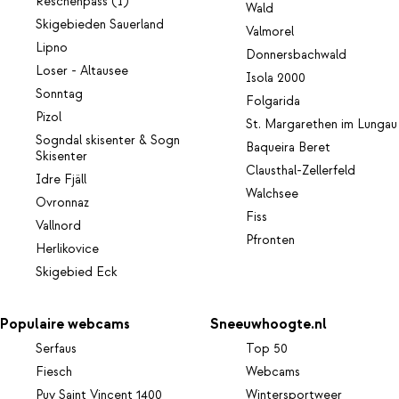
Reschenpass (I)
Wald
Skigebieden Sauerland
Valmorel
Lipno
Donnersbachwald
Loser - Altausee
Isola 2000
Sonntag
Folgarida
Pizol
St. Margarethen im Lungau
Sogndal skisenter & Sogn
Baqueira Beret
Skisenter
Clausthal-Zellerfeld
Idre Fjäll
Walchsee
Ovronnaz
Fiss
Vallnord
Pfronten
Herlikovice
Skigebied Eck
Populaire webcams
Sneeuwhoogte.nl
Serfaus
Top 50
Fiesch
Webcams
Puy Saint Vincent 1400
Wintersportweer