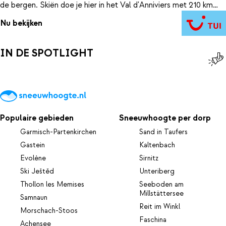
de bergen. Skiën doe je hier in het Val d'Anniviers met 210 km
aan skipistes. Na een dag in de sneeuw kun je heerlijk opwarmen
Nu bekijken
in Residence P&V Zinal by SWISSPEAK Resorts. Geniet na in de
wijnbar, terwijl de kinderen zich vermaken in de Game Room.
IN DE SPOTLIGHT
Populaire gebieden
Sneeuwhoogte per dorp
Garmisch-Partenkirchen
Sand in Taufers
Gastein
Kaltenbach
Evolène
Sirnitz
Ski Ještěd
Unteriberg
Thollon les Memises
Seeboden am
Millstättersee
Samnaun
Reit im Winkl
Morschach-Stoos
Faschina
Achensee