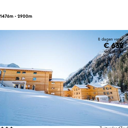
1476m - 2900m
8 dagen vanaf
€ 632
incl. skipas