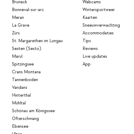
Bruneck
Webcams
Bonneval-sur-arc
Wintersportweer
Meran
Kaarten
La Grave
Sneeuwverwachting
Zürs
Accommodaties
St. Margarethen im Lungau
Tips
Sexten (Sesto)
Reviews
Marul
Live updates
Spitzingsee
App
Crans Montana
Tannenboden
Vandans
Hinterthal
Mühltal
Schönau am Königssee
Ofterschwang
Ebensee