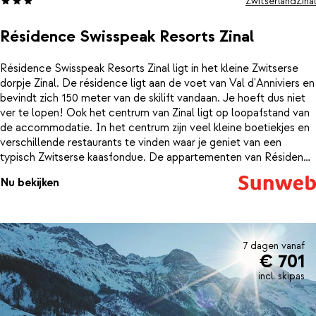
Zwitserland
Zinal
Résidence Swisspeak Resorts Zinal
Résidence Swisspeak Resorts Zinal ligt in het kleine Zwitserse
dorpje Zinal. De résidence ligt aan de voet van Val d'Anniviers en
bevindt zich 150 meter van de skilift vandaan. Je hoeft dus niet
ver te lopen! Ook het centrum van Zinal ligt op loopafstand van
de accommodatie. In het centrum zijn veel kleine boetiekjes en
verschillende restaurants te vinden waar je geniet van een
typisch Zwitserse kaasfondue. De appartementen van Résidence
Swisspeak Resorts Zinal zijn modern ingericht en beschikken over
Nu bekijken
alle faciliteiten. Maak elke ochtend een heerlijk ontbijt en geniet
in de avond van een heerlijk diner aan de grote eettafel. Plof aan
het einde van de dag neer op de bank onder het genot van een
lekker drankje. Je kunt er ook voor kiezen om een drankje te doen
bij de bar van de accommodatie, terwijl de kinderen zich uitleven
7 dagen vanaf
€ 701
in de speelruimte. Optimaal genieten dus!
incl. skipas