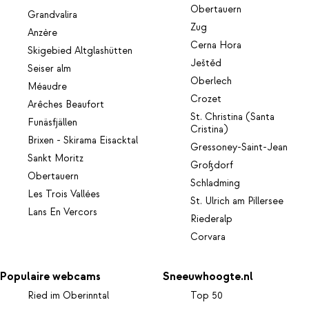
Obertauern
Grandvalira
Zug
Anzère
Cerna Hora
Skigebied Altglashütten
Ještěd
Seiser alm
Oberlech
Méaudre
Crozet
Arêches Beaufort
St. Christina (Santa
Funäsfjällen
Cristina)
Brixen - Skirama Eisacktal
Gressoney-Saint-Jean
Sankt Moritz
Großdorf
Obertauern
Schladming
Les Trois Vallées
St. Ulrich am Pillersee
Lans En Vercors
Riederalp
Corvara
Populaire webcams
Sneeuwhoogte.nl
Ried im Oberinntal
Top 50