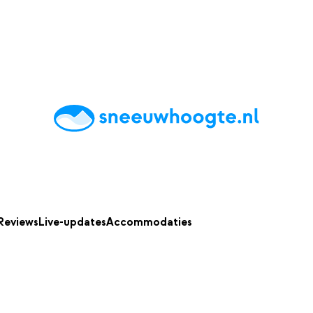
chting
Accommodaties
Tips
Reviews
Live updates
App
Reviews
Live-updates
Accommodaties