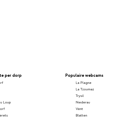
e per dorp
Populaire webcams
rf
La Plagne
La Tzoumaz
Trysil
du Loup
Niederau
orf
Vent
erets
Blatten