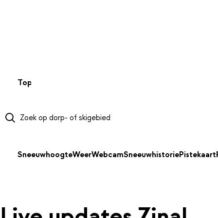
NAAR HOOFDINHOUD
Top 50
Webcams
Wintersportweer
Kaarten
Sneeuwverwa
Sneeuwhoogte
Weer
Webcam
Sneeuwhistorie
Pistekaart
Live updates Zinal