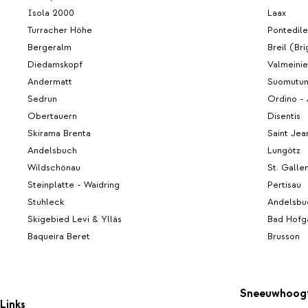
Isola 2000
Laax
Turracher Höhe
Pontedil
Bergeralm
Breil (Bri
Diedamskopf
Valmeinie
Andermatt
Suomutun
Sedrun
Ordino - 
Obertauern
Disentis
Skirama Brenta
Saint Jea
Andelsbuch
Lungötz
Wildschönau
St. Galle
Steinplatte - Waidring
Pertisau
Stuhleck
Andelsbu
Skigebied Levi & Ylläs
Bad Hofg
Baqueira Beret
Brusson
Sneeuwhoog
Links