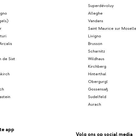
Superdévoluy
egno
Alleghe
gels)
Vandans
r
Saint Maurice sur Mosell
turi
Livigno
Arcalis
Brusson
Scharnitz
n de Sixt
Wildhaus
Kirchberg
nkirch
Hinterthal
Obergurgl
ch
Gossensaß
astein
Sudelfeld
Aurach
te app
Volg ons op social media