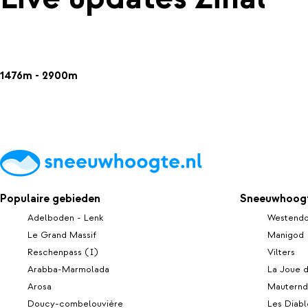
1476m - 2900m
Populaire gebieden
Sneeuwhoogt
Adelboden - Lenk
Westendo
Le Grand Massif
Manigod
Reschenpass (I)
Vilters
Arabba-Marmolada
La Joue 
Arosa
Mauternd
Doucy-combelouvière
Les Diabl