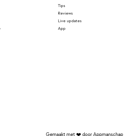
Tips
Reviews
Live updates
e
App
Gemaakt met ❤️ door Appmanschap