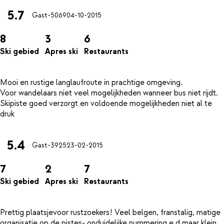
5.7
Gast-5069
04-10-2015
8
3
6
Ski gebied
Apres ski
Restaurants
Mooi en rustige langlaufroute in prachtige omgeving.
Voor wandelaars niet veel mogelijkheden wanneer bus niet rijdt.
Skipiste goed verzorgt en voldoende mogelijkheden niet al te
5.4
Gast-3925
23-02-2015
7
2
7
Ski gebied
Apres ski
Restaurants
Prettig plaatsjevoor rustzoekers! Veel belgen, franstalig, matige
organisatie op de pistes- onduidelijke nummering e.d maar klein