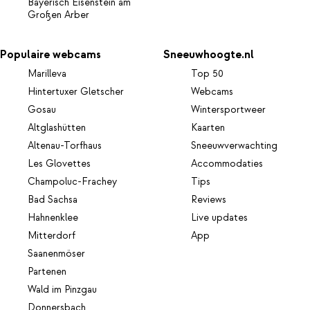
Bayerisch Eisenstein am
Großen Arber
Populaire webcams
Sneeuwhoogte.nl
Marilleva
Top 50
Hintertuxer Gletscher
Webcams
Gosau
Wintersportweer
Altglashütten
Kaarten
Altenau-Torfhaus
Sneeuwverwachting
Les Glovettes
Accommodaties
Champoluc-Frachey
Tips
Bad Sachsa
Reviews
Hahnenklee
Live updates
Mitterdorf
App
Saanenmöser
Partenen
Wald im Pinzgau
Donnersbach