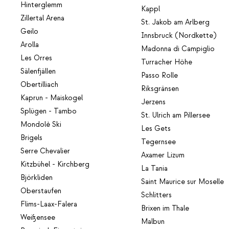
Hinterglemm
Kappl
Zillertal Arena
St. Jakob am Arlberg
Geilo
Innsbruck (Nordkette)
Arolla
Madonna di Campiglio
Les Orres
Turracher Höhe
Sälenfjällen
Passo Rolle
Obertilliach
Riksgränsen
Kaprun - Maiskogel
Jerzens
Splügen - Tambo
St. Ulrich am Pillersee
Mondolè Ski
Les Gets
Brigels
Tegernsee
Serre Chevalier
Axamer Lizum
Kitzbühel - Kirchberg
La Tania
Björkliden
Saint Maurice sur Moselle
Oberstaufen
Schlitters
Flims-Laax-Falera
Brixen im Thale
Weißensee
Malbun