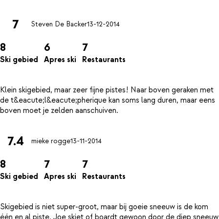
7
Steven De Backer
13-12-2014
8
6
7
Ski gebied
Apres ski
Restaurants
Klein skigebied, maar zeer fijne pistes! Naar boven geraken met
de t&eacute;l&eacute;pherique kan soms lang duren, maar eens
7.4
mieke rogge
13-11-2014
8
7
7
Ski gebied
Apres ski
Restaurants
Skigebied is niet super-groot, maar bij goeie sneeuw is de kom
één en al piste, Joe skiet of boardt gewoon door de diep sneeuw