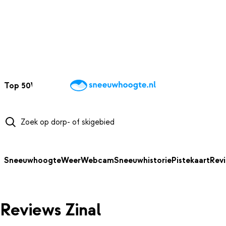
NAAR HOOFDINHOUD
Top 50
Webcams
Wintersportweer
Kaarten
Sneeuwverwacht
Sneeuwhoogte
Weer
Webcam
Sneeuwhistorie
Pistekaart
Rev
Reviews Zinal