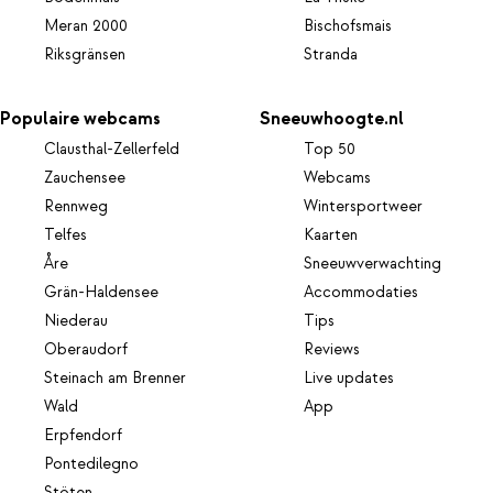
Meran 2000
Bischofsmais
Riksgränsen
Stranda
Populaire webcams
Sneeuwhoogte.nl
Clausthal-Zellerfeld
Top 50
Zauchensee
Webcams
Rennweg
Wintersportweer
Telfes
Kaarten
Åre
Sneeuwverwachting
Grän-Haldensee
Accommodaties
Niederau
Tips
Oberaudorf
Reviews
Steinach am Brenner
Live updates
Wald
App
Erpfendorf
Pontedilegno
Stöten