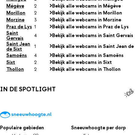
Mégève
2
Bekijk alle webcams in Mégève
Morillon
2
Bekijk alle webcams in Morillon
Morzine
3
Bekijk alle webcams in Morzine
Praz de Lys
1
Bekijk alle webcams in Praz de Lys
Saint
4
Bekijk alle webcams in Saint Gervais
Gervais
Saint Jean
1
Bekijk alle webcams in Saint Jean de 
de Sixt
Samoëns
4
Bekijk alle webcams in Samoëns
Sixt
2
Bekijk alle webcams in Sixt
Thollon
2
Bekijk alle webcams in Thollon
IN DE SPOTLIGHT
Populaire gebieden
Sneeuwhoogte per dorp