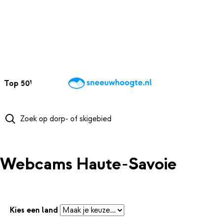
NAAR HOOFDINHOUD
Top 50
Webcams
Wintersportweer
Kaarten
Sneeuwverwacht
Webcams Haute-Savoie
Kies een land