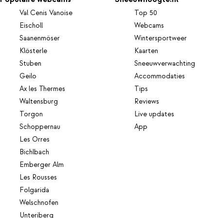
Val Cenis Vanoise
Top 50
Eischoll
Webcams
Saanenmöser
Wintersportweer
Klösterle
Kaarten
Stuben
Sneeuwverwachting
Geilo
Accommodaties
Ax les Thermes
Tips
Waltensburg
Reviews
Torgon
Live updates
Schoppernau
App
Les Orres
Bichlbach
Emberger Alm
Les Rousses
Folgarida
Welschnofen
Unteriberg