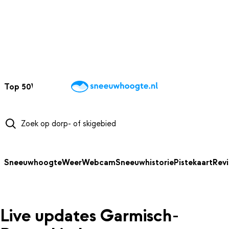
NAAR HOOFDINHOUD
Top 50
Webcams
Wintersportweer
Kaarten
Sneeuwverwacht
Sneeuwhoogte
Weer
Webcam
Sneeuwhistorie
Pistekaart
Rev
Live updates Garmisch-