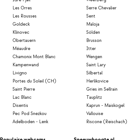
Les Orres
Serre Chevalier
Les Rousses
Sent
Goldeck
Maloja
Klínovec
Sölden
Obertauern
Brusson
Méaudre
Itter
Chamonix Mont Blanc
Wengen
Kampenwand
Saint Lary
Livigno
Silbertal
Portes du Soleil (CH)
Herlikovice
Saint Pierre
Gries im Sellrain
Lac Blanc
Tauplitz
Disentis
Kaprun - Maiskogel
Pec Pod Snezkou
Vallouise
Adelboden - Lenk
Riscone (Reischach)
Populaire webcams
Sneeuwhoogte.nl