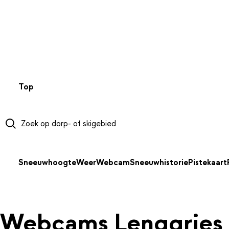
NAAR HOOFDINHOUD
Top 50
Webcams
Wintersportweer
Kaarten
Sneeuwverwa
Sneeuwhoogte
Weer
Webcam
Sneeuwhistorie
Pistekaart
Webcams Lenggries