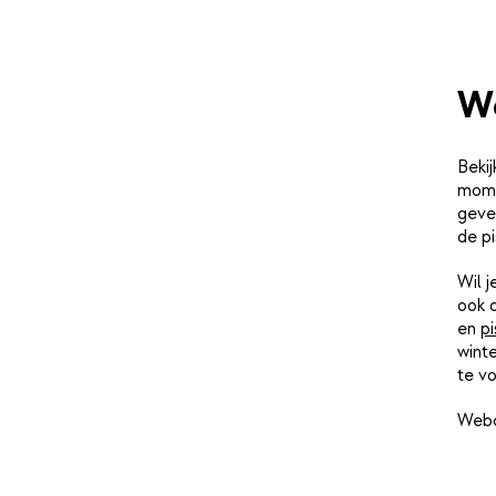
We
Bekij
mome
geve
de pi
Wil 
ook 
en
pi
winte
te vo
Webc