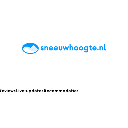
chting
Accommodaties
Tips
Reviews
Live updates
App
Reviews
Live-updates
Accommodaties