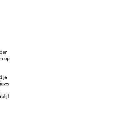
lden
en op
d je
iews
e
blijf