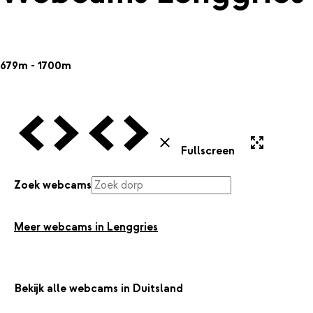
679m - 1700m
Vorige Webcam
Volgende Webcam
Vorige Webcam
Volgende Webcam
Uitvergroten
Sluiten
Fullscreen
Zoek webcams
Meer webcams in Lenggries
Bekijk alle webcams in Duitsland