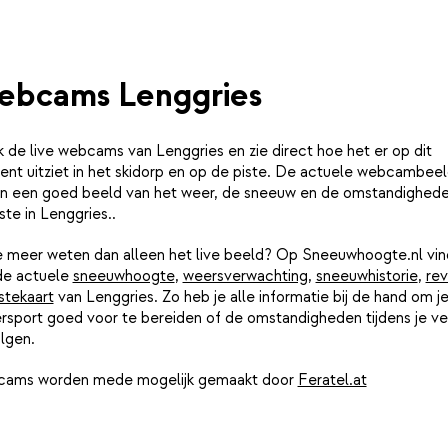
bcams Lenggries
k de live webcams van Lenggries en zie direct hoe het er op dit
nt uitziet in het skidorp en op de piste. De actuele webcambee
n een goed beeld van het weer, de sneeuw en de omstandighed
ste in Lenggries..
je meer weten dan alleen het live beeld? Op Sneeuwhoogte.nl vin
de actuele
sneeuwhoogte
,
weersverwachting
,
sneeuwhistorie
,
rev
stekaart
van Lenggries. Zo heb je alle informatie bij de hand om j
rsport goed voor te bereiden of de omstandigheden tijdens je ver
lgen.
ams worden mede mogelijk gemaakt door
Feratel.at