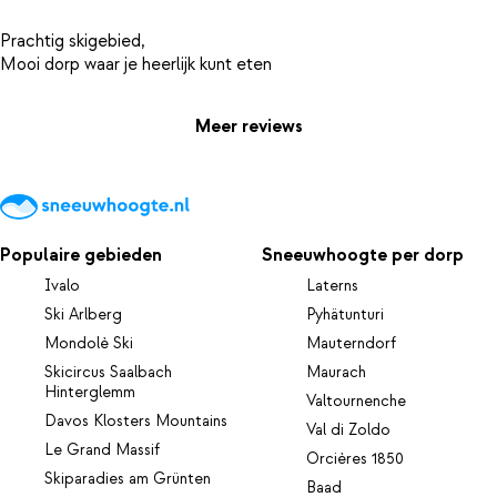
Prachtig skigebied,
Meer reviews
Populaire gebieden
Sneeuwhoogte per dorp
Ivalo
Laterns
Ski Arlberg
Pyhätunturi
Mondolè Ski
Mauterndorf
Skicircus Saalbach
Maurach
Hinterglemm
Valtournenche
Davos Klosters Mountains
Val di Zoldo
Le Grand Massif
Orcières 1850
Skiparadies am Grünten
Baad