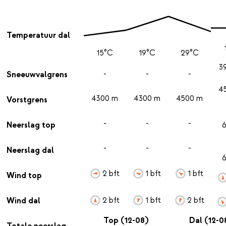
Temperatuur dal
15°C
19°C
29°C
3
-
-
-
Sneeuwvalgrens
4
4300 m
4300 m
4500 m
Vorstgrens
-
-
-
Neerslag top
-
-
-
Neerslag dal
2 bft
1 bft
1 bft
Wind top
2 bft
1 bft
2 bft
Wind dal
Top (12-08)
Dal (12-0
Totale neerslag