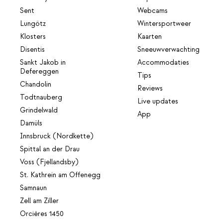
Sent
Webcams
Lungötz
Wintersportweer
Klosters
Kaarten
Disentis
Sneeuwverwachting
Sankt Jakob in
Accommodaties
Defereggen
Tips
Chandolin
Reviews
Todtnauberg
Live updates
Grindelwald
App
Damüls
Innsbruck (Nordkette)
Spittal an der Drau
Voss (Fjellandsby)
St. Kathrein am Offenegg
Samnaun
Zell am Ziller
Orcières 1450