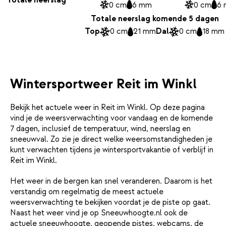
0 cm
6 mm
0 cm
6
Totale neerslag komende 5 dagen
Top
0 cm
21 mm
Dal
0 cm
18 mm
Wintersportweer Reit im Winkl
Bekijk het actuele weer in Reit im Winkl. Op deze pagina
vind je de weersverwachting voor vandaag en de komende
7 dagen, inclusief de temperatuur, wind, neerslag en
sneeuwval. Zo zie je direct welke weersomstandigheden je
kunt verwachten tijdens je wintersportvakantie of verblijf in
Reit im Winkl.
Het weer in de bergen kan snel veranderen. Daarom is het
verstandig om regelmatig de meest actuele
weersverwachting te bekijken voordat je de piste op gaat.
Naast het weer vind je op Sneeuwhoogte.nl ook de
actuele
sneeuwhoogte
, geopende pistes,
webcams
, de