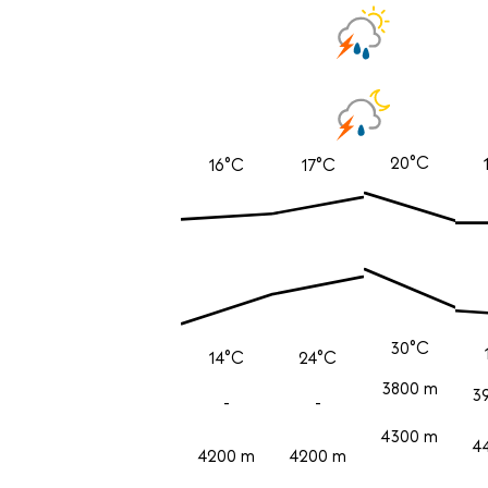
20°C
16°C
17°C
30°C
14°C
24°C
3800 m
3
-
-
4300 m
4
4200 m
4200 m