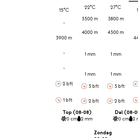
22°C
27°C
15°C
3500 m
3800 m
-
4000 m
4300 m
3900 m
4
-
1 mm
1 mm
-
1 mm
1 mm
2 bft
3 bft
3 bft
1 bft
2 bft
2 bft
Top (08-08)
Dal (08-0
0 cm
2 mm
0 cm
2
Zondag