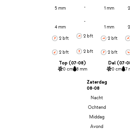
-
5 mm
1 mm
-
4 mm
1 mm
2 bft
2 bft
2 bft
2 bft
2 bft
2 bft
Top (07-08)
Dal (07-0
0 cm
8 mm
0 cm
7
Zaterdag
08-08
Nacht
Ochtend
Middag
Avond