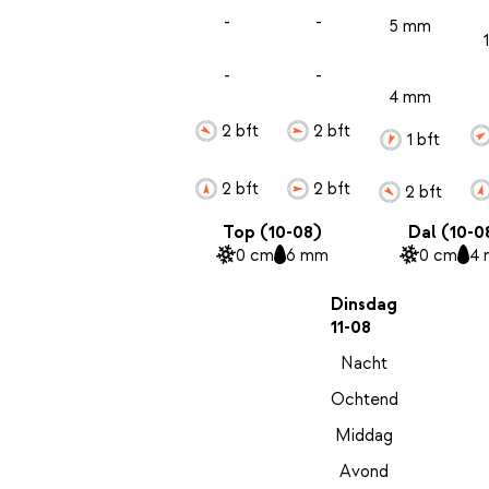
-
-
5 mm
-
-
4 mm
2 bft
2 bft
1 bft
2 bft
2 bft
2 bft
Top (10-08)
Dal (10-0
0 cm
6 mm
0 cm
4
Dinsdag
11-08
Nacht
Ochtend
Middag
Avond