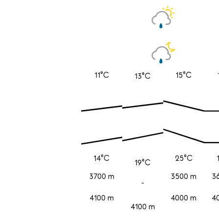
11°C
15°C
13°C
14°C
25°C
19°C
3700 m
3500 m
3
-
4100 m
4000 m
4
4100 m