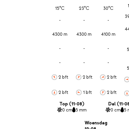
15°C
23°C
30°C
3
-
-
-
4
4300 m
4300 m
4100 m
-
-
-
-
-
-
2 bft
2 bft
2 bft
2 bft
1 bft
2 bft
Top (11-08)
Dal (11-0
0 cm
5 mm
0 cm
5
Woensdag