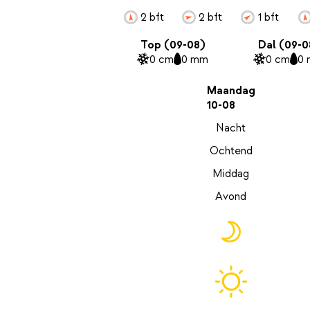
2 bft
2 bft
1 bft
Top (09-08)
Dal (09-0
0 cm
0 mm
0 cm
0
Maandag
10-08
Nacht
Ochtend
Middag
Avond