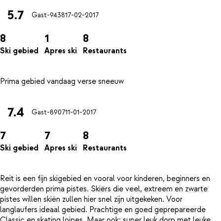
5.7
Gast-9438
17-02-2017
8
1
8
Ski gebied
Apres ski
Restaurants
7.4
Gast-8907
11-01-2017
7
7
8
Ski gebied
Apres ski
Restaurants
Reit is een fijn skigebied en vooral voor kinderen, beginners en
gevorderden prima pistes. Skiërs die veel, extreem en zwarte
pistes willen skiën zullen hier snel zijn uitgekeken. Voor
langlaufers ideaal gebied. Prachtige en goed geprepareerde
Classic en skating loipes. Maar ook: super leuk dorp met leuke