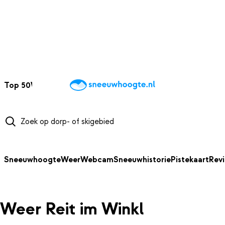
NAAR HOOFDINHOUD
Top 50
Webcams
Wintersportweer
Kaarten
Sneeuwverwacht
Sneeuwhoogte
Weer
Webcam
Sneeuwhistorie
Pistekaart
Rev
Weer Reit im Winkl