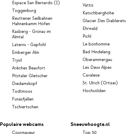
Espace San Bernardo (I)
Vattiz
Toggenburg
Katschberghöhe
Reuttener Seilbahnen
Glacier Des Diablerets
Hahnenkamm Höfen
Ehrwald
Kasberg - Grünau im
Pichl
Almtal
Le bonhomme
Laterns - Gapfohl
Bad Hindelang
Emberger Alm
Oberammergau
Trysil
Les Deux Alpes
Arêches Beaufort
Cavalese
Pitztaler Gletscher
St. Ulrich (Ortisei)
Diedamskopf
Hochsölden
Todtmoos
Funäsfjällen
Tschiertschen
Populaire webcams
Sneeuwhoogte.nl
Courmayeur
Top 50