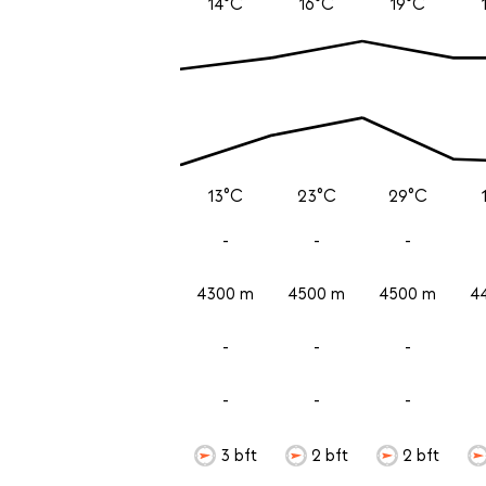
14°C
16°C
19°C
13°C
23°C
29°C
-
-
-
4300 m
4500 m
4500 m
4
-
-
-
-
-
-
3 bft
2 bft
2 bft