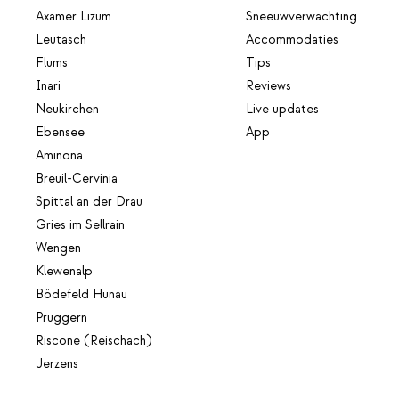
Axamer Lizum
Sneeuwverwachting
Leutasch
Accommodaties
Flums
Tips
Inari
Reviews
Neukirchen
Live updates
Ebensee
App
Aminona
Breuil-Cervinia
Spittal an der Drau
Gries im Sellrain
Wengen
Klewenalp
Bödefeld Hunau
Pruggern
Riscone (Reischach)
Jerzens