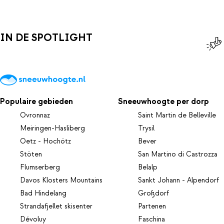
IN DE SPOTLIGHT
Populaire gebieden
Sneeuwhoogte per dorp
Ovronnaz
Saint Martin de Belleville
Meiringen-Hasliberg
Trysil
Oetz - Hochötz
Bever
Stöten
San Martino di Castrozza
Flumserberg
Belalp
Davos Klosters Mountains
Sankt Johann - Alpendorf
Bad Hindelang
Großdorf
Strandafjellet skisenter
Partenen
Dévoluy
Faschina