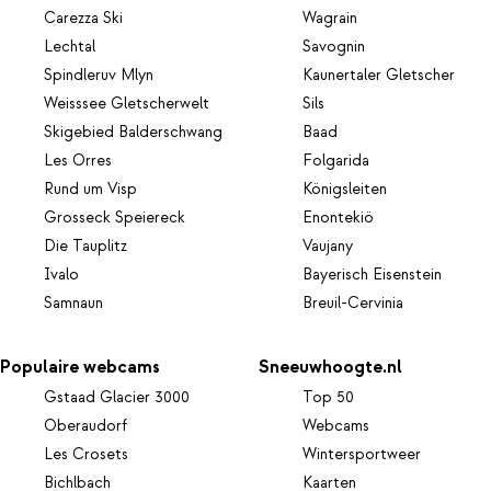
Carezza Ski
Wagrain
Lechtal
Savognin
Spindleruv Mlyn
Kaunertaler Gletscher
Weisssee Gletscherwelt
Sils
Skigebied Balderschwang
Baad
Les Orres
Folgarida
Rund um Visp
Königsleiten
Grosseck Speiereck
Enontekiö
Die Tauplitz
Vaujany
Ivalo
Bayerisch Eisenstein
Samnaun
Breuil-Cervinia
Populaire webcams
Sneeuwhoogte.nl
Gstaad Glacier 3000
Top 50
Oberaudorf
Webcams
Les Crosets
Wintersportweer
Bichlbach
Kaarten