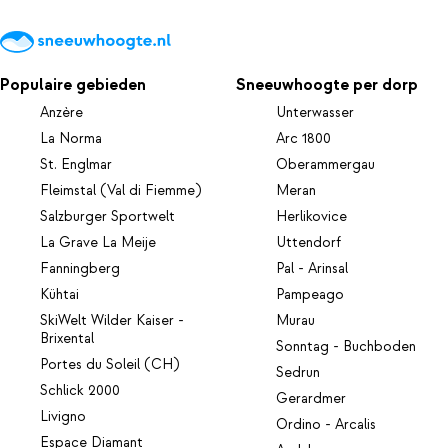
Populaire gebieden
Sneeuwhoogte per dorp
Anzère
Unterwasser
La Norma
Arc 1800
St. Englmar
Oberammergau
Fleimstal (Val di Fiemme)
Meran
Salzburger Sportwelt
Herlikovice
La Grave La Meije
Uttendorf
Fanningberg
Pal - Arinsal
Kühtai
Pampeago
SkiWelt Wilder Kaiser -
Murau
Brixental
Sonntag - Buchboden
Portes du Soleil (CH)
Sedrun
Schlick 2000
Gerardmer
Livigno
Ordino - Arcalis
Espace Diamant