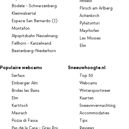
Andalo
Bödele - Schwarzenberg
Flirsch am Arlberg
Kleinwalsertal
Achenkirch
Espace San Bernardo (I)
Pyhätunturi
Montafon
Mayrhofen
Alpspitzbahn Nesselwang
Les Mosses
Fellhorn - Kanzelwand
Elm
Beatenberg-Niederhorn
Populaire webcams
Sneeuwhoogte.nl
Serfaus
Top 50
Emberger Alm
Webcams
Brides les Bains
Wintersportweer
Elm
Kaarten
Kartitsch
Sneeuwverwachting
Maurach
Accommodaties
Pozza di Fassa
Tips
Pas de la Casa - Grau Roi
Reviews