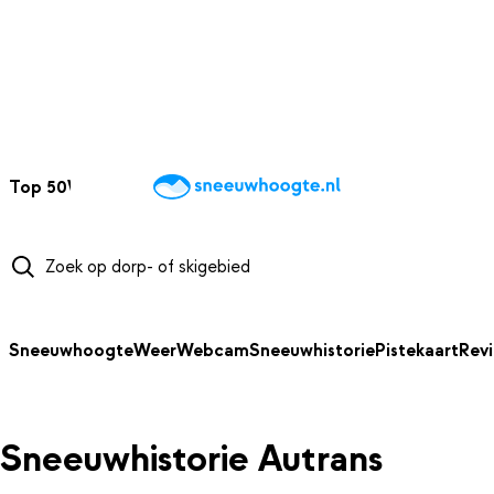
NAAR HOOFDINHOUD
Top 50
Webcams
Wintersportweer
Kaarten
Sneeuwverwacht
Sneeuwhoogte
Weer
Webcam
Sneeuwhistorie
Pistekaart
Rev
Sneeuwhistorie Autrans