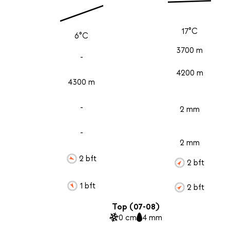
17°C
6°C
3700 m
-
4200 m
4300 m
-
2 mm
-
2 mm
2 bft
2 bft
1 bft
2 bft
Top (07-08)
0 cm
4 mm