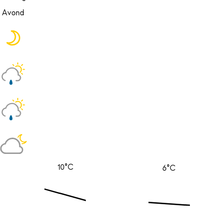
Avond
10°C
6°C