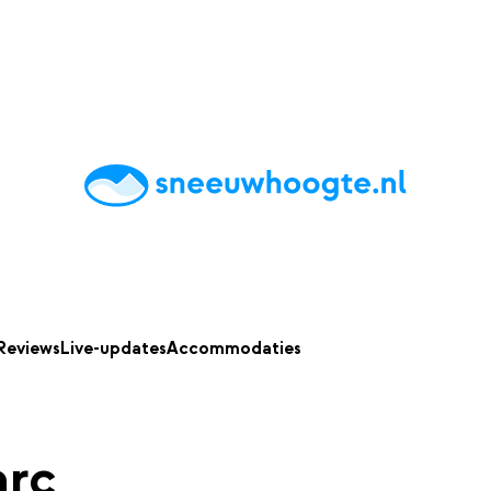
chting
Accommodaties
Tips
Reviews
Live updates
App
Reviews
Live-updates
Accommodaties
arc