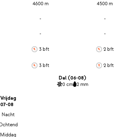
4600 m
4500 m
-
-
-
-
3 bft
2 bft
3 bft
2 bft
Dal (06-08)
0 cm
2 mm
Vrijdag
07-08
Nacht
Ochtend
Middag