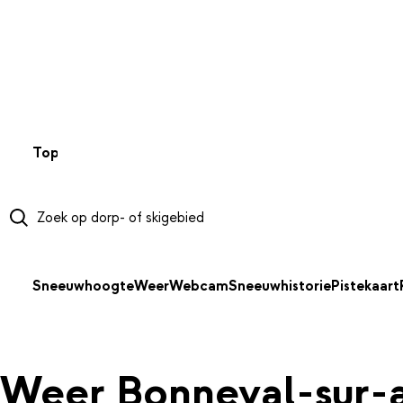
NAAR HOOFDINHOUD
Top 50
Webcams
Wintersportweer
Kaarten
Sneeuwverwa
Sneeuwhoogte
Weer
Webcam
Sneeuwhistorie
Pistekaart
Weer Bonneval-sur-