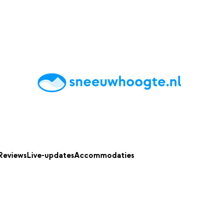
chting
Accommodaties
Tips
Reviews
Live updates
App
Reviews
Live-updates
Accommodaties