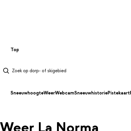
NAAR HOOFDINHOUD
Top 50
Webcams
Wintersportweer
Kaarten
Sneeuwverwa
Sneeuwhoogte
Weer
Webcam
Sneeuwhistorie
Pistekaart
Weer La Norma