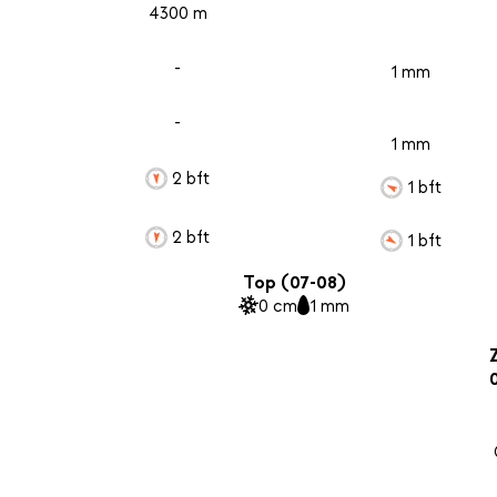
4300 m
-
1 mm
-
1 mm
2 bft
1 bft
2 bft
1 bft
Top (07-08)
0 cm
1 mm