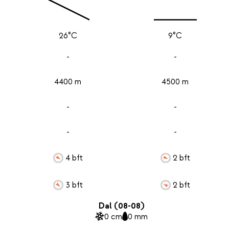
26°C
9°C
-
-
4400 m
4500 m
-
-
-
-
4 bft
2 bft
3 bft
2 bft
Dal (08-08)
0 cm
0 mm