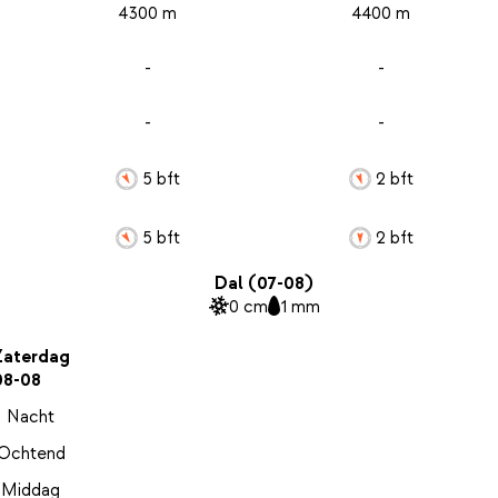
4300 m
4400 m
-
-
-
-
5 bft
2 bft
5 bft
2 bft
Dal (07-08)
0 cm
1 mm
Zaterdag
08-08
Nacht
Ochtend
Middag