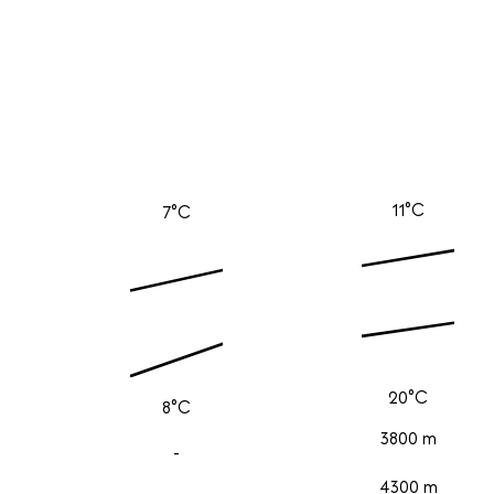
11°C
7°C
20°C
8°C
3800 m
-
4300 m