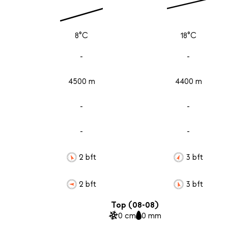
8°C
18°C
-
-
4500 m
4400 m
-
-
-
-
2 bft
3 bft
2 bft
3 bft
Top (08-08)
0 cm
0 mm