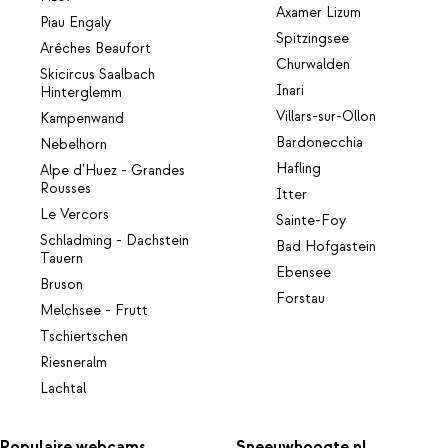
Axamer Lizum
Piau Engaly
Spitzingsee
Arêches Beaufort
Churwalden
Skicircus Saalbach
Inari
Hinterglemm
Villars-sur-Ollon
Kampenwand
Bardonecchia
Nebelhorn
Hafling
Alpe d'Huez - Grandes
Rousses
Itter
Le Vercors
Sainte-Foy
Schladming - Dachstein
Bad Hofgastein
Tauern
Ebensee
Bruson
Forstau
Melchsee - Frutt
Tschiertschen
Riesneralm
Lachtal
Populaire webcams
Sneeuwhoogte.nl