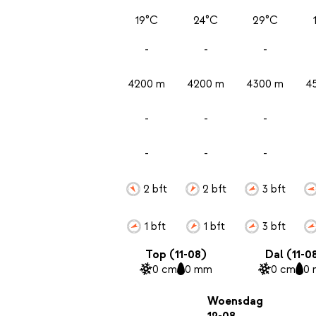
19°C
24°C
29°C
-
-
-
4200 m
4200 m
4300 m
4
-
-
-
-
-
-
2 bft
2 bft
3 bft
1 bft
1 bft
3 bft
Top (11-08)
Dal (11-0
0 cm
0 mm
0 cm
0
Woensdag