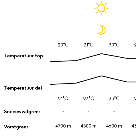
20°C
21°C
30°C
Temperatuur top
Temperatuur dal
21°C
23°C
35°C
-
-
-
Sneeuwvalgrens
4700 m
4500 m
4600 m
4
Vorstgrens