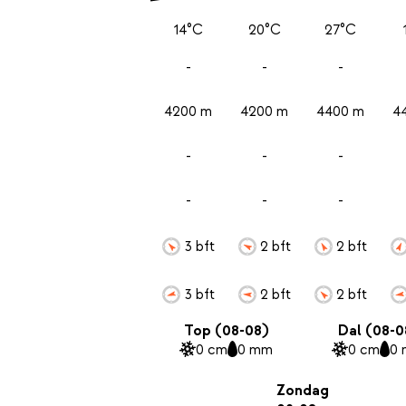
14°C
20°C
27°C
-
-
-
4200 m
4200 m
4400 m
4
-
-
-
-
-
-
3 bft
2 bft
2 bft
3 bft
2 bft
2 bft
Top (08-08)
Dal (08-0
0 cm
0 mm
0 cm
0
Zondag