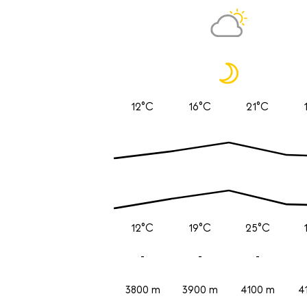
12°C
16°C
21°C
12°C
19°C
25°C
-
-
-
3800 m
3900 m
4100 m
4