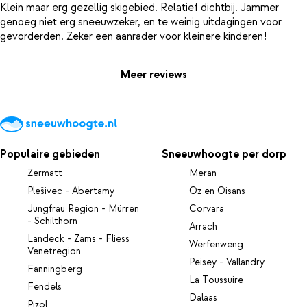
Klein maar erg gezellig skigebied. Relatief dichtbij. Jammer
genoeg niet erg sneeuwzeker, en te weinig uitdagingen voor
Meer reviews
Populaire gebieden
Sneeuwhoogte per dorp
Zermatt
Meran
Plešivec - Abertamy
Oz en Oisans
Jungfrau Region - Mürren
Corvara
- Schilthorn
Arrach
Landeck - Zams - Fliess
Werfenweng
Venetregion
Peisey - Vallandry
Fanningberg
La Toussuire
Fendels
Dalaas
Pizol