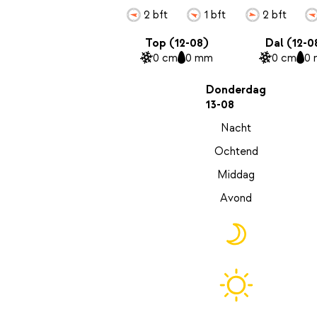
2 bft
1 bft
2 bft
Top (12-08)
Dal (12-0
0 cm
0 mm
0 cm
0
Donderdag
13-08
Nacht
Ochtend
Middag
Avond