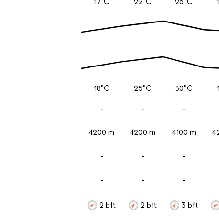
17°C
22°C
26°C
18°C
25°C
30°C
-
-
-
4200 m
4200 m
4100 m
4
-
-
-
-
-
-
2 bft
2 bft
3 bft