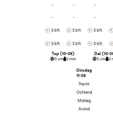
-
-
-
-
-
-
2 bft
2 bft
2 bft
2 bft
2 bft
2 bft
Top (10-08)
Dal (10-0
0 cm
0 mm
0 cm
0
Dinsdag
11-08
Nacht
Ochtend
Middag
Avond