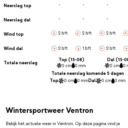
-
-
-
Neerslag top
-
-
-
Neerslag dal
2 bft
2 bft
2 bft
Wind top
2 bft
1 bft
2 bft
Wind dal
Top (13-08)
Dal (13-0
Totale neerslag
0 cm
0 mm
0 cm
0
Totale neerslag komende 5 dagen
Top
0 cm
0 mm
Dal
0 cm
0 mm
Wintersportweer Ventron
Bekijk het actuele weer in Ventron. Op deze pagina vind je