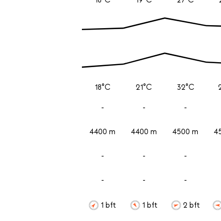
18°C
21°C
32°C
-
-
-
4400 m
4400 m
4500 m
4
-
-
-
-
-
-
1 bft
1 bft
2 bft