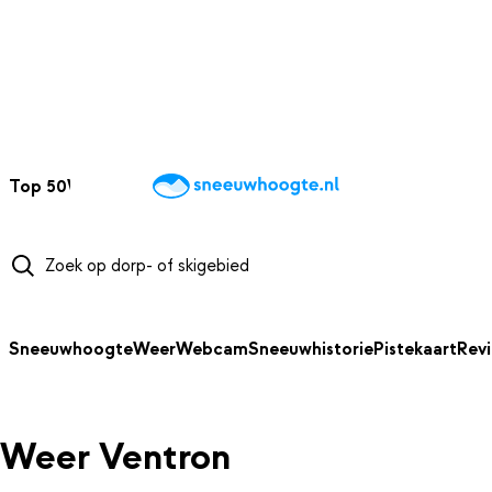
NAAR HOOFDINHOUD
Top 50
Webcams
Wintersportweer
Kaarten
Sneeuwverwacht
Sneeuwhoogte
Weer
Webcam
Sneeuwhistorie
Pistekaart
Rev
Weer Ventron