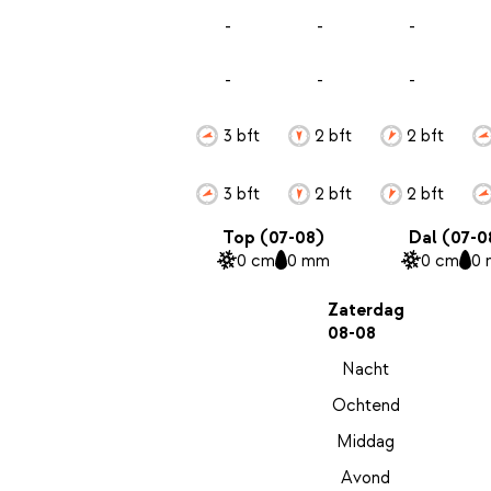
-
-
-
-
-
-
3 bft
2 bft
2 bft
3 bft
2 bft
2 bft
Top (07-08)
Dal (07-0
0 cm
0 mm
0 cm
0
Zaterdag
08-08
Nacht
Ochtend
Middag
Avond