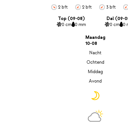
2 bft
2 bft
3 bft
Top (09-08)
Dal (09-0
0 cm
0 mm
0 cm
0
Maandag
10-08
Nacht
Ochtend
Middag
Avond