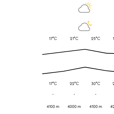
17°C
21°C
25°C
17°C
22°C
30°C
-
-
-
4100 m
4000 m
4100 m
4