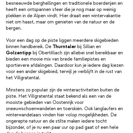
besneeuwde berghellingen en traditionele boerderijen en
heeft een ontspannen sfeer die je nog maar op weinig
plekken in de Alpen vindt. Hier draait een wintervakantie
niet om haast, maar om genieten van de natuur en de
bergen.
Voor een dag op de piste liggen meerdere skigebieden
binnen handbereik. De
Thurntaler
bij Sillian en
Golzentipp
bij Obertilliach zijn allebei snel bereikbaar en
bieden een mooie mix van brede familiepistes en
sportievere afdalingen. Daardoor kun je iedere dag kiezen
voor een ander skigebied, terwijl je verblijft in de rust van
het Villgratental.
Minstens zo populair zijn de winteractiviteiten buiten de
piste. Het Villgratental staat bekend als een van de
mooiste gebieden van Oostenrijk voor
sneeuwschoenwandelen en toerskiën. Ook langlaufers en
winterwandelaars vinden hier volop mogelijkheden. De
ongerepte natuur en de stilte maken iedere tocht
bijzonder, of je nu een paar uur op pad gaat of een hele