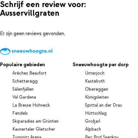
Schrijf een review voor:
Ausservillgraten
Er zijn geen reviews gevonden.
Populaire gebieden
Sneeuwhoogte per dorp
Arêches Beaufort
Unterjoch
Schetteregg
Kastelruth
Sälenfjällen
Obereggen
Val Gardena
Königsleiten
La Bresse Hohneck
Spittal an der Drau
Fendels
Hüttschlag
Skiparadies am Grünten
Großarl
Kaunertaler Gletscher
Alpbach
Zugspitz Arena
Pec Pod Snezkou