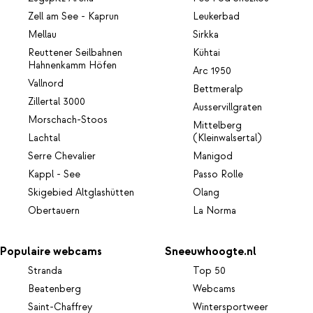
Zell am See - Kaprun
Leukerbad
Mellau
Sirkka
Reuttener Seilbahnen
Kühtai
Hahnenkamm Höfen
Arc 1950
Vallnord
Bettmeralp
Zillertal 3000
Ausservillgraten
Morschach-Stoos
Mittelberg
Lachtal
(Kleinwalsertal)
Serre Chevalier
Manigod
Kappl - See
Passo Rolle
Skigebied Altglashütten
Olang
Obertauern
La Norma
Populaire webcams
Sneeuwhoogte.nl
Stranda
Top 50
Beatenberg
Webcams
Saint-Chaffrey
Wintersportweer