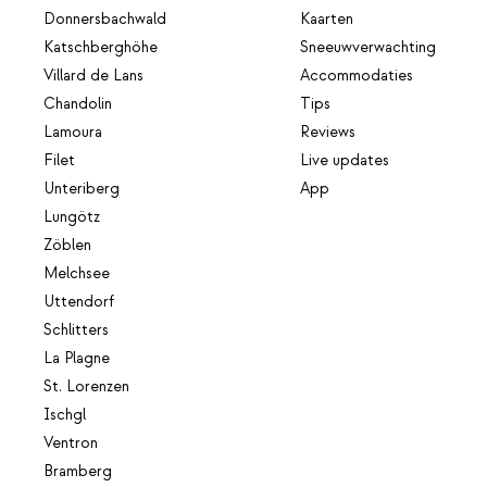
Donnersbachwald
Kaarten
Katschberghöhe
Sneeuwverwachting
Villard de Lans
Accommodaties
Chandolin
Tips
Lamoura
Reviews
Filet
Live updates
Unteriberg
App
Lungötz
Zöblen
Melchsee
Uttendorf
Schlitters
La Plagne
St. Lorenzen
Ischgl
Ventron
Bramberg