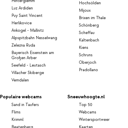
Hinterglemm
Hochsölden
Luz Ardiden
Mijoux
Puy Saint Vincent
Brixen im Thale
Herlikovice
Schönberg
Ankogel - Mallnitz
Scheffau
Alpspitzbahn Nesselwang
Kaltenbach
Zelezna Ruda
Kiens
Bayerisch Eisenstein am
Schruns
Großen Arber
Oberjoch
Seefeld - Leutasch
Pradollano
Villacher Skiberge
Vemdalen
Populaire webcams
Sneeuwhoogte.nl
Sand in Taufers
Top 50
Flims
Webcams
Krimml
Wintersportweer
Beatenberg
Kaarten