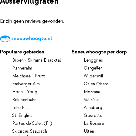
Ausservillgraten
Er zijn geen reviews gevonden.
Populaire gebieden
Sneeuwhoogte per dorp
Brixen - Skirama Eisacktal
Lenggries
Planneralm
Gargellen
Melchsee - Frutt
Wilderswil
Emberger Alm
Oz en Oisans
Hoch - Ybrig
Mezzana
Belchenbahn
Valfréjus
Idre Fjäll
Annaberg
St. Englmar
Gourette
Portes du Soleil (Fr)
La Rosière
Skicircus Saalbach
Ulten