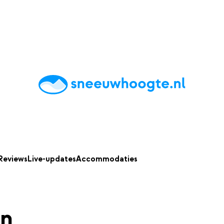
chting
Accommodaties
Tips
Reviews
Live updates
App
Reviews
Live-updates
Accommodaties
en