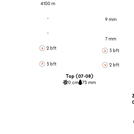
4100 m
-
9 mm
-
7 mm
2 bft
3 bft
3 bft
2 bft
Top (07-08)
0 cm
75 mm