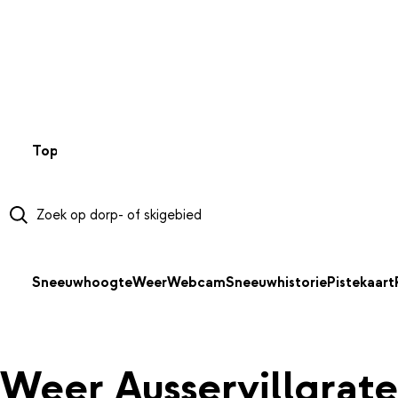
NAAR HOOFDINHOUD
Top 50
Webcams
Wintersportweer
Kaarten
Sneeuwverwa
Sneeuwhoogte
Weer
Webcam
Sneeuwhistorie
Pistekaart
Weer Ausservillgrat