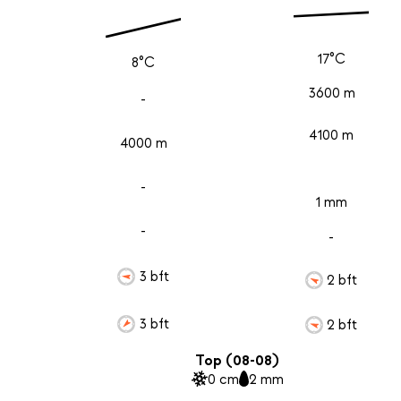
17°C
8°C
3600 m
-
4100 m
4000 m
-
1 mm
-
-
3 bft
2 bft
3 bft
2 bft
Top (08-08)
0 cm
2 mm