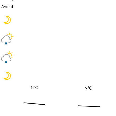
Avond
11°C
9°C