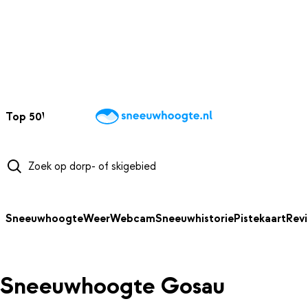
NAAR HOOFDINHOUD
Top 50
Webcams
Wintersportweer
Kaarten
Sneeuwverwacht
Sneeuwhoogte
Weer
Webcam
Sneeuwhistorie
Pistekaart
Rev
Sneeuwhoogte Gosau