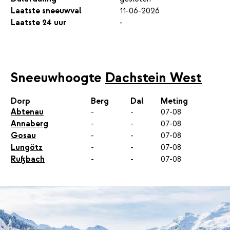
Laatste sneeuwval
11-06-2026
Laatste 24 uur
-
Sneeuwhoogte
Dachstein West
Dorp
Berg
Dal
Meting
Abtenau
-
-
07-08
Annaberg
-
-
07-08
Gosau
-
-
07-08
Lungötz
-
-
07-08
Rußbach
-
-
07-08