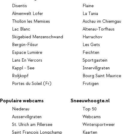
Disentis
Flaine
Almenwelt Lofer
La Tania
Thollon les Memises
Aschau im Chiemgau
Lac Blanc
Altenau-Torfhaus
Skigebied Menzenschwand
Harrachov
Bergün-Filisur
Les Gets
Espace Lumière
Feichten
Lans En Vercors
Sportgastein
Kappl - See
Innervillgraten
Roßkopf
Bourg Saint Maurice
Portes du Soleil (Fr)
Frutigen
Populaire webcams
Sneeuwhoogte.nl
Niederau
Top 50
Ausservillgraten
Webcams
St. Ulrich am Pillersee
Wintersportweer
Saint François Longchamp
Kaarten