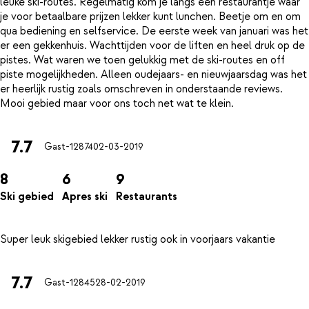
leuke ski-routes. Regelmatig kom je langs een restaurantje waar
je voor betaalbare prijzen lekker kunt lunchen. Beetje om en om
qua bediening en selfservice. De eerste week van januari was het
er een gekkenhuis. Wachttijden voor de liften en heel druk op de
pistes. Wat waren we toen gelukkig met de ski-routes en off
piste mogelijkheden. Alleen oudejaars- en nieuwjaarsdag was het
er heerlijk rustig zoals omschreven in onderstaande reviews.
7.7
Gast-12874
02-03-2019
8
6
9
Ski gebied
Apres ski
Restaurants
7.7
Gast-12845
28-02-2019