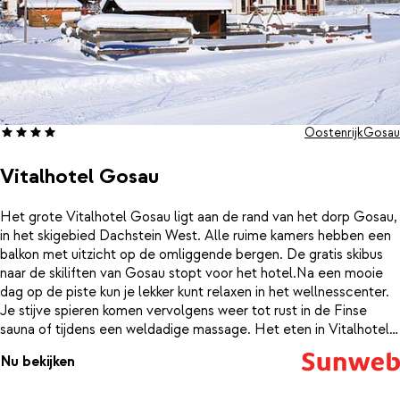
Oostenrijk
Gosau
Vitalhotel Gosau
Het grote Vitalhotel Gosau ligt aan de rand van het dorp Gosau,
in het skigebied Dachstein West. Alle ruime kamers hebben een
balkon met uitzicht op de omliggende bergen. De gratis skibus
naar de skiliften van Gosau stopt voor het hotel.Na een mooie
dag op de piste kun je lekker kunt relaxen in het wellnesscenter.
Je stijve spieren komen vervolgens weer tot rust in de Finse
sauna of tijdens een weldadige massage. Het eten in Vitalhotel
Gosau wordt met liefde en passie bereid door chef-kok Michael.
Nu bekijken
Hij maakt de lekkerste gerechten die geïnspireerd zijn door de
streek en het authentieke Oostenrijk.