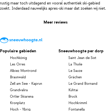
rustig maar toch uitdagend en vooral authentiek ski-gebied
Meer reviews
Populaire gebieden
Sneeuwhoogte per dorp
Hochkönig
Saint Jean de Sixt
Les Orres
La Thuile
Albiez Montrond
Le Sauze
Braunwald
Grächen
Zell am See - Kaprun
Le Grand Bornand
Grandvalira
Kühtai
Ortler Skiarena
Bruck
Kronplatz
Hochkrimml
Hoch - Ybrig
Fontanella