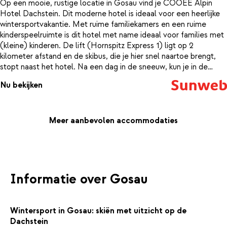
Op een mooie, rustige locatie in Gosau vind je COOEE Alpin
Hotel Dachstein. Dit moderne hotel is ideaal voor een heerlijke
wintersportvakantie. Met ruime familiekamers en een ruime
kinderspeelruimte is dit hotel met name ideaal voor families met
(kleine) kinderen. De lift (Hornspitz Express 1) ligt op 2
kilometer afstand en de skibus, die je hier snel naartoe brengt,
stopt naast het hotel. Na een dag in de sneeuw, kun je in de
sauna lekker opwarmen. In het sfeervolle en moderne restaurant
Nu bekijken
van COOEE Alpin Hotel Dachstein staat er iedere morgen een
uitgebreid ontbijtbuffet voor je klaar, zodat je vol energie je dag
kunt beginnen!
Meer aanbevolen accommodaties
Informatie over Gosau
Wintersport in Gosau: skiën met uitzicht op de
Dachstein