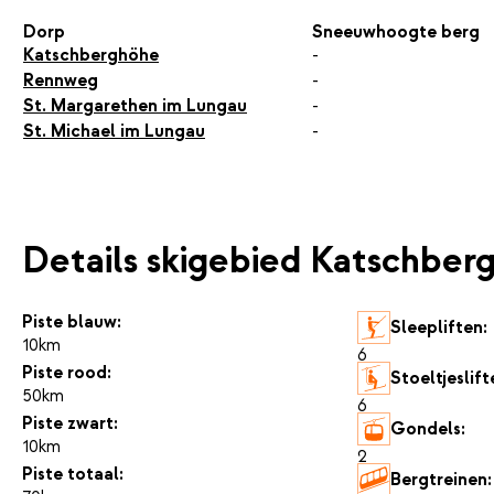
Dorp
Sneeuwhoogte berg
Katschberghöhe
-
Rennweg
-
St. Margarethen im Lungau
-
St. Michael im Lungau
-
Details skigebied Katschberg
Piste blauw:
Sleepliften:
10km
6
Piste rood:
Stoeltjeslift
50km
6
Piste zwart:
Gondels:
10km
2
Piste totaal:
Bergtreinen: