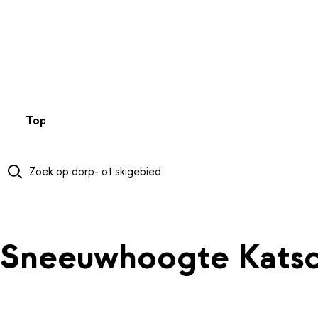
NAAR HOOFDINHOUD
Top 50
Webcams
Wintersportweer
Kaarten
Sneeuwverwa
Sneeuwhoogte Katsc