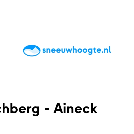
chting
Accommodaties
Tips
Reviews
Live updates
App
hberg - Aineck