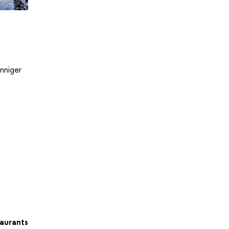
nniger
aurants