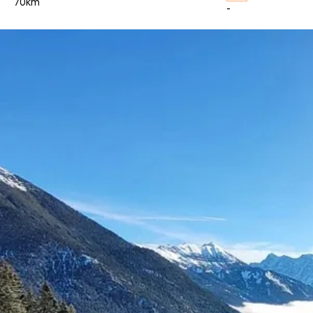
70km
-