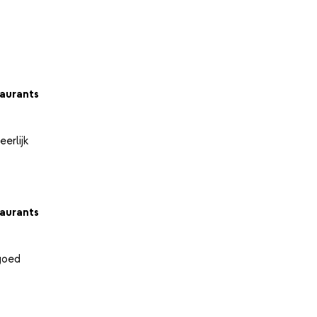
aurants
erlijk
aurants
goed