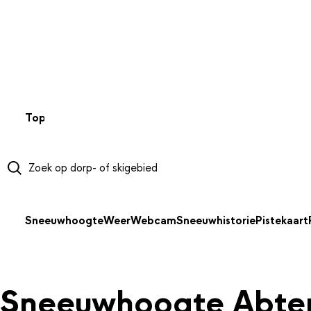
NAAR HOOFDINHOUD
Top 50
Webcams
Wintersportweer
Kaarten
Sneeuwverwa
Sneeuwhoogte
Weer
Webcam
Sneeuwhistorie
Pistekaart
Sneeuwhoogte Abte