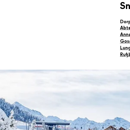
S
Dor
Abt
Ann
Gos
Lun
Ruß