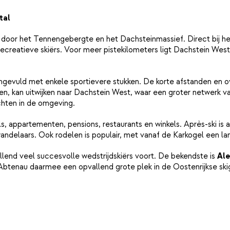
tal
 door het Tennengebergte en het Dachsteinmassief. Direct bij het
n recreatieve skiërs. Voor meer pistekilometers ligt Dachstein W
angevuld met enkele sportievere stukken. De korte afstanden en o
n, kan uitwijken naar Dachstein West, waar een groter netwerk van
chten in de omgeving.
 appartementen, pensions, restaurants en winkels. Après-ski is aan
ndelaars. Ook rodelen is populair, met vanaf de Karkogel een lang
allend veel succesvolle wedstrijdskiërs voort. De bekendste is
Ale
 Abtenau daarmee een opvallend grote plek in de Oostenrijkse ski