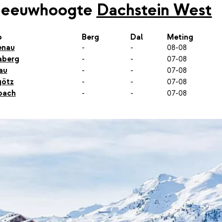
neeuwhoogte
Dachstein West
p
Berg
Dal
Meting
enau
-
-
08-08
aberg
-
-
07-08
au
-
-
07-08
götz
-
-
07-08
bach
-
-
07-08