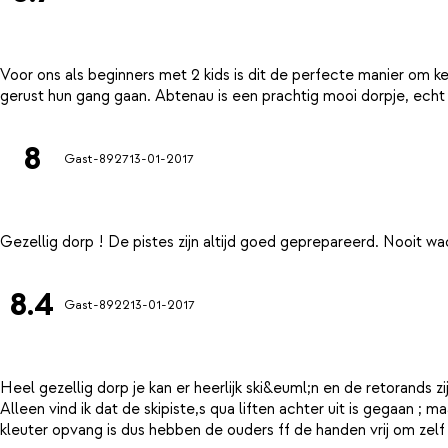
Voor ons als beginners met 2 kids is dit de perfecte manier om ken
8
Gast-8927
13-01-2017
8.4
Gast-8922
13-01-2017
Heel gezellig dorp je kan er heerlijk ski&euml;n en de retorands z
Alleen vind ik dat de skipiste,s qua liften achter uit is gegaan ; m