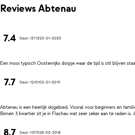
Reviews Abtenau
7.4
Gast-13712
23-01-2020
7.7
Gast-12101
02-01-2019
Abtenau is een heerlijk skigebied. Vooral voor beginners en famil
8.7
Gast-11375
28-02-2018