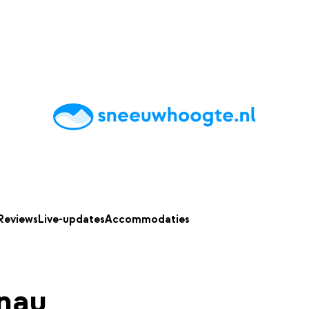
chting
Accommodaties
Tips
Reviews
Live updates
App
Reviews
Live-updates
Accommodaties
nau