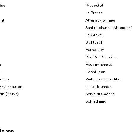
öser
Prapoutel
h
La Bresse
ml
Altenau-Torfhaus
Sankt Johann - Alpendorf
La Grave
Bichlbach
Harrachov
Pec Pod Snezkou
z
Haus im Ennstal
n
Hochfügen
rvinia
Reith im Alpbachtal
Bruchhausen
Lauterbrunnen
in (Selva)
Selva di Cadore
Schladming
te app