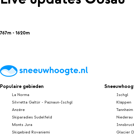
767m - 1620m
Populaire gebieden
Sneeuwhoogt
La Norma
Ischgl
Silvretta Galtür - Paznaun-Ischgl
Kläppen
Anzère
Tannheim
Skiparadies Sudelfeld
Niederau
Monts Jura
Innsbruc
Skigebied Rovaniemi
Glacier D