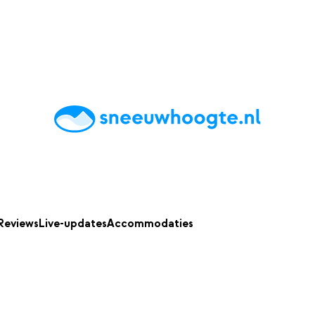
chting
Accommodaties
Tips
Reviews
Live updates
App
Reviews
Live-updates
Accommodaties