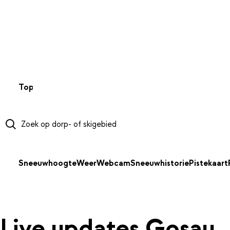
NAAR HOOFDINHOUD
Top 50
Webcams
Wintersportweer
Kaarten
Sneeuwverwa
Sneeuwhoogte
Weer
Webcam
Sneeuwhistorie
Pistekaart
Live updates Gosau