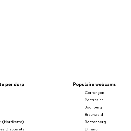
e per dorp
Populaire webcams
Corrençon
Pontresina
Jochberg
Braunwald
k (Nordkette)
Beatenberg
es Diablerets
Dimaro