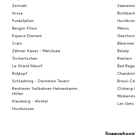
Zermatt
Saanenm
Arosa
Bichlbac
Funäsfjällen
Hochkrim
Bergün-Filisur
Wenns
Espace Diamant
Gaschurn
Ivalo
Biberwier
Zahmer Kaiser - Walchsee
Belalp
Tschiertschen
Riezlern
Le Grand Massif
Bad Raga
Roßkopf
Chandoli
Schladming - Dachstein Tauern
Breuil-Ce
Reuttener Seilbahnen Hahnenkamm
Olsberg-
Höfen
Wolkenste
Klausberg - Ahrntal
Les Gets
Hochkössen
Sneeuwhoog