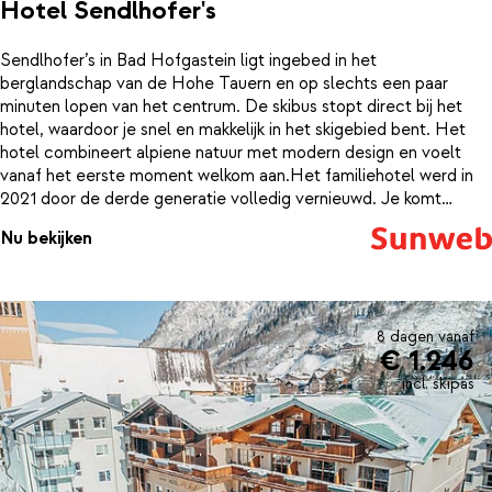
Hotel Sendlhofer's
Sendlhofer’s in Bad Hofgastein ligt ingebed in het
berglandschap van de Hohe Tauern en op slechts een paar
minuten lopen van het centrum. De skibus stopt direct bij het
hotel, waardoor je snel en makkelijk in het skigebied bent. Het
hotel combineert alpiene natuur met modern design en voelt
vanaf het eerste moment welkom aan.Het familiehotel werd in
2021 door de derde generatie volledig vernieuwd. Je komt
binnen in het hart van het hotel: het restaurant LUKE’S
Nu bekijken
Wohnzimmer. Gezellige hoekjes, banken en speelse elementen
zoals biljart en shuffleboard zorgen voor een ontspannen sfeer. ’s
Avonds serveert het team creatieve hapjes met regionale
ingrediënten, terwijl je ’s ochtends geniet van een uitgebreid
ontbijt met verse producten en lokale specialiteiten.Het hotel
8 dagen vanaf
€ 1.246
beschikt over 60 kamers en 16 appartementen, elk passend bij
verschillende wensen. In het wellnesscentrum kom je volledig
incl. skipas
tot rust: er zijn twee thermale baden, een whirlpool, een adults
only Alpinspa en een familiesauna. Ultiem ontspannen na een
actieve dag op de piste.