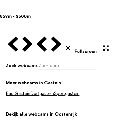
859m - 2300m
Vorige Webcam
Volgende Webcam
Vorige Webcam
Volgende Webcam
Uitvergroten
Sluiten
Fullscreen
Zoek webcams
Meer webcams in Gastein
Bad Gastein
Dorfgastein
Sportgastein
Bekijk alle webcams in Oostenrijk