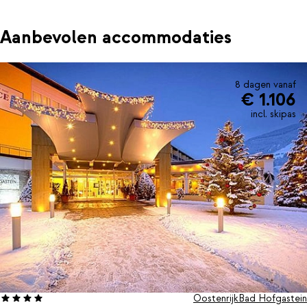
Aanbevolen accommodaties
8 dagen vanaf
€ 1.106
incl. skipas
Oostenrijk
Bad Hofgastein