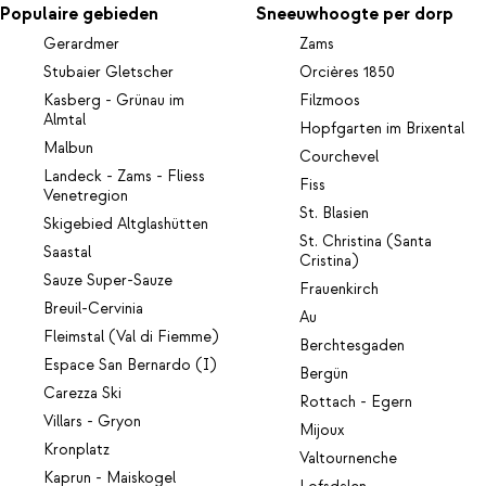
Populaire gebieden
Sneeuwhoogte per dorp
Gerardmer
Zams
Stubaier Gletscher
Orcières 1850
Kasberg - Grünau im
Filzmoos
Almtal
Hopfgarten im Brixental
Malbun
Courchevel
Landeck - Zams - Fliess
Fiss
Venetregion
St. Blasien
Skigebied Altglashütten
St. Christina (Santa
Saastal
Cristina)
Sauze Super-Sauze
Frauenkirch
Breuil-Cervinia
Au
Fleimstal (Val di Fiemme)
Berchtesgaden
Espace San Bernardo (I)
Bergün
Carezza Ski
Rottach - Egern
Villars - Gryon
Mijoux
Kronplatz
Valtournenche
Kaprun - Maiskogel