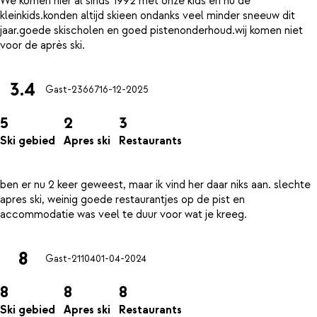
We komen hier al sinds 1992 met onze kids en nu de
kleinkids.konden altijd skieen ondanks veel minder sneeuw dit
jaar.goede skischolen en goed pistenonderhoud.wij komen niet
3.4
Gast-23667
16-12-2025
5
2
3
Ski gebied
Apres ski
Restaurants
ben er nu 2 keer geweest, maar ik vind her daar niks aan. slechte
apres ski, weinig goede restaurantjes op de pist en
8
Gast-21104
01-04-2024
8
8
8
Ski gebied
Apres ski
Restaurants