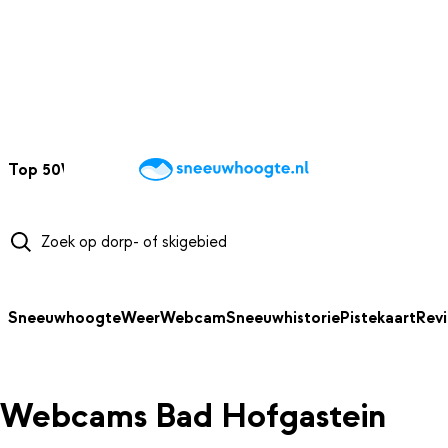
NAAR HOOFDINHOUD
Top 50
Webcams
Wintersportweer
Kaarten
Sneeuwverwacht
Sneeuwhoogte
Weer
Webcam
Sneeuwhistorie
Pistekaart
Rev
Webcams Bad Hofgastein