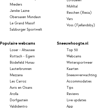
Lofsdalen
Mieders
Mühltal
Janske Lazne
Reschen (Resia)
Obersaxen Mundaun
Vars
Le Grand Massif
Voss (Fjellandsby)
Salzburger Sportwelt
Populaire webcams
Sneeuwhoogte.nl
Loser - Altausee
Top 50
Rottach - Egern
Webcams
Bödefeld Hunau
Wintersportweer
Lauterbrunnen
Kaarten
Mezzana
Sneeuwverwachting
Les Carroz
Accommodaties
Auris en Oisans
Tips
Arolla
Reviews
Dorfgastein
Live updates
Valdidentro
App