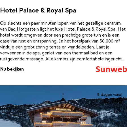
Hotel Palace & Royal Spa
Op slechts een paar minuten lopen van het gezellige centrum
van Bad Hofgastein ligt het luxe Hotel Palace & Royal Spa. Het
hotel wordt omgeven door een prachtige grote tuin en is een
oase van rust en ontspanning. In het hotelpark van 30.000 m²
vindt je een groot zonnig terras en wandelpaden. Laat je
verwennen in de spa, geniet van een thermaal bad en een
rustgevende massage. Alle kamers zijn comfortabele ingericht
en hebben prachtig uitzicht op de Alpen.Naast de ruime bar
Nu bekijken
beschikt Hotel Palace & Royal Spa ook nog over een verwarmd
binnenzwembad met panoramisch uitzicht, waar je na een dag op
de ski’s nog wat ontspannende baantjes kan trekken.
8 dagen vanaf
€ 745
incl. skipas