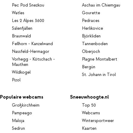
Pec Pod Snezkou
Aschau im Chiemgau
Watles
Gourette
Les 2 Alpes 3600
Pedraces
Sälenfjällen
Herlikovice
Braunwald
Björkliden
Fellhorn - Kanzelwand
Tannenboden
Nassfeld-Hermagor
Oberjoch
Vorhegg - Kötschach -
Plagne Montalbert
Mauthen
Bergün
Wildkogel
St. Johann in Tirol
Pizol
Populaire webcams
Sneeuwhoogte.nl
Großkirchheim
Top 50
Pampeago
Webcams
Maloja
Wintersportweer
Sedrun
Kaarten