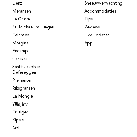
Lienz
Sneeuwverwachting
Meransen
Accommodaties
La Grave
Tips
St. Michael im Lungau
Reviews
Feichten
Live updates
Morgins
App
Encamp
Carezza
Sankt Jakob in
Defereggen
Prémanon
Riksgränsen
La Mongie
Ylläsjärvi
Frutigen
Kippel
Arzl