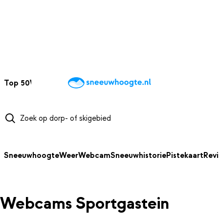
NAAR HOOFDINHOUD
Top 50
Webcams
Wintersportweer
Kaarten
Sneeuwverwacht
Sneeuwhoogte
Weer
Webcam
Sneeuwhistorie
Pistekaart
Rev
Webcams Sportgastein