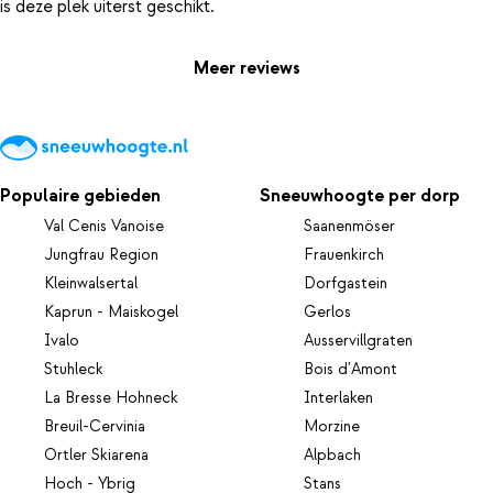
Meer reviews
Populaire gebieden
Sneeuwhoogte per dorp
Val Cenis Vanoise
Saanenmöser
Jungfrau Region
Frauenkirch
Kleinwalsertal
Dorfgastein
Kaprun - Maiskogel
Gerlos
Ivalo
Ausservillgraten
Stuhleck
Bois d'Amont
La Bresse Hohneck
Interlaken
Breuil-Cervinia
Morzine
Ortler Skiarena
Alpbach
Hoch - Ybrig
Stans