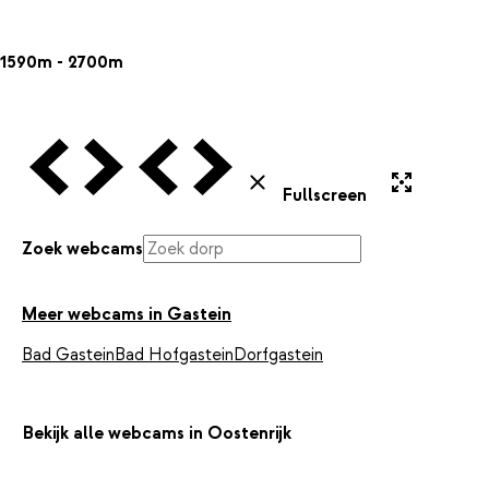
1590m - 2700m
Vorige Webcam
Volgende Webcam
Vorige Webcam
Volgende Webcam
Uitvergroten
Sluiten
Fullscreen
Zoek webcams
Meer webcams in Gastein
Bad Gastein
Bad Hofgastein
Dorfgastein
Bekijk alle webcams in Oostenrijk