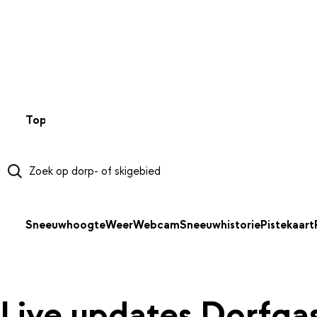
NAAR HOOFDINHOUD
Top 50
Webcams
Wintersportweer
Kaarten
Sneeuwverwa
Sneeuwhoogte
Weer
Webcam
Sneeuwhistorie
Pistekaart
Live updates Dorfga