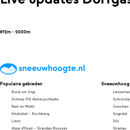
812m - 2000m
Populaire gebieden
Sneeuwhoogt
Rund um Visp
Lenzerhe
Schwaz Pill Kellerjochbahn
Schröcke
Reit im Winkl
Innichen
Kitzbühel - Kirchberg
Sogndal
Lienz
Sils
Alpe d'Huez - Grandes Rousses
Grainau