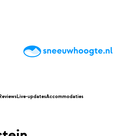
chting
Accommodaties
Tips
Reviews
Live updates
App
Reviews
Live-updates
Accommodaties
stein