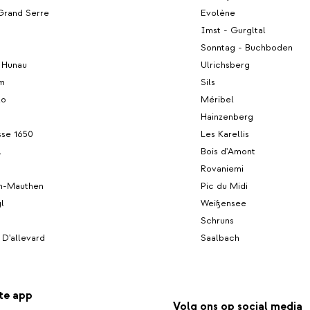
Grand Serre
Evolène
Imst - Gurgltal
Sonntag - Buchboden
 Hunau
Ulrichsberg
lm
Sils
lo
Méribel
Hainzenberg
se 1650
Les Karellis
l
Bois d'Amont
Rovaniemi
h-Mauthen
Pic du Midi
l
Weißensee
Schruns
 D'allevard
Saalbach
te app
Volg ons op social media