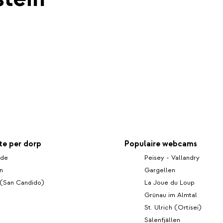
e per dorp
Populaire webcams
ide
Peisey - Vallandry
n
Gargellen
 (San Candido)
La Joue du Loup
Grünau im Almtal
St. Ulrich (Ortisei)
Sälenfjällen