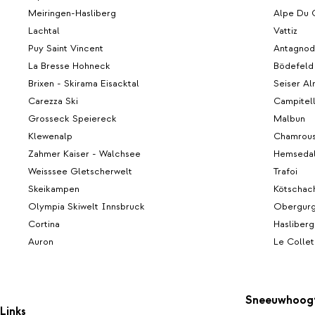
Meiringen-Hasliberg
Alpe Du 
Lachtal
Vattiz
Puy Saint Vincent
Antagnod
La Bresse Hohneck
Bödefeld
Brixen - Skirama Eisacktal
Seiser A
Carezza Ski
Campitel
Grosseck Speiereck
Malbun
Klewenalp
Chamrous
Zahmer Kaiser - Walchsee
Hemseda
Weisssee Gletscherwelt
Trafoi
Skeikampen
Kötschac
Olympia Skiwelt Innsbruck
Obergurg
Cortina
Hasliberg
Auron
Le Collet
Sneeuwhoog
Links