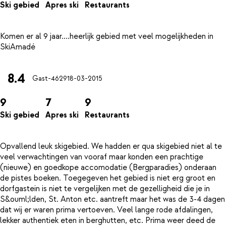
Ski gebied
Apres ski
Restaurants
Komen er al 9 jaar....heerlijk gebied met veel mogelijkheden in
8.4
Gast-4629
18-03-2015
9
7
9
Ski gebied
Apres ski
Restaurants
Opvallend leuk skigebied. We hadden er qua skigebied niet al te
veel verwachtingen van vooraf maar konden een prachtige
(nieuwe) en goedkope accomodatie (Bergparadies) onderaan
de pistes boeken. Toegegeven het gebied is niet erg groot en
dorfgastein is niet te vergelijken met de gezelligheid die je in
S&ouml;lden, St. Anton etc. aantreft maar het was de 3-4 dagen
dat wij er waren prima vertoeven. Veel lange rode afdalingen,
lekker authentiek eten in berghutten, etc. Prima weer deed de