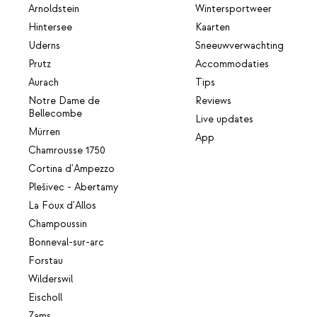
Arnoldstein
Wintersportweer
Hintersee
Kaarten
Uderns
Sneeuwverwachting
Prutz
Accommodaties
Aurach
Tips
Notre Dame de
Reviews
Bellecombe
Live updates
Mürren
App
Chamrousse 1750
Cortina d'Ampezzo
Plešivec - Abertamy
La Foux d'Allos
Champoussin
Bonneval-sur-arc
Forstau
Wilderswil
Eischoll
Zams