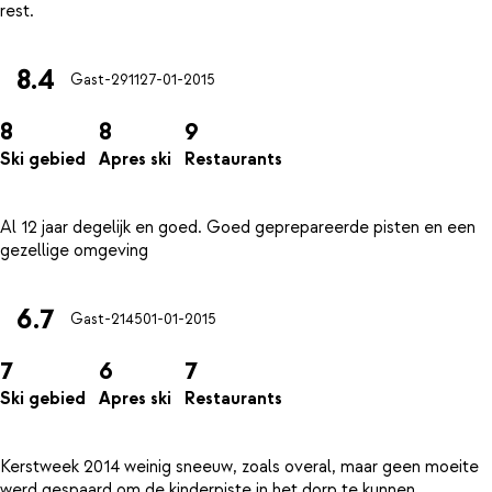
8.4
Gast-2911
27-01-2015
8
8
9
Ski gebied
Apres ski
Restaurants
Al 12 jaar degelijk en goed. Goed geprepareerde pisten en een
6.7
Gast-2145
01-01-2015
7
6
7
Ski gebied
Apres ski
Restaurants
Kerstweek 2014 weinig sneeuw, zoals overal, maar geen moeite
werd gespaard om de kinderpiste in het dorp te kunnen