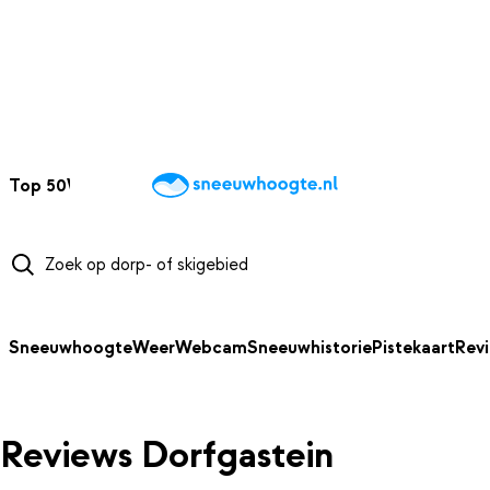
NAAR HOOFDINHOUD
Top 50
Webcams
Wintersportweer
Kaarten
Sneeuwverwacht
Sneeuwhoogte
Weer
Webcam
Sneeuwhistorie
Pistekaart
Rev
Reviews Dorfgastein