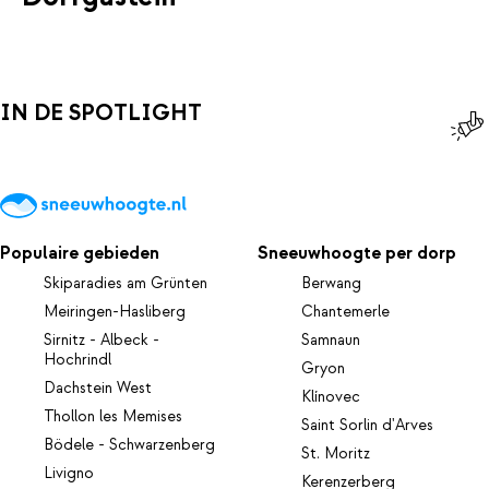
IN DE SPOTLIGHT
Populaire gebieden
Sneeuwhoogte per dorp
Skiparadies am Grünten
Berwang
Meiringen-Hasliberg
Chantemerle
Sirnitz - Albeck -
Samnaun
Hochrindl
Gryon
Dachstein West
Klínovec
Thollon les Memises
Saint Sorlin d'Arves
Bödele - Schwarzenberg
St. Moritz
Livigno
Kerenzerberg