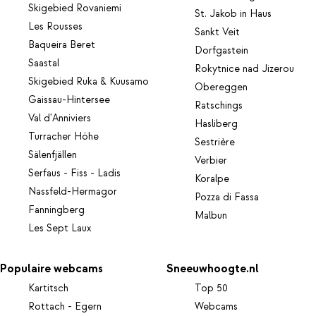
Skigebied Rovaniemi
St. Jakob in Haus
Les Rousses
Sankt Veit
Baqueira Beret
Dorfgastein
Saastal
Rokytnice nad Jizerou
Skigebied Ruka & Kuusamo
Obereggen
Gaissau-Hintersee
Ratschings
Val d'Anniviers
Hasliberg
Turracher Höhe
Sestrière
Sälenfjällen
Verbier
Serfaus - Fiss - Ladis
Koralpe
Nassfeld-Hermagor
Pozza di Fassa
Fanningberg
Malbun
Les Sept Laux
Populaire webcams
Sneeuwhoogte.nl
Kartitsch
Top 50
Rottach - Egern
Webcams