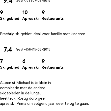
9.4
Gast-7788
07-03-2016
9
10
9
Ski gebied
Apres ski
Restaurants
7.4
Gast-4584
15-03-2015
7
6
9
Ski gebied
Apres ski
Restaurants
Alleen st Michael is te klein in
combinatie met de andere
skigebieden in de lungau
heel leuk. Rustig dorp geen
après ski. Prima om volgend jaar weer terug te gaan.