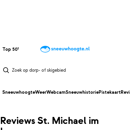
NAAR HOOFDINHOUD
Top 50
Webcams
Wintersportweer
Kaarten
Sneeuwverwacht
Sneeuwhoogte
Weer
Webcam
Sneeuwhistorie
Pistekaart
Rev
Reviews St. Michael im