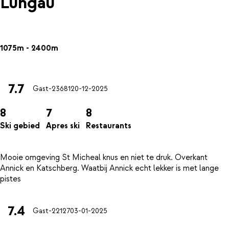
Lungau
1075m - 2400m
7.7
Gast-23681
20-12-2025
8
7
8
Ski gebied
Apres ski
Restaurants
Mooie omgeving St Micheal knus en niet te druk. Overkant
Annick en Katschberg. Waatbij Annick echt lekker is met lange
7.4
Gast-22127
03-01-2025