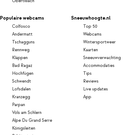
Obertilliach
Populaire webcams
Sneeuwhoogte.nl
Colfosco
Top 50
Andermatt
Webcams
Tschagguns
Wintersportweer
Rennweg
Kaarten
Kläppen
Sneeuwverwachting
Bad Ragaz
Accommodaties
Hochfügen
Tips
Schwendt
Reviews
Lofsdalen
Live updates
Kranzegg
App
Parpan
Völs am Schlern
Alpe Du Grand Serre
Königsleiten