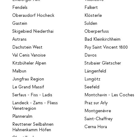
Fendels
Falkert
Oberaudorf Hocheck
Klösterle
Gastein
Sulden
Skigebied Niederthai
Oberperfuss
Autrans
Bad Kleinkirchheim
Dachstein West
Puy Saint Vincent 1800
Val Cenis Vanoise
Davos
Kitzbüheler Alpen
Stubaier Gletscher
Malbun
Längenfeld
Jungfrau Region
Lungötz
Le Grand Massif
Seefeld
Serfaus - Fiss - Ladis
Montchavin - Les Coches
Landeck - Zams - Fliess
Praz sur Arly
Venetregion
Montgenèvre
Planneralm
Saint-Chaffrey
Reuttener Seilbahnen
Cerna Hora
Hahnenkamm Höfen