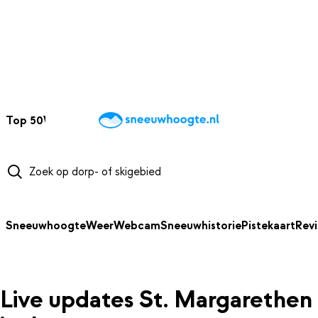
NAAR HOOFDINHOUD
Top 50
Webcams
Wintersportweer
Kaarten
Sneeuwverwacht
Sneeuwhoogte
Weer
Webcam
Sneeuwhistorie
Pistekaart
Rev
Live updates St. Margarethen