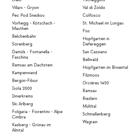
Villars - Gryon
Val di Zoldo
Pec Pod Snezkou
Colfosco
Vorhegg - Kötschach -
St. Michael im Lungau
Mauthen
Fiss
Belchenbahn
Hopfgarten in
Sörenberg
Defereggen
Damüls - Fontanella -
San Cassiano
Faschina
Bellwald
Ramsau am Dachstein
Hopfgarten im Brixental
Kampenwand
Filzmoos
Bergün-Filisur
Orcières 1450
Isola 2000
Ramsau
Innerkrems
Riezlern
Ski Arlberg
Mühltal
Folgaria - Fiorentini - Alpe
Schmallenberg
Cimbra
Wagrain
Kasberg - Grünau im
Almtal