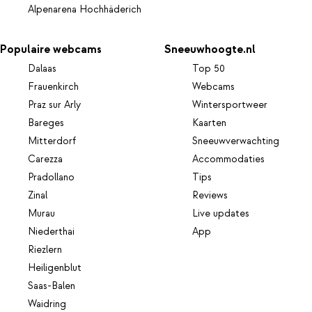
Alpenarena Hochhäderich
Populaire webcams
Sneeuwhoogte.nl
Dalaas
Top 50
Frauenkirch
Webcams
Praz sur Arly
Wintersportweer
Bareges
Kaarten
Mitterdorf
Sneeuwverwachting
Carezza
Accommodaties
Pradollano
Tips
Zinal
Reviews
Murau
Live updates
Niederthai
App
Riezlern
Heiligenblut
Saas-Balen
Waidring