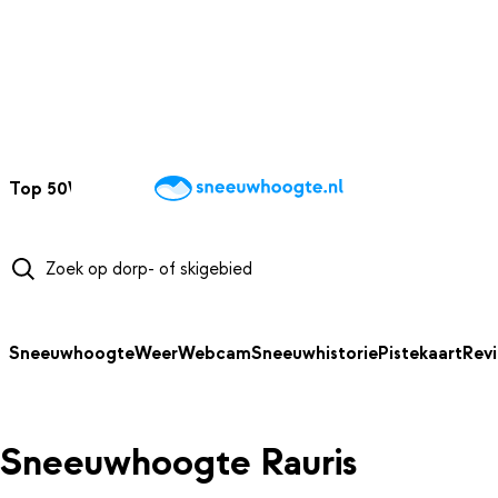
NAAR HOOFDINHOUD
Top 50
Webcams
Wintersportweer
Kaarten
Sneeuwverwacht
Sneeuwhoogte
Weer
Webcam
Sneeuwhistorie
Pistekaart
Rev
Sneeuwhoogte Rauris