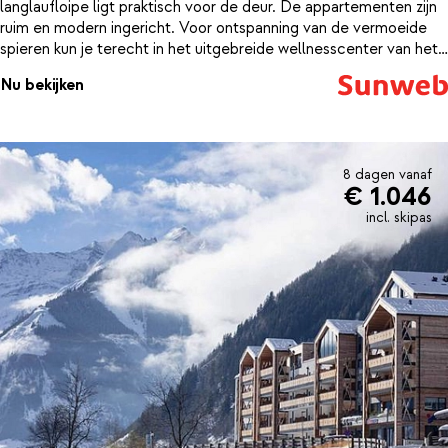
langlaufloipe ligt praktisch voor de deur. De appartementen zijn
ruim en modern ingericht. Voor ontspanning van de vermoeide
spieren kun je terecht in het uitgebreide wellnesscenter van het
resort. Als je een dagje wat anders wilt kan je makkelijk naar het
Nu bekijken
skigebied Zell am See/Kaprun op circa 30 kilometer. Of ga
ijsklimen, winterschoenwandelen of maak een mooie
arresleetocht.
8 dagen vanaf
€ 1.046
incl. skipas