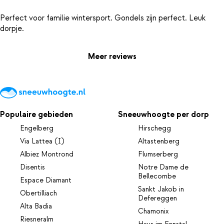
Perfect voor familie wintersport. Gondels zijn perfect. Leuk
Meer reviews
Populaire gebieden
Sneeuwhoogte per dorp
Engelberg
Hirschegg
Via Lattea (I)
Altastenberg
Albiez Montrond
Flumserberg
Disentis
Notre Dame de
Bellecombe
Espace Diamant
Sankt Jakob in
Obertilliach
Defereggen
Alta Badia
Chamonix
Riesneralm