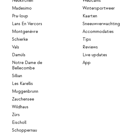
Neukirchen
Webcams
Madesimo
Wintersportweer
Pra-loup
Kaarten
Lans En Vercors
Sneeuwverwachting
Montgenèvre
Accommodaties
Schierke
Tips
Vals
Reviews
Damüls
Live updates
Notre Dame de
App
Bellecombe
Sillian
Les Karellis
Muggenbrunn
Zauchensee
Wildhaus
Zürs
Eischoll
Schoppernau