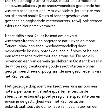
Dankzij de hoogte tot ruim 2.100 meter en de moderne
sneeuwinstallaties zijn de sneeuwcondities gedurende het
winterseizoen uitstekend. Het overzichtelijke karakter van
het skigebied maakt Rauris bijzonder geschikt voor
gezinnen en beginnende wintersporters, terwijl ook ervaren
skiërs zich hier prima vermaken.
Naast skiën staat Rauris bekend om de vele
winteractiviteiten in de ongerepte natuur van de Hohe
Tauern. Maak een sneeuwschoenwandeling door
besneeuwde bossen, ontdek de langlaufloipes of beleef
een romantische tocht met een arrenslee. De regio is
bovendien een van de weinige plekken in Oostenrijk waar in
de winter nog traditionele goudwasactiviteiten worden
georganiseerd, een knipoog naar de rijke geschiedenis van
het Raurisertal.
Het gezellige dorpscentrum biedt een ruim aanbod aan
hotels, pensions en vakantieappartementen. In de
sfeervolle restaurants proef je regionale specialiteiten en
ervaar je de gastvrijheid waar het Raurisertal om
bekendstaat. Juist de combinatie van rust, natuur en een