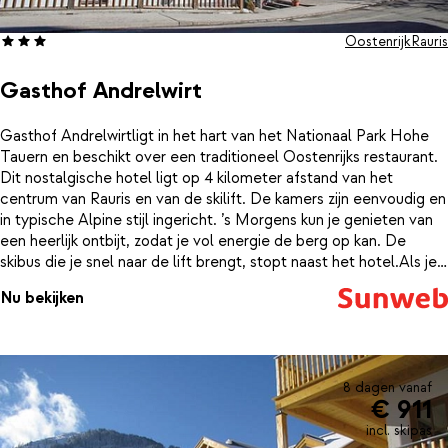
Oostenrijk
Rauris
Gasthof Andrelwirt
Gasthof Andrelwirtligt in het hart van het Nationaal Park Hohe
Tauern en beschikt over een traditioneel Oostenrijks restaurant.
Dit nostalgische hotel ligt op 4 kilometer afstand van het
centrum van Rauris en van de skilift. De kamers zijn eenvoudig en
in typische Alpine stijl ingericht. ’s Morgens kun je genieten van
een heerlijk ontbijt, zodat je vol energie de berg op kan. De
skibus die je snel naar de lift brengt, stopt naast het hotel.Als je
’s middags van de piste komt, kun je op temperatuur komen in de
Nu bekijken
sauna van Gasthof Andrelwirt. Na een lange dag in het skigebied
van Rauris of een lange winterwandeling is de honger vaak groot.
Het geliefde restaurant van Andrelwirt serveert culinaire
hoogstandjes, waarbij alleen verse,lokale ingrediënten en
producten gebruikt worden. Geniet hier van malse
8 dagen vanaf
€ 911
vleesgerechten, verse salades en de lekkerste soepen. Probeer
ook zeker eens een van de lokale lekkernijen uit Rauris, zoals de
incl. skipas