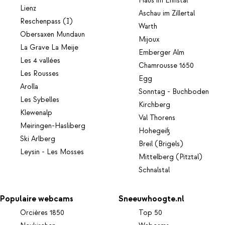
Haus im Ennstal
Lienz
Aschau im Zillertal
Reschenpass (I)
Warth
Obersaxen Mundaun
Mijoux
La Grave La Meije
Emberger Alm
Les 4 vallées
Chamrousse 1650
Les Rousses
Egg
Arolla
Sonntag - Buchboden
Les Sybelles
Kirchberg
Klewenalp
Val Thorens
Meiringen-Hasliberg
Hohegeiß
Ski Arlberg
Breil (Brigels)
Leysin - Les Mosses
Mittelberg (Pitztal)
Schnalstal
Populaire webcams
Sneeuwhoogte.nl
Orcières 1850
Top 50