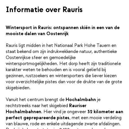
kinderen is er genoeg te ontdekken: van een kinderbad tot
speelmogelijkheden in het resort. Ook het restaurant zit in
Informatie over Rauris
hetzelfde complex, ideaal voor wie geen zin heeft om nog de
deur uit te gaan.Of je nu met de familie, vrienden of met z’n
tweeën reist, alles voelt hier dichtbij en gemakkelijk. Terwijl je de
Wintersport in Rauris: ontspannen skiën in een van de
frisse berglucht inademt en de gondels bijna kunt aanraken,
mooiste dalen van Oostenrijk
begint het vakantiegevoel meteen.
Rauris ligt midden in het Nationaal Park Hohe Tauern en
staat bekend om zijn indrukwekkende natuur, authentieke
Oostenrijkse sfeer en gemoedelijke
wintersportmogelijkheden. Het dorp heeft zijn traditionele
karakter weten te behouden en is vooral geliefd bij
gezinnen, rustzoekers en wintersporters die liever kiezen
voor overzichtelijke pistes dan voor de drukte van de grote
skigebieden.
Vanuit het centrum brengt de
Hochalmbahn
je
rechtstreeks naar het skigebied
Rauriser
Hochalmbahnen
. Hier vind je ongeveer
32 kilometer aan
perfect geprepareerde pistes
, met een mooie verdeling
van blauwe, rode en enkele uitdagende zwarte afdalingen.