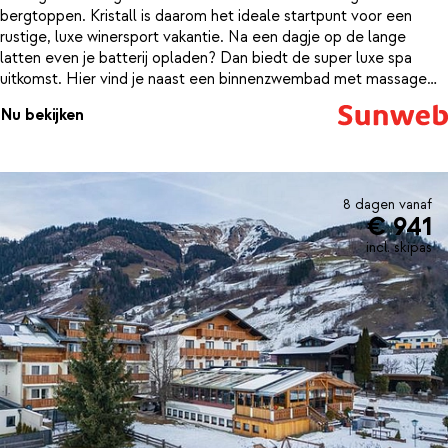
bergtoppen. Kristall is daarom het ideale startpunt voor een
rustige, luxe winersport vakantie. Na een dagje op de lange
latten even je batterij opladen? Dan biedt de super luxe spa
uitkomst. Hier vind je naast een binnenzwembad met massage
jets een heerlijk geurende aromatische sauna, een
Nu bekijken
infraroodcabine en nog meer fijne ontspanningsfaciliteiten.
8 dagen vanaf
€ 941
incl. skipas