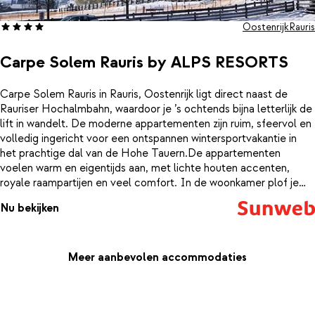
Oostenrijk
Rauris
Carpe Solem Rauris by ALPS RESORTS
Carpe Solem Rauris in Rauris, Oostenrijk ligt direct naast de
Rauriser Hochalmbahn, waardoor je ’s ochtends bijna letterlijk de
lift in wandelt. De moderne appartementen zijn ruim, sfeervol en
volledig ingericht voor een ontspannen wintersportvakantie in
het prachtige dal van de Hohe Tauern.De appartementen
voelen warm en eigentijds aan, met lichte houten accenten,
royale raampartijen en veel comfort. In de woonkamer plof je
neer op een zachte bank terwijl je uitkijkt op de besneeuwde
Nu bekijken
toppen. De slaapkamers zijn knus en rustig, en de moderne
badkamers hebben een frisse, luxe uitstraling. Door de goed
uitgeruste keukens voelt het al snel als je eigen fijne
bergappartement.Na een dag op de piste is het heerlijk
Meer aanbevolen accommodaties
thuiskomen in de wellness. In het verwarmde binnenzwembad
dobber je terwijl de kou langzaam uit je spieren trekt, en in de
sauna’s en het stoombad ervaar je pure ontspanning. Voor