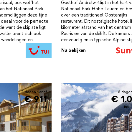
risdal, ook wel 'het
Gasthof Andrelwirtligt in het hart 
an het Nationaal Park
Nationaal Park Hohe Tauern en be
oemd liggen deze fijne
over een traditioneel Oostenrijks
deaal voor de perfecte
restaurant. Dit nostalgische hotel l
ie want de skipiste ligt
kilometer afstand van het centrum
svallei leent zich ook
Rauris en van de skilift. De kamers z
 wandelingen en
eenvoudig en in typische Alpine stij
 heerlijk ontspannen in
ingericht. ’s Morgens kun je geniet
Nu bekijken
wellnessruimte die dit
een heerlijk ontbijt, zodat je vol en
tom genieten met de
berg op kan. De skibus die je snel 
de zomer als de winter!
lift brengt, stopt naast het hotel.Als
middags van de piste komt, kun je 
temperatuur komen in de sauna va
Gasthof Andrelwirt. Na een lange 
het skigebied van Rauris of een la
8 dagen vanaf
8 dagen
winterwandeling is de honger vaak 
€ 911
€ 1.
Het geliefde restaurant van Andrel
incl. skipas
incl
serveert culinaire hoogstandjes, wa
alleen verse,lokale ingrediënten en
producten gebruikt worden. Geniet
van malse vleesgerechten, verse s