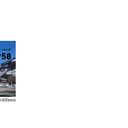
 vanaf
958
. skipas
ijk
Rauris