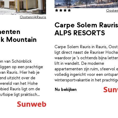
en de lekkerste soepen. Probeer o
eens een van de lokale lekkernijen u
Oostenr
Rauris, zoals de heerlijke lam Tauer
Oostenrijk
Rauris
Carpe Solem Rauris
menten
ALPS RESORTS
ck Mountain
Carpe Solem Rauris in Rauris, Ooste
ligt direct naast de Rauriser Hoch
waardoor je ’s ochtends bijna letter
n van Schönblick
lift in wandelt. De moderne
liggen op een prachtige
appartementen zijn ruim, sfeervol 
van Rauris. Hier heb je
volledig ingericht voor een ontspa
d uitzicht over de
wintersportvakantie in het prachtig
wereld van het Hohe
van de Hohe Tauern.De appartem
bied Rauris ligt om de
Nu bekijken
voelen warm en eigentijds aan, met
ufloipe ligt praktisch
houten accenten, royale raamparti
 appartementen zijn ruim
veel comfort. In de woonkamer plo
cht. Voor ontspanning van
neer op een zachte bank terwijl je ui
ren kun je terecht in het
op de besneeuwde toppen. De
esscenter van het resort.