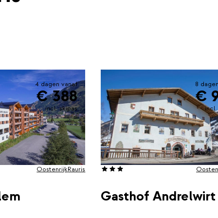
4 dagen vanaf
8 dagen
€ 388
€ 
incl. skipas
incl
Oostenrijk
Rauris
Oostenr
lem
Gasthof Andrelwirt