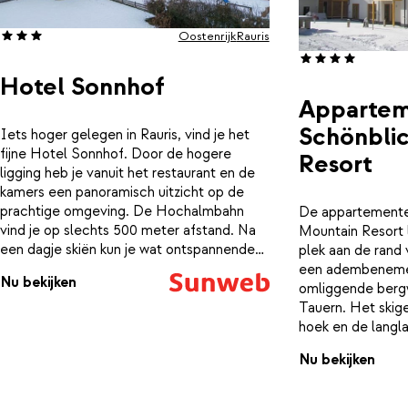
Oostenrijk
Rauris
Hotel Sonnhof
Apparte
Schönbli
Iets hoger gelegen in Rauris, vind je het
fijne Hotel Sonnhof. Door de hogere
Resort
ligging heb je vanuit het restaurant en de
kamers een panoramisch uitzicht op de
prachtige omgeving. De Hochalmbahn
De appartemente
vind je op slechts 500 meter afstand. Na
Mountain Resort 
een dagje skiën kun je wat ontspannende
plek aan de rand 
baantjes trekken in het verwarmde
een adembenemen
Nu bekijken
binnenzwembad of je spieren weer op
omliggende berg
laten warmen in de sauna.
Tauern. Het skige
hoek en de langla
voor de deur. De
Nu bekijken
en modern ingeri
de vermoeide spie
uitgebreide welln