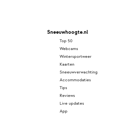
de
isse,
eruste
n fijne
e piste
Sneeuwhoogte.nl
lness. In
bber je
Top 50
n trekt,
Webcams
rvaar je
Wintersportweer
er
Kaarten
derbad
Sneeuwverwachting
rt. Ook
plex,
Accommodaties
 nog de
Tips
milie,
Reviews
lles
Live updates
rwijl je
App
 gondels