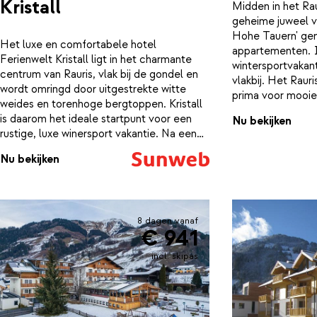
Kristall
Midden in het Rau
geheime juweel v
Hohe Tauern' gen
Het luxe en comfortabele hotel
appartementen. I
Ferienwelt Kristall ligt in het charmante
wintersportvakant
centrum van Rauris, vlak bij de gondel en
vlakbij. Het Rauri
wordt omringd door uitgestrekte witte
prima voor mooie
weides en torenhoge bergtoppen. Kristall
fietstochten. Kom
is daarom het ideale startpunt voor een
Nu bekijken
de 700 m2 grote 
rustige, luxe winersport vakantie. Na een
hotel biedt. Kor
dagje op de lange latten even je batterij
grote G in zowel 
Nu bekijken
opladen? Dan biedt de super luxe spa
uitkomst. Hier vind je naast een
binnenzwembad met massage jets een
heerlijk geurende aromatische sauna, een
8 dagen vanaf
infraroodcabine en nog meer fijne
€ 941
ontspanningsfaciliteiten.
incl. skipas