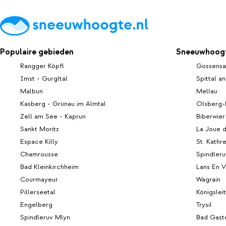
Als je een dagje w
makkelijk naar he
See/Kaprun op ci
ijsklimen, winte
een mooie arresl
Populaire gebieden
Sneeuwhoogt
Rangger Köpfl
Gossensa
Imst - Gurgltal
Spittal a
Malbun
Mellau
Kasberg - Grünau im Almtal
Olsberg-
Zell am See - Kaprun
Biberwier
Sankt Moritz
La Joue 
Espace Killy
St. Kathr
Chamrousse
Spindler
Bad Kleinkirchheim
Lans En V
Courmayeur
Wagrain
Pillerseetal
Königslei
Engelberg
Trysil
Spindleruv Mlyn
Bad Gast