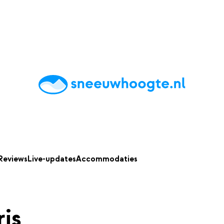
chting
Accommodaties
Tips
Reviews
Live updates
App
Reviews
Live-updates
Accommodaties
is