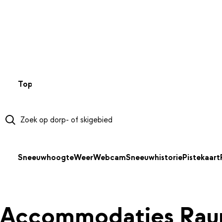
NAAR HOOFDINHOUD
Top 50
Webcams
Wintersportweer
Kaarten
Sneeuwverwa
Sneeuwhoogte
Weer
Webcam
Sneeuwhistorie
Pistekaart
Accommodaties Raur