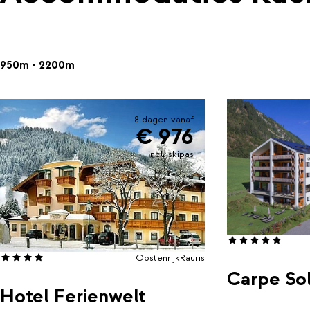
950m - 2200m
8 dagen vanaf
€ 976
incl. skipas
Oostenrijk
Rauris
Carpe So
Hotel Ferienwelt