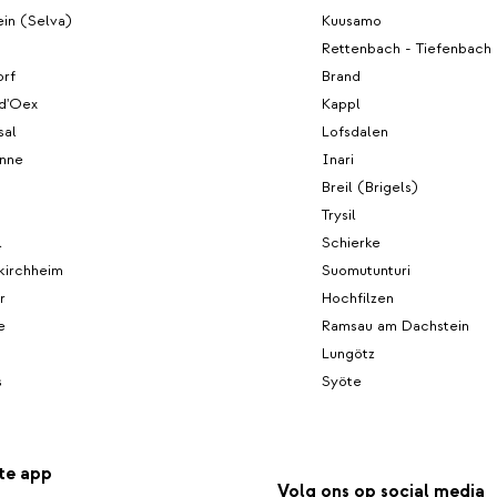
in (Selva)
Kuusamo
Rettenbach - Tiefenbach 
rf
Brand
d'Oex
Kappl
sal
Lofsdalen
enne
Inari
Breil (Brigels)
Trysil
l
Schierke
kirchheim
Suomutunturi
r
Hochfilzen
e
Ramsau am Dachstein
Lungötz
s
Syöte
te app
Volg ons op social media