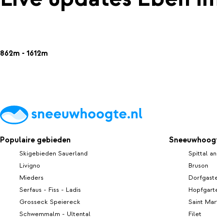
862m - 1612m
Populaire gebieden
Sneeuwhoogt
Skigebieden Sauerland
Spittal a
Livigno
Bruson
Mieders
Dorfgaste
Serfaus - Fiss - Ladis
Hopfgart
Grosseck Speiereck
Saint Mar
Schwemmalm - Ultental
Filet