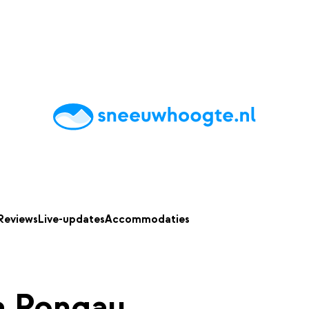
chting
Accommodaties
Tips
Reviews
Live updates
App
Reviews
Live-updates
Accommodaties
m Pongau