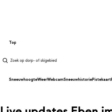
NAAR HOOFDINHOUD
Top 50
Webcams
Wintersportweer
Kaarten
Sneeuwverwa
Sneeuwhoogte
Weer
Webcam
Sneeuwhistorie
Pistekaart
Live updates Eben i