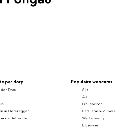
e per dorp
Populaire webcams
n der Drau
Sils
Au
in
Frauenkirch
en in Defereggen
Bad Tarasp-Vulpera
tin de Belleville
Werfenweng
Biberwier