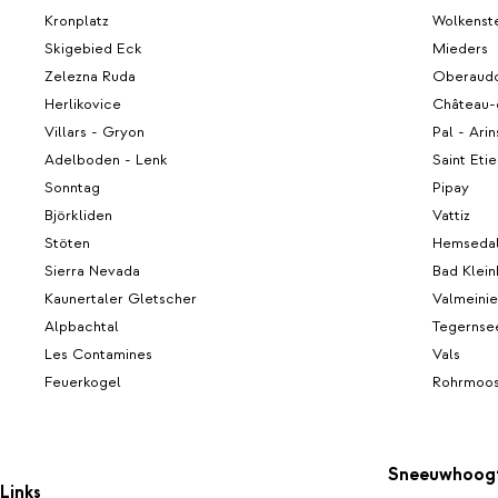
Kronplatz
Wolkenste
Skigebied Eck
Mieders
Zelezna Ruda
Oberaudo
Herlikovice
Château-
Villars - Gryon
Pal - Arin
Adelboden - Lenk
Saint Eti
Sonntag
Pipay
Björkliden
Vattiz
Stöten
Hemseda
Sierra Nevada
Bad Klein
Kaunertaler Gletscher
Valmeinie
Alpbachtal
Tegernse
Les Contamines
Vals
Feuerkogel
Rohrmoo
Sneeuwhoog
Links