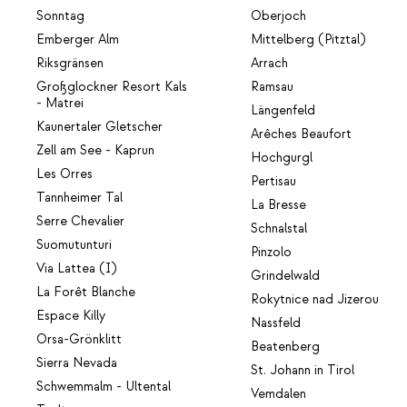
Sonntag
Oberjoch
Emberger Alm
Mittelberg (Pitztal)
Riksgränsen
Arrach
Großglockner Resort Kals
Ramsau
- Matrei
Längenfeld
Kaunertaler Gletscher
Arêches Beaufort
Zell am See - Kaprun
Hochgurgl
Les Orres
Pertisau
Tannheimer Tal
La Bresse
Serre Chevalier
Schnalstal
Suomutunturi
Pinzolo
Via Lattea (I)
Grindelwald
La Forêt Blanche
Rokytnice nad Jizerou
Espace Killy
Nassfeld
Orsa-Grönklitt
Beatenberg
Sierra Nevada
St. Johann in Tirol
Schwemmalm - Ultental
Vemdalen