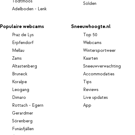
Todtmoos
Sölden
Adelboden - Lenk
Populaire webcams
Sneeuwhoogte.nl
Praz de Lys
Top 50
Erpfendorf
Webcams
Mellau
Wintersportweer
Zams
Kaarten
Altastenberg
Sneeuwverwachting
Bruneck
Accommodaties
Koralpe
Tips
Leogang
Reviews
Dimaro
Live updates
Rottach - Egern
App
Gerardmer
Sörenberg
Funäsfjällen