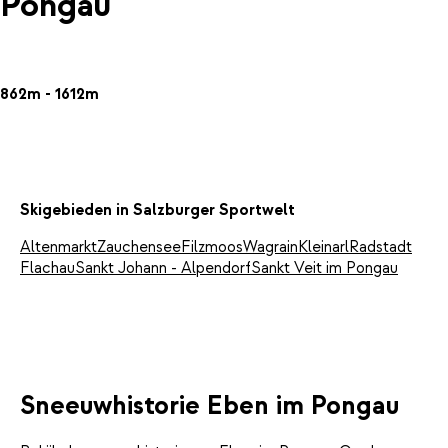
Pongau
862m - 1612m
Skigebieden in Salzburger Sportwelt
Altenmarkt
Zauchensee
Filzmoos
Wagrain
Kleinarl
Radstadt
Flachau
Sankt Johann - Alpendorf
Sankt Veit im Pongau
Sneeuwhistorie Eben im Pongau