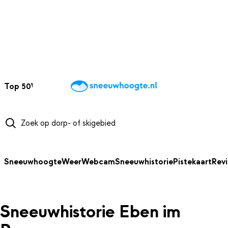
NAAR HOOFDINHOUD
Top 50
Webcams
Wintersportweer
Kaarten
Sneeuwverwacht
Sneeuwhoogte
Weer
Webcam
Sneeuwhistorie
Pistekaart
Rev
Sneeuwhistorie Eben im