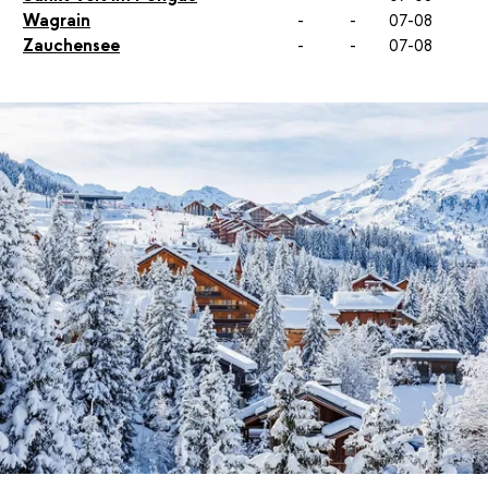
Wagrain
-
-
07-08
Zauchensee
-
-
07-08