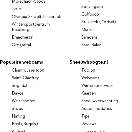
Morschach-Stoos
Spitzingsee
Ivalo
Colfosco
Olympia Skiwelt Innsbruck
St. Ulrich (Ortisei)
Wintersportcentrum
Feldberg
Mürren
Brandnertal
Samoëns
Großarltal
Saas-Balen
Populaire webcams
Sneeuwhoogte.nl
Chamrousse 1650
Top 50
Saint-Chaffrey
Webcams
Sogndal
Wintersportweer
Davos
Kaarten
Welschnofen
Sneeuwverwachting
Stoos
Accommodaties
Hafling
Tips
Breil (Brigels)
Reviews
Andiast
Live updates