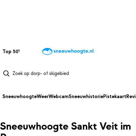
NAAR HOOFDINHOUD
Top 50
Webcams
Wintersportweer
Kaarten
Sneeuwverwacht
Sneeuwhoogte
Weer
Webcam
Sneeuwhistorie
Pistekaart
Rev
Sneeuwhoogte Sankt Veit im