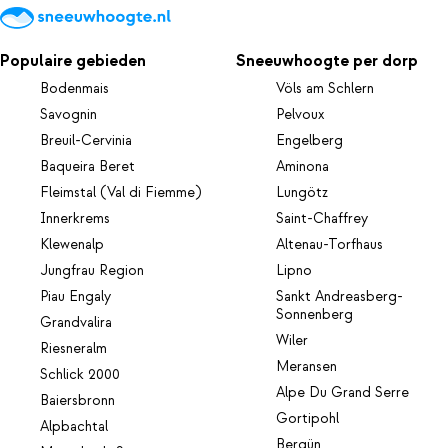
Populaire gebieden
Sneeuwhoogte per dorp
Bodenmais
Völs am Schlern
Savognin
Pelvoux
Breuil-Cervinia
Engelberg
Baqueira Beret
Aminona
Fleimstal (Val di Fiemme)
Lungötz
Innerkrems
Saint-Chaffrey
Klewenalp
Altenau-Torfhaus
Jungfrau Region
Lipno
Piau Engaly
Sankt Andreasberg-
Sonnenberg
Grandvalira
Wiler
Riesneralm
Meransen
Schlick 2000
Alpe Du Grand Serre
Baiersbronn
Gortipohl
Alpbachtal
Bergün