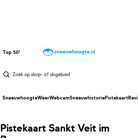
NAAR HOOFDINHOUD
Top 50
Webcams
Wintersportweer
Kaarten
Sneeuwverwacht
Sneeuwhoogte
Weer
Webcam
Sneeuwhistorie
Pistekaart
Rev
Pistekaart Sankt Veit im