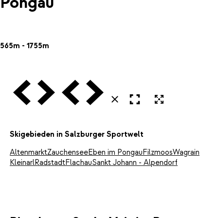
Pongau
565m - 1755m
Vorige
Volgende
Vorige
Volgende
Open in volledig scherm
Uitvergroten
Sluiten
Skigebieden in Salzburger Sportwelt
Altenmarkt
Zauchensee
Eben im Pongau
Filzmoos
Wagrain
Kleinarl
Radstadt
Flachau
Sankt Johann - Alpendorf