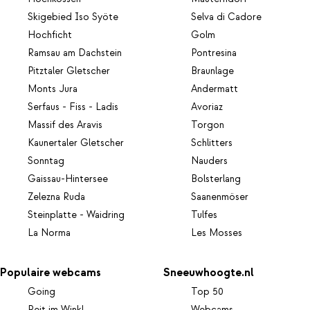
Skigebied Iso Syöte
Selva di Cadore
Hochficht
Golm
Ramsau am Dachstein
Pontresina
Pitztaler Gletscher
Braunlage
Monts Jura
Andermatt
Serfaus - Fiss - Ladis
Avoriaz
Massif des Aravis
Torgon
Kaunertaler Gletscher
Schlitters
Sonntag
Nauders
Gaissau-Hintersee
Bolsterlang
Zelezna Ruda
Saanenmöser
Steinplatte - Waidring
Tulfes
La Norma
Les Mosses
Populaire webcams
Sneeuwhoogte.nl
Going
Top 50