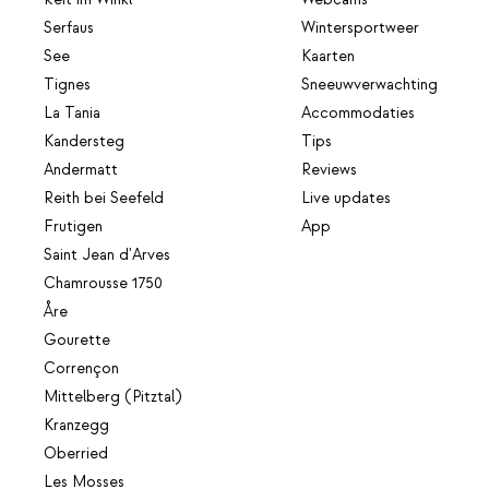
Reit im Winkl
Webcams
Serfaus
Wintersportweer
See
Kaarten
Tignes
Sneeuwverwachting
La Tania
Accommodaties
Kandersteg
Tips
Andermatt
Reviews
Reith bei Seefeld
Live updates
Frutigen
App
Saint Jean d'Arves
Chamrousse 1750
Åre
Gourette
Corrençon
Mittelberg (Pitztal)
Kranzegg
Oberried
Les Mosses