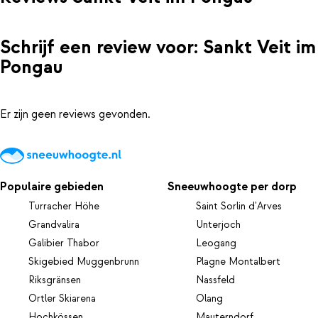
Schrijf een review voor: Sankt Veit im
Pongau
Er zijn geen reviews gevonden.
Populaire gebieden
Sneeuwhoogte per dorp
Turracher Höhe
Saint Sorlin d'Arves
Grandvalira
Unterjoch
Galibier Thabor
Leogang
Skigebied Muggenbrunn
Plagne Montalbert
Riksgränsen
Nassfeld
Ortler Skiarena
Olang
Hochkössen
Mauterndorf