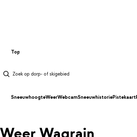
NAAR HOOFDINHOUD
Top 50
Webcams
Wintersportweer
Kaarten
Sneeuwverwa
Sneeuwhoogte
Weer
Webcam
Sneeuwhistorie
Pistekaart
Weer Wagrain