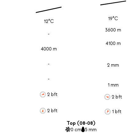
19°C
12°C
3600 m
-
4100 m
4000 m
-
2 mm
-
1 mm
2 bft
2 bft
2 bft
1 bft
Top (08-08)
0 cm
5 mm