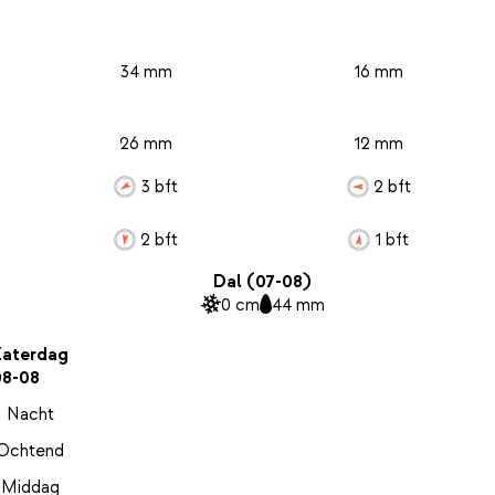
34 mm
16 mm
26 mm
12 mm
3 bft
2 bft
2 bft
1 bft
Dal (07-08)
0 cm
44 mm
Zaterdag
08-08
Nacht
Ochtend
Middag