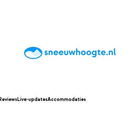
chting
Accommodaties
Tips
Reviews
Live updates
App
Reviews
Live-updates
Accommodaties