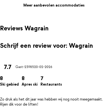
avonden mee te vullen; leuke winkels, goede restaurants en
Meer aanbevolen accommodaties
diverse après-ski bars.
Reviews Wagrain
Schrijf een review voor: Wagrain
7.7
Gast-23985
20-02-2026
8
8
7
Ski gebied
Apres ski
Restaurants
Zo druk als het dit jaar was hebben wij nog nooit meegemaakt.