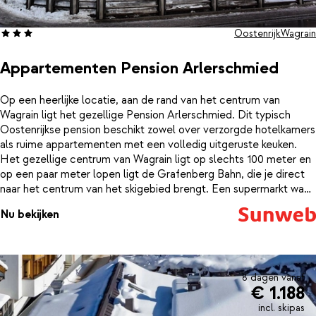
Oostenrijk
Wagrain
Appartementen Pension Arlerschmied
Op een heerlijke locatie, aan de rand van het centrum van
Wagrain ligt het gezellige Pension Arlerschmied. Dit typisch
Oostenrijkse pension beschikt zowel over verzorgde hotelkamers
als ruime appartementen met een volledig uitgeruste keuken.
Het gezellige centrum van Wagrain ligt op slechts 100 meter en
op een paar meter lopen ligt de Grafenberg Bahn, die je direct
naar het centrum van het skigebied brengt. Een supermarkt waar
je terecht kunt voor je dagelijkse boodschappen en verse
Nu bekijken
broodjes voor het ontbijt vind je op nog geen 50 meter. Na een
mooie dag op de piste kun je bruisende après-ski van Wagrain
induiken of even relaxen in de sauna of whirlpool van Pension
Arlerschmied. Sluit de dag af in het levendige centrum bij een
gezellige bar of in een van de gezellige restaurants.
8 dagen vanaf
€ 1.188
incl. skipas