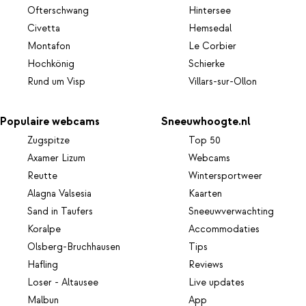
Ofterschwang
Hintersee
Civetta
Hemsedal
Montafon
Le Corbier
Hochkönig
Schierke
Rund um Visp
Villars-sur-Ollon
Populaire webcams
Sneeuwhoogte.nl
Zugspitze
Top 50
Axamer Lizum
Webcams
Reutte
Wintersportweer
Alagna Valsesia
Kaarten
Sand in Taufers
Sneeuwverwachting
Koralpe
Accommodaties
Olsberg-Bruchhausen
Tips
Hafling
Reviews
Loser - Altausee
Live updates
Malbun
App