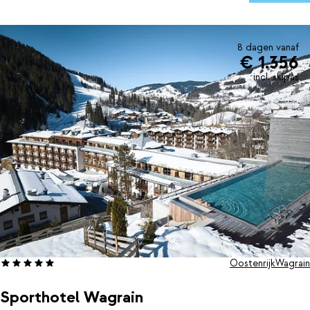
dag voordat je je comfortabele bed in duikt.
8 dagen vanaf
€ 1.356
incl. skipas
Oostenrijk
Wagrain
Sporthotel Wagrain