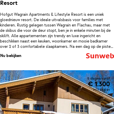
Resort
Hofgut Wagrain Apartments & Lifestyle Resort is een uniek
gloednieuw resort. De ideale uitvalsbasis voor families met
kinderen. Rustig gelegen tussen Wagrain en Flachau, maar met
de skibus die voor de deur stopt, ben je in enkele minuten bij de
skilift. Alle appartementen zijn trendy en luxe ingericht en
beschikken naast een keuken, woonkamer en mooie badkamer
over 2 of 3 comfortabele slaapkamers. Na een dag op de piste
kan het ultieme relaxen beginnen: ontdek de grote wellness!
Nu bekijken
Kom tot rust in een van de sauna’s of trek wat ontspannende
baantjes in het ruime, verwarmde zwembad. Vanaf het zwembad
heb je zelfds een uniek uitzicht op de besneeuwde bergtoppen.
Kinderen zullen zich bij Hofgut Wagrain geen moment vervelen:
zwemmen, trampoline springen, kegelen of spelen in de ruime
8 dagen vanaf
€ 1.300
binnenspeeltuin. Voor de kleintjes is er ook nog een hele leuke
kidsclub! Leuk om te weten: deze accommodatie beschikt over
incl. skipas
een eigen skiverhuur - wil je materiaal huren, dan kun je hiervoor
direct bij de verhuur in je accommodatie terecht.