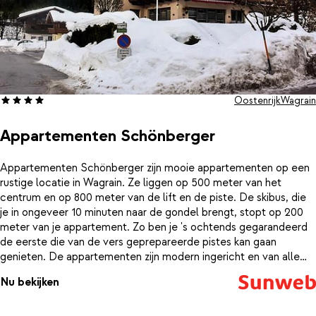
en tafeltennis.Een ideaal hotel voor een complete, sportieve
(familie) vakantie!
Oostenrijk
Wagrain
Appartementen Schönberger
Appartementen Schönberger zijn mooie appartementen op een
rustige locatie in Wagrain. Ze liggen op 500 meter van het
centrum en op 800 meter van de lift en de piste. De skibus, die
je in ongeveer 10 minuten naar de gondel brengt, stopt op 200
meter van je appartement. Zo ben je 's ochtends gegarandeerd
de eerste die van de vers geprepareerde pistes kan gaan
genieten. De appartementen zijn modern ingericht en van alle
gemakken voorzien. Zo hebben ze allemaal een volledig
Nu bekijken
uitgeruste keuken en moderne slaapkamers. Zodra de laatste
zonnestralen achter de bergen verdwijnen, is het tijd om het
gezellige centrum te gaan ontdekken. Hier vind je genoeg om je