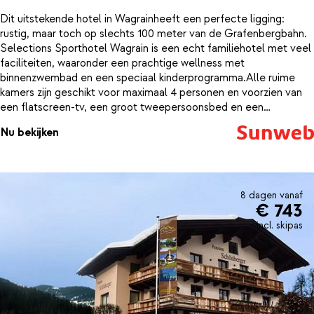
Dit uitstekende hotel in Wagrainheeft een perfecte ligging:
rustig, maar toch op slechts 100 meter van de Grafenbergbahn.
Selections Sporthotel Wagrain is een echt familiehotel met veel
faciliteiten, waaronder een prachtige wellness met
binnenzwembad en een speciaal kinderprogramma.Alle ruime
kamers zijn geschikt voor maximaal 4 personen en voorzien van
een flatscreen-tv, een groot tweepersoonsbed en een
slaapbank. In het sfeervolle restaurant geniet je ’s morgens van
Nu bekijken
een uitgebreid ontbijtbuffet en ’s avonds van de lekkerste
Oostenrijkse specialiteiten. Overdag kun je terecht in de
gemütliche stube voor een drankje of snack.Na een mooie dag
op de piste ski je bijna tot aan de deur van het hotel terug. In de
wellness van ruim 1000 m² ontspan je in het overdekte zwembad
8 dagen vanaf
€ 743
met apart kinderbad en bubbelbad, sauna’s, infraroodcabines en
een Turks stoombad. Daarnaast zijn er massages en
incl. skipas
schoonheidsbehandelingen mogelijk of kun je sporten in de gym.
Ondertussen vermaken de kids zich in de gezellige mini‑ of
kinderclub. Het kinder‑ en jeugdgedeelte wordt momenteel
zelfs verder uitgebreid met een nieuwe indoor activity area van
circa 225 m², met sportieve en interactieve activiteiten zoals
een ninja course, klim‑ en springelementen, een multisportveld