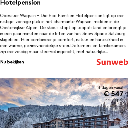
Hotelpension
Oberauer Wagrain – Die Eco Familien Hotelpension ligt op een
rustige, zonnige plek in het charmante Wagrain, midden in de
Oostenrijkse Alpen. De skibus stopt op loopafstand en brengt je
in een paar minuten naar de liften van het Snow Space Salzburg
skigebied. Hier combineer je comfort, natuur en hartelijkheid in
een warme, gezinsvriendelijke sfeer.De kamers en familiekamers
zijn eenvoudig maar sfeervol ingericht, met natuurlijke
materialen, zachte stoffen en veel lichtinval. Alles ademt hier
Nu bekijken
rust en ruimte. In de ochtend wacht een smaakvol ontbijtbuffet
met biologische en lokale producten — denk aan vers brood,
zelfgemaakte jam en geurige kruidenthee.Kinderen kunnen zich
uitleven in de gezellige speelkamer, terwijl ouders genieten van
een boek in de knusse lounge. De eigenaren hechten veel
4 dagen vanaf
€ 547
waarde aan duurzaamheid en gastvrijheid, wat je merkt in elk
detail: van het gebruik van zonne-energie tot het vriendelijke
incl. skipas
welkom bij aankomst.Na een dag op de piste kom je thuis in een
plek waar alles draait om warmte, eenvoud en zorg voor elkaar.
Oberauer Wagrain voelt als een verademing — een fijne plek
waar gezinnen écht tot rust komen in de winterse bergen.