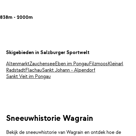
838m - 2000m
Skigebieden in Salzburger Sportwelt
Altenmarkt
Zauchensee
Eben im Pongau
Filzmoos
Kleinarl
Radstadt
Flachau
Sankt Johann - Alpendorf
Sankt Veit im Pongau
Sneeuwhistorie Wagrain
Bekijk de sneeuwhistorie van Wagrain en ontdek hoe de