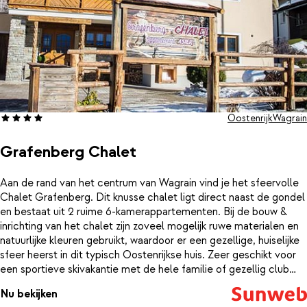
Oostenrijk
Wagrain
Grafenberg Chalet
Aan de rand van het centrum van Wagrain vind je het sfeervolle
Chalet Grafenberg. Dit knusse chalet ligt direct naast de gondel
en bestaat uit 2 ruime 6-kamerappartementen. Bij de bouw &
inrichting van het chalet zijn zoveel mogelijk ruwe materialen en
natuurlijke kleuren gebruikt, waardoor er een gezellige, huiselijke
sfeer heerst in dit typisch Oostenrijkse huis. Zeer geschikt voor
een sportieve skivakantie met de hele familie of gezellig club
vrienden!Beide appartementen beschikken over een sfeervolle
Nu bekijken
woonkeuken en 5 aparte slaapkamers. Het 6-kamerappartement