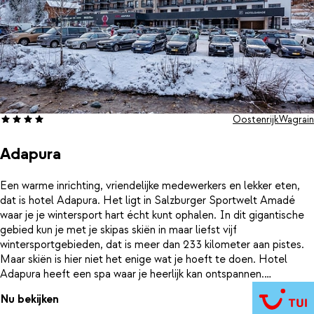
Oostenrijk
Wagrain
Adapura
Een warme inrichting, vriendelijke medewerkers en lekker eten,
dat is hotel Adapura. Het ligt in Salzburger Sportwelt Amadé
waar je je wintersport hart écht kunt ophalen. In dit gigantische
gebied kun je met je skipas skiën in maar liefst vijf
wintersportgebieden, dat is meer dan 233 kilometer aan pistes.
Maar skiën is hier niet het enige wat je hoeft te doen. Hotel
Adapura heeft een spa waar je heerlijk kan ontspannen.
Daarnaast zijn er meerdere restaurants waardoor je iedere avond
Nu bekijken
weer iets anders kunt kiezen. Proost nog even op een heerlijke