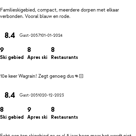
Familieskigebied, compact, meerdere dorpen met elkaar
8.4
Gast-20571
01-01-2024
9
8
8
Ski gebied
Apres ski
Restaurants
8.4
Gast-20510
20-12-2023
8
9
8
Ski gebied
Apres ski
Restaurants
Echt een top skigebied ga er al 5 jaar heen maar het wordt niet