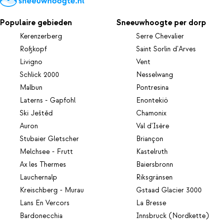
Populaire gebieden
Sneeuwhoogte per dorp
Kerenzerberg
Serre Chevalier
Roßkopf
Saint Sorlin d'Arves
Livigno
Vent
Schlick 2000
Nesselwang
Malbun
Pontresina
Laterns - Gapfohl
Enontekiö
Ski Ještěd
Chamonix
Auron
Val d'Isère
Stubaier Gletscher
Briançon
Melchsee - Frutt
Kastelruth
Ax les Thermes
Baiersbronn
Lauchernalp
Riksgränsen
Kreischberg - Murau
Gstaad Glacier 3000
Lans En Vercors
La Bresse
Bardonecchia
Innsbruck (Nordkette)