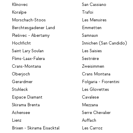
Klínovec
San Cassiano
Koralpe
Trafoi
Morschach-Stoos
Les Menuires
Berchtesgadener Land
Emmetten
Plešivec - Abertamy
Samnaun
Hochficht
Innichen (San Candido)
Saint Lary Soulan
Les Saisies
Flims-Laax-Falera
Sestrière
Crans-Montana
Zweisimmen
Oberjoch
Crans Montana
Gerardmer
Folgaria - Fiorentini
Stuhleck
Les Glovettes
Espace Diamant
Cavalese
Skirama Brenta
Mezzana
Achensee
Serre Chevalier
Lienz
Auffach
Brixen - Skirama Eisacktal
Les Carroz