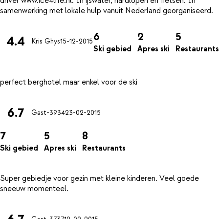
driver www.ice4life.nl. In ijswater, hardlopen en fietsen. In
6
2
5
4.4
Kris Ghys
15-12-2015
Ski gebied
Apres ski
Restaurants
6.7
Gast-3934
23-02-2015
7
5
8
Ski gebied
Apres ski
Restaurants
Super gebiedje voor gezin met kleine kinderen. Veel goede