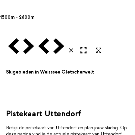
1500m - 2600m
Vorige
Volgende
Vorige
Volgende
Open in volledig scherm
Uitvergroten
Sluiten
Skigebieden in Weisssee Gletscherwelt
Pistekaart Uttendorf
Bekijk de pistekaart van Uttendorf en plan jouw skidag. Op
deze pagina vind je de actuele pistekaart van Uttendorf,