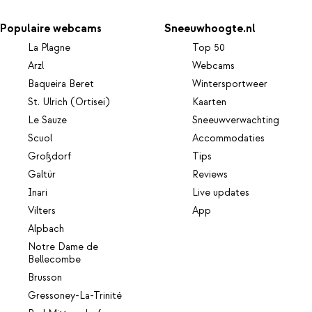
Populaire webcams
Sneeuwhoogte.nl
La Plagne
Top 50
Arzl
Webcams
Baqueira Beret
Wintersportweer
St. Ulrich (Ortisei)
Kaarten
Le Sauze
Sneeuwverwachting
Scuol
Accommodaties
Großdorf
Tips
Galtür
Reviews
Inari
Live updates
Vilters
App
Alpbach
Notre Dame de
Bellecombe
Brusson
Gressoney-La-Trinité