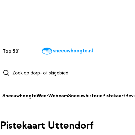
NAAR HOOFDINHOUD
Top 50
Webcams
Wintersportweer
Kaarten
Sneeuwverwacht
Sneeuwhoogte
Weer
Webcam
Sneeuwhistorie
Pistekaart
Rev
Pistekaart Uttendorf